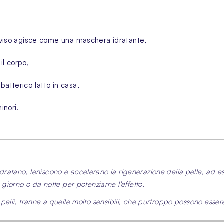
l viso agisce come una
maschera idratante
,
il corpo,
batterico fatto in casa,
minori.
 idratano, leniscono e accelerano la rigenerazione della pelle, ad e
iorno o da notte per potenziarne l'effetto.
le pelli, tranne a quelle molto sensibili, che purtroppo possono essere 