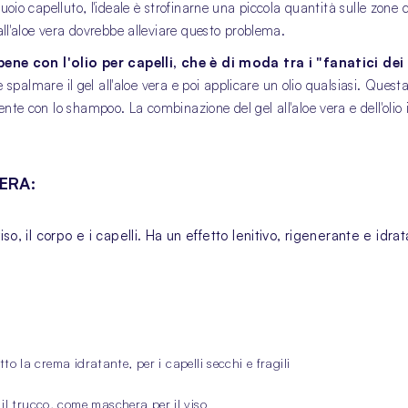
oio capelluto, l'ideale è strofinarne una piccola quantità sulle zone col
 all'aloe vera dovrebbe alleviare questo problema.
bene con l'olio per capelli, che è di moda tra i "fanatici dei 
nte spalmare il gel all'aloe vera e poi applicare un olio qualsiasi. Ques
te con lo shampoo. La combinazione del gel all'aloe vera e dell'olio i
ERA:
iso, il corpo e i capelli. Ha un effetto lenitivo, rigenerante e id
otto la crema idratante, per i capelli secchi e fragili
il trucco, come maschera per il viso