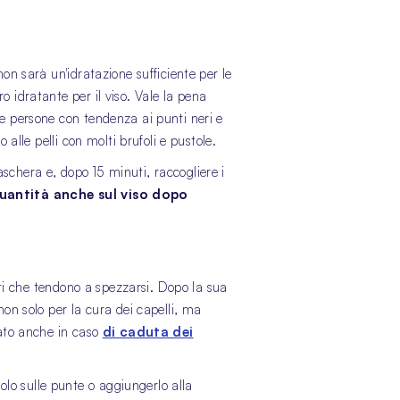
on sarà un'idratazione sufficiente per le
 idratante per il viso. Vale la pena
Le persone con tendenza ai punti neri e
alle pelli con molti brufoli e pustole.
schera e, dopo 15 minuti, raccogliere i
 quantità anche sul viso dopo
iati che tendono a spezzarsi. Dopo la sua
 non solo per la cura dei capelli, ma
zato anche in caso
di caduta dei
olo sulle punte o aggiungerlo alla