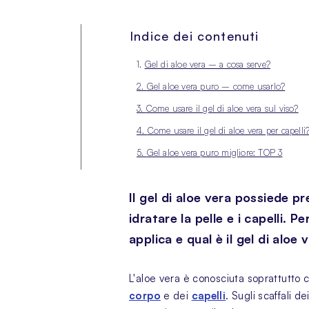
Indice dei contenuti
1.
Gel di aloe vera – a cosa serve?
2.
Gel aloe vera puro – come usarlo?
3.
Come usare il gel di aloe vera sul viso?
4.
Come usare il gel di aloe vera per capelli
5.
Gel aloe vera puro migliore: TOP 3
Il gel di aloe vera possiede p
idratare la pelle e i capelli.
applica e qual è il gel di aloe
L'aloe vera è conosciuta soprattutto 
corpo
e dei
capelli
. Sugli scaffali d