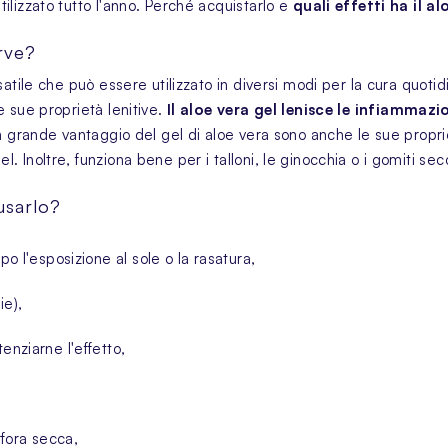
ilizzato tutto l'anno. Perché acquistarlo e
quali effetti ha
il a
rve?
tile che può essere utilizzato in diversi modi per la cura quotidi
e sue proprietà lenitive.
Il aloe vera gel
lenisce le infiammazion
n grande vantaggio del gel di aloe vera sono anche le sue proprie
 Inoltre, funziona bene per i talloni, le ginocchia o i gomiti sec
usarlo?
po l'esposizione al sole o la rasatura,
aie
),
enziarne l'effetto,
rfora secca,