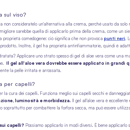
a sul viso?
 ma non consideratelo un'alternativa alla crema, perché usato da solo n
migliore sarebbe quella di applicarlo prima della crema, come un siero
 ha proprietà comedogene: ciò significa che non provoca
punti neri
. 
prodotto. Inoltre, il gel ha proprietà antinfiammatorie, quindi è adatto 
idratata? Applicare uno strato spesso di gel di aloe vera come una ma
one.
Il gel all'aloe vera dovrebbe essere applicato in grandi
nte la pelle irritata e arrossata.
a per capelli?
 per la cura dei capelli. Funziona meglio sui capelli secchi e dannegg
azione, luminosità e morbidezza.
Il gel all'aloe vera è eccellente
ato soprattutto per combattere la forfora secca, ma può essere utiliz
 sui capelli?
Possiamo applicarlo in modi diversi. È bene applicarlo s