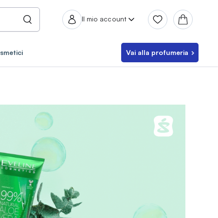
Il mio account
smetici
Vai alla profumeria