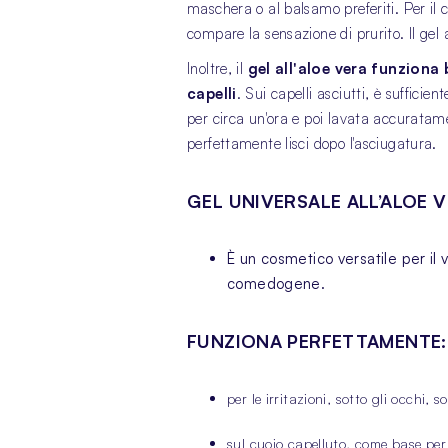
maschera o al balsamo preferiti. Per il cu
compare la sensazione di prurito. Il gel
Inoltre, il
gel all'aloe vera funziona 
capelli
. Sui capelli asciutti, è sufficie
per circa un'ora e poi lavata accuratamen
perfettamente lisci dopo l'asciugatura.
GEL UNIVERSALE ALL’ALOE V
È un cosmetico versatile per il v
comedogene.
FUNZIONA PERFETTAMENTE:
per le irritazioni, sotto gli occhi, s
sul cuoio capelluto, come base per 