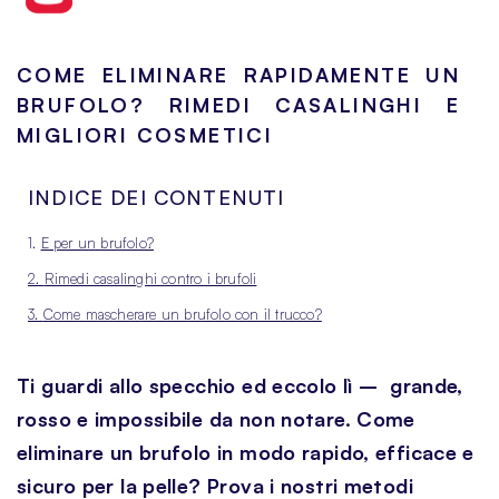
COME ELIMINARE RAPIDAMENTE UN
BRUFOLO? RIMEDI CASALINGHI E
MIGLIORI COSMETICI
INDICE DEI CONTENUTI
1.
E per un brufolo?
2.
Rimedi casalinghi contro i brufoli
3.
Come mascherare un brufolo con il trucco?
Ti guardi allo specchio ed eccolo lì – grande,
rosso e impossibile da non notare. Come
eliminare un brufolo in modo rapido, efficace e
sicuro per la pelle? Prova i nostri metodi