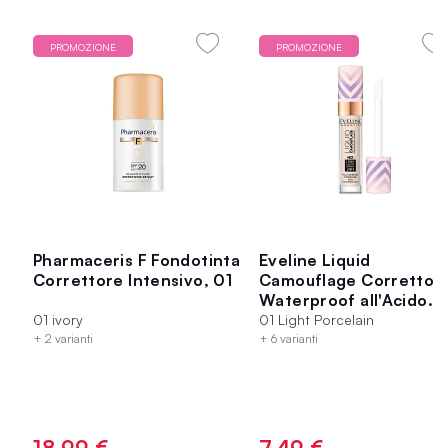
PROMOZIONE
PROMOZIONE
Pharmaceris F Fondotinta
Eveline Liquid
Correttore Intensivo, 01
Camouflage Correttor
Waterproof all'Acido
Ialuronico 01
01 ivory
01 Light Porcelain
+ 2 varianti
+ 6 varianti
18,99 €
7,49 €