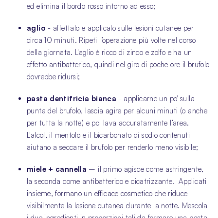
ed elimina il bordo rosso intorno ad esso;
aglio
- affettalo e applicalo sulle lesioni cutanee per
circa 10 minuti. Ripeti l’operazione più volte nel corso
della giornata. L'aglio è ricco di zinco e zolfo e ha un
effetto antibatterico, quindi nel giro di poche ore il brufolo
dovrebbe ridursi;
pasta dentifricia bianca
- applicarne un po' sulla
punta del brufolo, lascia agire per alcuni minuti (o anche
per tutta la notte) e poi lava accuratamente l’area.
L'alcol, il mentolo e il bicarbonato di sodio contenuti
aiutano a seccare il brufolo per renderlo meno visibile;
miele + cannella
– il primo agisce come astringente,
la seconda come antibatterico e cicatrizzante. Applicati
insieme, formano un efficace cosmetico che riduce
visibilmente la lesione cutanea durante la notte. Mescola
i due ingredienti in proporzioni tali da formare una pasta