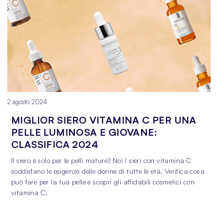
2 agosto 2024
2 
MIGLIOR SIERO VITAMINA C PER UNA
PELLE LUMINOSA E GIOVANE:
CLASSIFICA 2024
Il siero è solo per le pelli mature? No! I sieri con vitamina C
F
soddisfano le esigenze delle donne di tutte le età. Verifica cosa
l
può fare per la tua pelle e scopri gli affidabili cosmetici con
d
vitamina C.