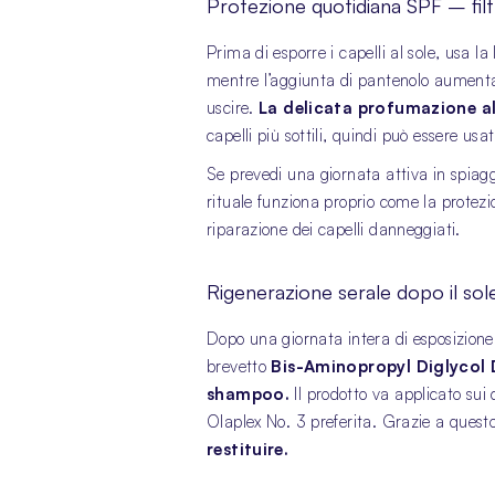
Protezione quotidiana SPF – filt
Prima di esporre i capelli al sole, usa la
mentre l’aggiunta di pantenolo aumenta i
uscire.
La delicata profumazione al
capelli più sottili, quindi può essere us
Se prevedi una giornata attiva in spiagg
rituale funziona proprio come la protezi
riparazione dei capelli danneggiati.
Rigenerazione serale dopo il sol
Dopo una giornata intera di esposizione a
brevetto
Bis-Aminopropyl Diglycol 
shampoo.
Il prodotto va applicato sui 
Olaplex No. 3 preferita. Grazie a questo
restituire.