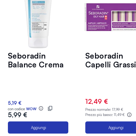
Seboradin
Seboradin
Balance Crema
Capelli Grass
Lisciate e
Fiale,
Condizionante
Trattamento
per Capelli 150
Rinforzante p
ml
Capelli
12,49 €
5,19 €
Indeboliti 77
con codice
WOW
Prezzo normale:
17,99 €
5,99 €
Prezzo più basso:
11,49 €
Aggiungi
Aggiungi