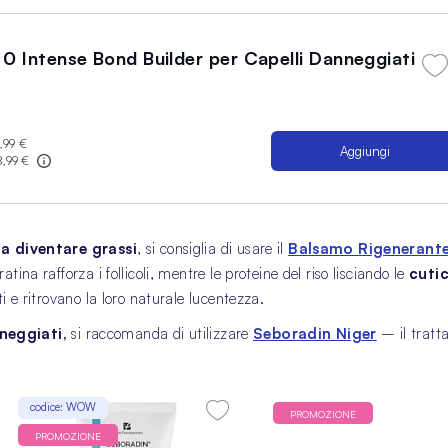
 0 Intense Bond Builder per Capelli Danneggiati
,99 €
Aggiungi
8,99 €
 a diventare grassi
, si consiglia di usare il
Balsamo Rigenerante
tina rafforza i follicoli, mentre le proteine del riso lisciando le
cuti
i e ritrovano la loro naturale lucentezza.
neggiati,
si raccomanda di utilizzare
Seboradin Niger
– il tratta
codice: WOW
PROMOZIONE
PROMOZIONE