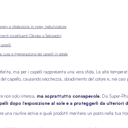
pray e idratazione in spray nebulizzatore
menti ricostituenti Olaplex e Seboradin
capelli
cura e rigenerazione dei capelli in estate
referita, ma per i capelli rappresenta una vera sfida. Le alte temperatu
a del capello, causando secchezza, sbiadimento del colore e, nei casi p
re non solo intensa,
ma soprattutto consapevole
. Da Super-Ph
pelli dopo l’esposizione al sole e a proteggerli da ulteriori 
e una routine estiva e quali prodotti meritano un posto nella tua tr