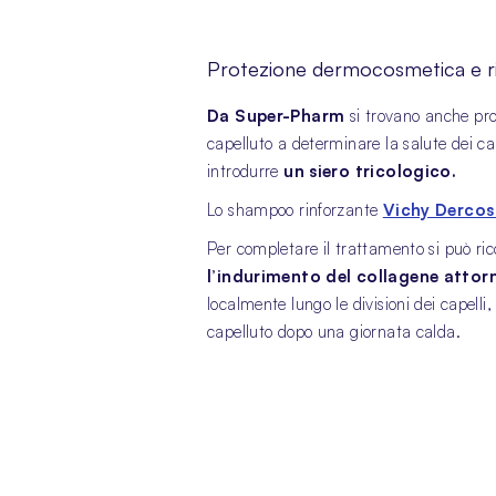
Protezione dermocosmetica e rin
Da Super-Pharm
si trovano anche prod
capelluto a determinare la salute dei cap
introdurre
un siero tricologico.
Lo shampoo rinforzante
Vichy Dercos
Per completare il trattamento si può ric
l’indurimento del collagene attor
localmente lungo le divisioni dei capell
capelluto dopo una giornata calda.