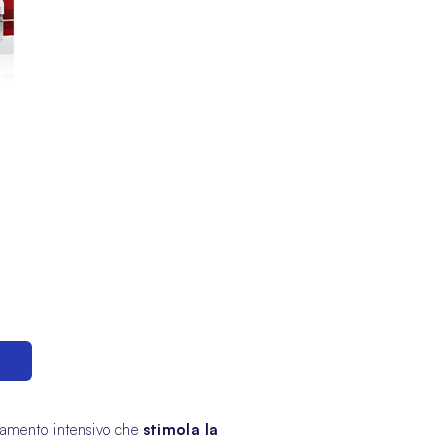
e
dei
tamento intensivo che
stimola la