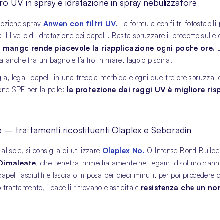
ro UV in spray e idratazione in spray nebulizzatore
 lozione spray
Anwen con filtri UV.
La formula con filtri fotostabili p
l livello di idratazione dei capelli. Basta spruzzare il prodotto sulle
 mango rende piacevole la riapplicazione ogni poche ore.
L
ata anche tra un bagno e l’altro in mare, lago o piscina.
ia, lega i capelli in una treccia morbida e ogni due-tre ore spruzza l
one SPF per la pelle:
la protezione dai raggi UV è migliore ris
e – trattamenti ricostituenti Olaplex e Seboradin
l sole, si consiglia di utilizzare
Olaplex No.
0 Intense Bond Builder
Dimaleate
, che penetra immediatamente nei legami disolfuro danne
capelli asciutti e lasciato in posa per dieci minuti, per poi procedere
 trattamento, i capelli ritrovano elasticità e
resistenza che un no