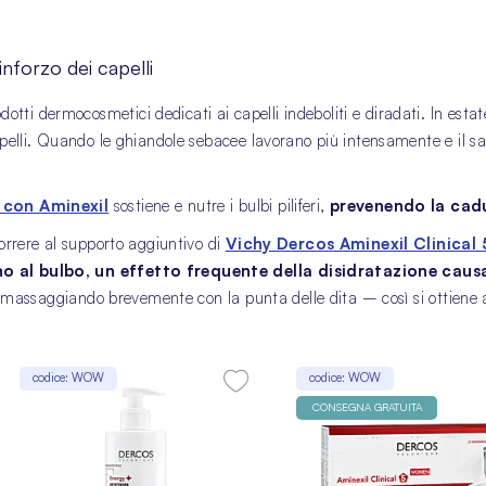
forzo dei capelli
otti dermocosmetici dedicati ai capelli indeboliti e diradati. In estate
elli. Quando le ghiandole sebacee lavorano più intensamente e il sale e
 con Aminexil
sostiene e nutre i bulbi piliferi,
prevenendo la cadu
orrere al supporto aggiuntivo di
Vichy Dercos Aminexil Clinical 5
no al bulbo, un effetto frequente della disidratazione caus
i, massaggiando brevemente con la punta delle dita – così si ottiene 
codice: WOW
codice: WOW
CONSEGNA GRATUITA