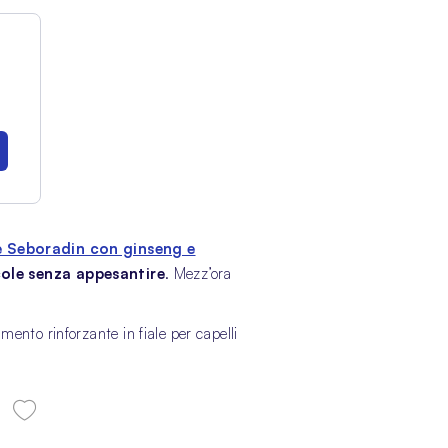
 Seboradin con ginseng e
cole senza appesantire
. Mezz’ora
mento rinforzante in fiale per capelli