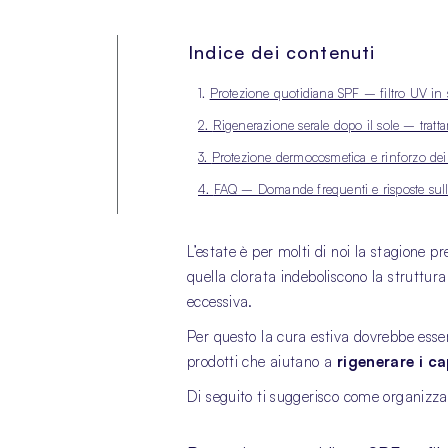
Indice dei contenuti
1.
Protezione quotidiana SPF – filtro UV in s
2.
Rigenerazione serale dopo il sole – tratta
3.
Protezione dermocosmetica e rinforzo dei 
4.
FAQ – Domande frequenti e risposte sulla 
L’estate è per molti di noi la stagione p
quella clorata indeboliscono la struttur
eccessiva.
Per questo la cura estiva dovrebbe esse
prodotti che aiutano a
rigenerare i ca
Di seguito ti suggerisco come organizzar