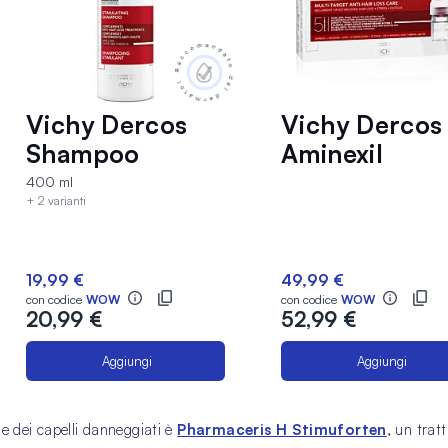
Vichy Dercos
Vichy Dercos
Shampoo
Aminexil
Rinforzante
Clinical Donn
400 ml
+ 2 varianti
400 ml
Trattamento
Anti-Caduta 
Capelli per
19,99 €
49,99 €
Donne 126 ml
con codice
WOW
con codice
WOW
20,99 €
52,99 €
Aggiungi
Aggiungi
ne dei capelli danneggiati è
Pharmaceris H Stimuforten
, un trat