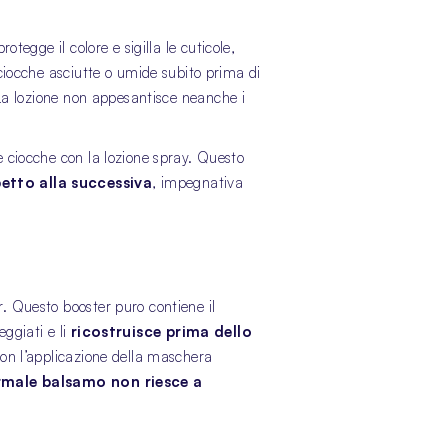
rotegge il colore e sigilla le cuticole,
 ciocche asciutte o umide subito prima di
a lozione non appesantisce neanche i
e ciocche con la lozione spray. Questo
petto alla successiva
, impegnativa
. Questo booster puro contiene il
ggiati e li
ricostruisce prima dello
 con l’applicazione della maschera
rmale balsamo non riesce a