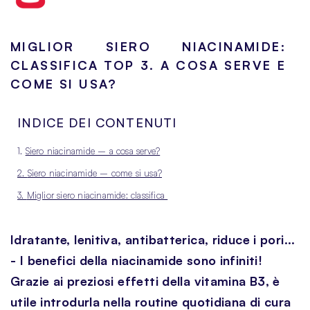
MIGLIOR SIERO NIACINAMIDE:
CLASSIFICA TOP 3. A COSA SERVE E
COME SI USA?
INDICE DEI CONTENUTI
1.
Siero niacinamide – a cosa serve?
2.
Siero niacinamide – come si usa?
3.
Miglior siero niacinamide: classifica
Idratante, lenitiva, antibatterica, riduce i pori...
- I benefici della niacinamide sono infiniti!
Grazie ai preziosi effetti della vitamina B3, è
utile introdurla nella routine quotidiana di cura