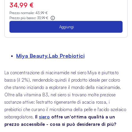
34,99 €
Prezzo normale:
43,99 €
Prezzo più basso:
33,99 €
Aggiungi
Miya Beauty.Lab Prebiotici
La concentrazione di niacinamide nel siero Miya è piuttosto
bassa (il 2%), rendendolo quindi il prodotto ideale per coloro
che stanno iniziando a esplorare il mondo della niacinamide.
Oltre alla vitamina B3, nel siero si trovano molte preziose
sostanze attive: l'estratto rigenerante di acacia rossa, i
prebiotici che curano il microbioma della pelle e l'acido azelaico
seboregolatore.
Il
siero
offre un'ottima qualità a un
prezzo accessibile - cosa si può desiderare di più?