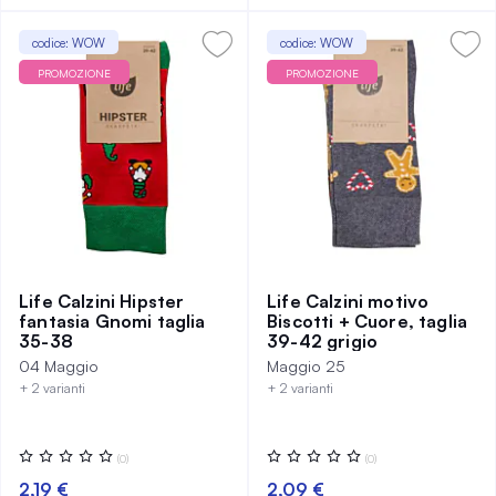
codice: WOW
codice: WOW
PROMOZIONE
PROMOZIONE
Life Calzini Hipster
Life Calzini motivo
fantasia Gnomi taglia
Biscotti + Cuore, taglia
35-38
39-42 grigio
04 Maggio
Maggio 25
+ 2 varianti
+ 2 varianti
Valutazione:
Valutazione:
(0)
(0)
0%
0%
2,19 €
2,09 €