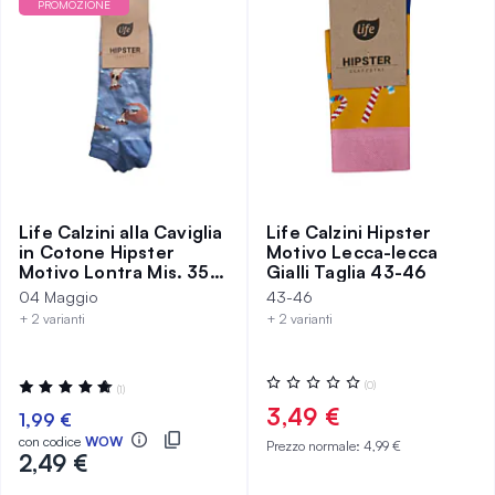
PROMOZIONE
Life Calzini alla Caviglia
Life Calzini Hipster
in Cotone Hipster
Motivo Lecca-lecca
Motivo Lontra Mis. 35-
Gialli Taglia 43-46
38
04 Maggio
43-46
+ 2 varianti
+ 2 varianti
Valutazione:
Valutazione:
(0)
(1)
0%
100%
3,49 €
1,99 €
con codice
WOW
Prezzo normale:
4,99 €
2,49 €