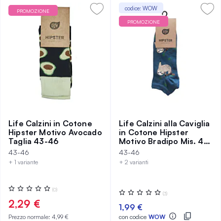
codice: WOW
PROMOZIONE
PROMOZIONE
Life Calzini in Cotone
Life Calzini alla Caviglia
Hipster Motivo Avocado
in Cotone Hipster
Taglia 43-46
Motivo Bradipo Mis. 43-
46
43-46
43-46
+ 1 variante
+ 2 varianti
Valutazione:
(0)
Valutazione:
(3)
0%
0%
2,29 €
1,99 €
Prezzo normale:
4,99 €
con codice
WOW