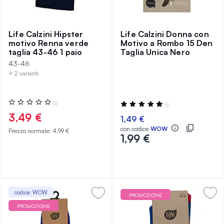
Life Calzini Hipster
Life Calzini Donna con
motivo Renna verde
Motivo a Rombo 15 Den
taglia 43-46 1 paio
Taglia Unica Nero
43-46
+ 2 varianti
Valutazione:
Valutazione:
(2)
(1)
0%
100%
3,49 €
1,49 €
con codice
WOW
Prezzo normale:
4,99 €
1,99 €
codice: WOW
PROMOZIONE
PROMOZIONE