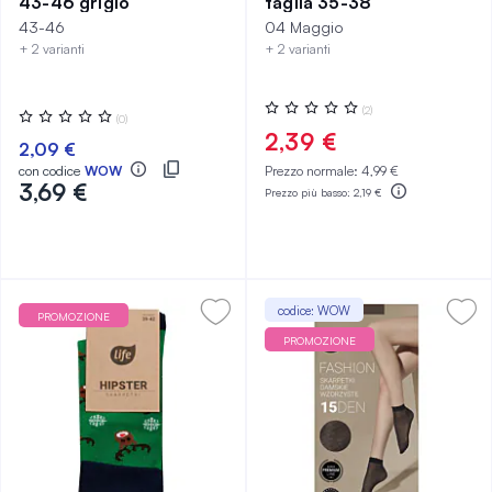
43-46 grigio
taglia 35-38
43-46
04 Maggio
+ 2 varianti
+ 2 varianti
Valutazione:
(2)
Valutazione:
(0)
0%
0%
2,39 €
2,09 €
con codice
WOW
Prezzo normale:
4,99 €
3,69 €
Prezzo più basso:
2,19 €
codice: WOW
PROMOZIONE
PROMOZIONE