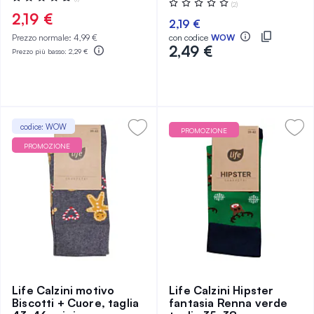
Valutazione:
(2)
100%
0%
2,19 €
2,19 €
Prezzo normale:
4,99 €
con codice
WOW
2,49 €
Prezzo più basso:
2,29 €
codice: WOW
PROMOZIONE
PROMOZIONE
Life Calzini motivo
Life Calzini Hipster
Biscotti + Cuore, taglia
fantasia Renna verde