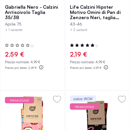
Gabriella Nero - Calzini
Life Calzini Hipster
Antiscivolo Taglia
Motivo Omini di Pan di
35/38
Zenzero Neri, taglia
43-46
Aprile 75
43-46
+ 1 variante
+ 2 varianti
Valutazione:
Valutazione:
(0)
(1)
0%
100%
2,59 €
2,19 €
Prezzo normale:
4,99 €
Prezzo normale:
4,99 €
Prezzo più basso:
2,49 €
Prezzo più basso:
2,29 €
codice: WOW
PROMOZIONE
PROMOZIONE