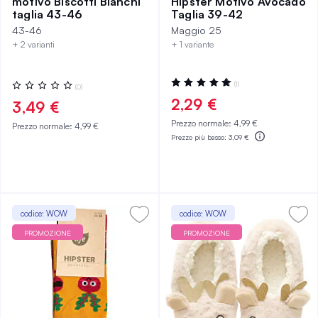
motivo Biscotti Bianchi
Hipster Motivo Avocado
taglia 43-46
Taglia 39-42
43-46
Maggio 25
+ 2 varianti
+ 1 variante
Valutazione:
Valutazione:
(1)
(0)
100%
0%
2,29 €
3,49 €
Prezzo normale:
4,99 €
Prezzo normale:
4,99 €
Prezzo più basso:
3,09 €
codice: WOW
codice: WOW
PROMOZIONE
PROMOZIONE