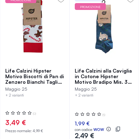
PROMOZIONE
PROMOZIONE
Life Calzini Hipster
Life Calzini alla Caviglia
Motivo Biscotti di Pan di
in Cotone Hipster
Zenzero Bianchi Taglia
Motivo Bradipo Mis. 39-
39-42
42
Maggio 25
Maggio 25
+ 2 varianti
+ 2 varianti
Valutazione:
Valutazione:
(0)
(5)
0%
0%
3,49 €
1,99 €
con codice
WOW
Prezzo normale:
4,99 €
2,49 €