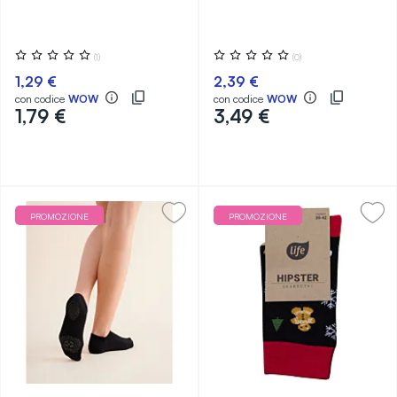
Valutazione:
Valutazione:
(1)
(0)
0%
0%
1,29 €
2,39 €
con codice
WOW
con codice
WOW
1,79 €
3,49 €
PROMOZIONE
PROMOZIONE