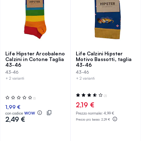
Life Hipster Arcobaleno
Life Calzini Hipster
Calzini in Cotone Taglia
Motivo Bassotti, taglia
43-46
43-46
43-46
43-46
+ 2 varianti
+ 2 varianti
Valutazione:
(3)
Valutazione:
(1)
73%
0%
2,19 €
1,99 €
con codice
WOW
Prezzo normale:
4,99 €
2,49 €
Prezzo più basso:
2,29 €