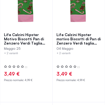
Life Calzini Hipster
Life Calzini Hipster
Motivo Biscotti Pan di
motivo Biscotti di Pan di
Zenzero Verdi Taglia
Zenzero Verdi taglia
39-42
35-38
Maggio 25
04 Maggio
+ 2 varianti
+ 2 varianti
Valutazione:
Valutazione:
(0)
(0)
0%
0%
3,49 €
3,49 €
Prezzo normale:
4,99 €
Prezzo normale:
4,99 €