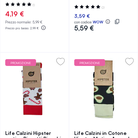
Valutazione:
(1)
Valutazione:
(2)
100%
100%
4,19 €
3,59 €
Prezzo normale:
5,99 €
con codice
WOW
5,59 €
Prezzo più basso:
2,99 €
PROMOZIONE
PROMOZIONE
Life Calzini Hipster
Life Calzini in Cotone