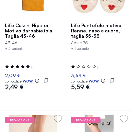
Life Calzini Hipster
Life Pantofole motivo
Motivo Barbabietola
Renne, naso a cuore,
Taglia 43-46
taglia 35-38
43-46
Aprile 75
+ 2 varianti
+ 1 variante
Valutazione:
Valutazione:
(1)
(1)
100%
20%
2,09 €
3,59 €
con codice
WOW
con codice
WOW
2,49 €
5,59 €
PROMOZIONE
PROMOZIONE