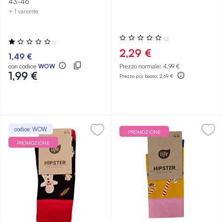
43-46
+ 1 variante
Valutazione:
(0)
Valutazione:
(1)
0%
20%
2,29 €
1,49 €
con codice
WOW
Prezzo normale:
4,99 €
1,99 €
Prezzo più basso:
2,69 €
codice: WOW
PROMOZIONE
PROMOZIONE