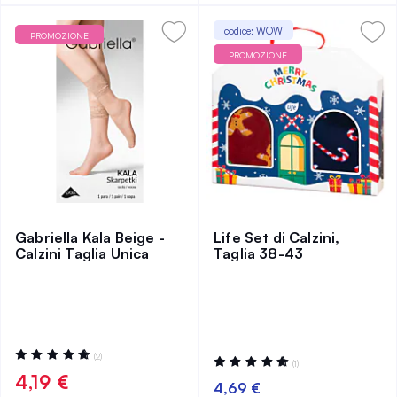
codice: WOW
PROMOZIONE
PROMOZIONE
Gabriella Kala Beige -
Life Set di Calzini,
Calzini Taglia Unica
Taglia 38-43
Valutazione:
(2)
Valutazione:
(1)
100%
100%
4,19 €
4,69 €