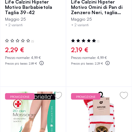
Life Calzini Hipster
Life Calzini Hipster
Motivo Barbabietola
Motivo Omini di Pan di
Taglia 39-42
Zenzero Neri, taglia
39-42
Maggio 25
Maggio 25
+ 2 varianti
+ 2 varianti
Valutazione:
Valutazione:
(5)
(1)
0%
100%
2,29 €
2,19 €
Prezzo normale:
4,99 €
Prezzo normale:
4,99 €
Prezzo più basso:
2,89 €
Prezzo più basso:
2,29 €
PROMOZIONE
PROMOZIONE