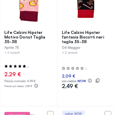
Life Calzini Hipster
Life Calzini Hipster
Motivo Donut Taglia
fantasia Biscotti neri
35-38
taglia 35-38
Aprile 75
04 Maggio
+ 2 varianti
+ 2 varianti
Valutazione:
(1)
Valutazione:
(2)
100%
0%
2,29 €
2,09 €
Prezzo normale:
4,99 €
con codice
WOW
2,49 €
Prezzo più basso:
2,89 €
codice: WOW