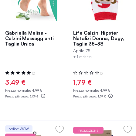
Gabriella Melisa -
Life Calzini Hipster
Calzini Massaggianti
Natalizi Donna, Dogy,
Taglia Unica
Taglia 35-38
Aprile 75
+ 1 variante
Valutazione:
Valutazione:
(2)
(0)
100%
0%
3,49 €
1,79 €
Prezzo normale:
4,99 €
Prezzo normale:
4,99 €
Prezzo più basso:
2,09 €
Prezzo più basso:
1,79 €
codice: WOW
PROMOZIONE