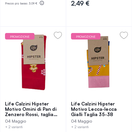
2,49 €
Prezzo più basso:
3,09 €
PROMOZIONE
PROMOZIONE
Life Calzini Hipster
Life Calzini Hipster
Motivo Omini di Pan di
Motivo Lecca-lecca
Zenzero Rossi, taglia
Gialli Taglia 35-38
35-38
04 Maggio
04 Maggio
+ 2 varianti
+ 2 varianti