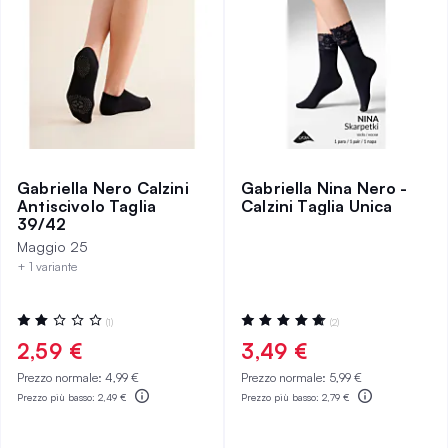
Gabriella Nero Calzini
Gabriella Nina Nero -
Antiscivolo Taglia
Calzini Taglia Unica
39/42
Maggio 25
+ 1 variante
Valutazione:
Valutazione:
(1)
(2)
40%
100%
2,59 €
3,49 €
Prezzo normale:
4,99 €
Prezzo normale:
5,99 €
Prezzo più basso:
2,49 €
Prezzo più basso:
2,79 €