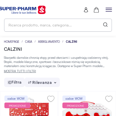
Ri
pr
ma
ca
HOMEPAGE
CASA
ABBIGLIAMENTO
CALZINI
CALZINI
Skarpetki damskie chronią stopy przed otarciami i uzupełniają codzienny strój.
Stopki, modele klasyczne, sportowe i bezuciskowe różnią się wysokością,
materiałem oraz konstrukcją ściągacza. Dostępne w Super-Pharm modele
pozwalają dopasować wybór do pory roku oraz oczekiwanego komfortu.
MOSTRA TUTTI I FILTRI
Filtra
Rilevanza
codice: WOW
codice: WOW
PROMOZIONE
PROMOZIONE