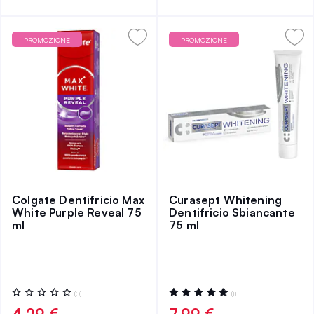
PROMOZIONE
PROMOZIONE
Colgate Dentifricio Max
Curasept Whitening
White Purple Reveal 75
Dentifricio Sbiancante
ml
75 ml
Valutazione:
Valutazione:
(0)
(1)
0%
100%