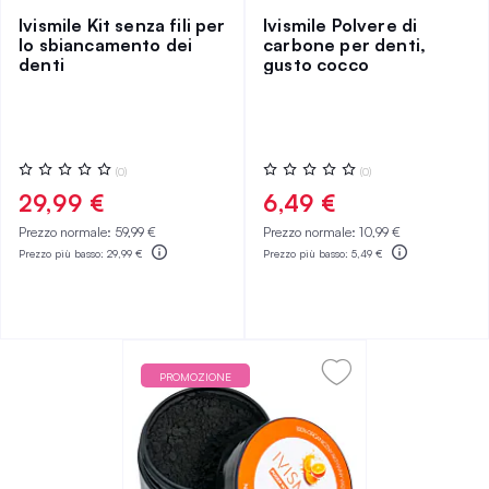
Ivismile Kit senza fili per
Ivismile Polvere di
lo sbiancamento dei
carbone per denti,
denti
gusto cocco
Valutazione:
Valutazione:
(0)
(0)
0%
0%
29,99 €
6,49 €
Prezzo normale:
59,99 €
Prezzo normale:
10,99 €
Prezzo più basso:
29,99 €
Prezzo più basso:
5,49 €
PROMOZIONE