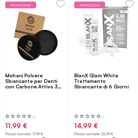
PROMOZIONE
PROMOZIONE
Mohani Polvere
BlanX Glam White
Sbiancante per Denti
Trattamento
con Carbone Attivo 30
Sbiancante di 6 Giorni
g
Valutazione:
Valutazione:
(2)
(1)
0%
0%
11,99 €
14,99 €
Prezzo normale:
17,99 €
Prezzo normale:
26,99 €