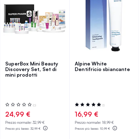
SuperBox Mini Beauty
Alpine White
Discovery Set, Set di
Dentifricio sbiancante
mini prodotti
Valutazione:
Valutazione:
(0)
(1)
0%
100%
24,99 €
16,99 €
Prezzo normale:
32,99 €
Prezzo normale:
18,99 €
Prezzo più basso:
32,99 €
Prezzo più basso:
10,99 €