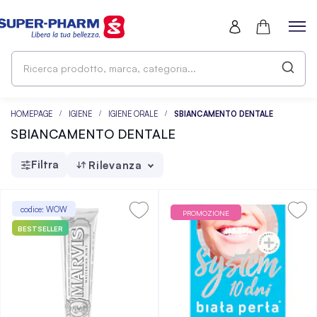
Ri
pr
ma
ca
HOMEPAGE
IGIENE
IGIENE ORALE
SBIANCAMENTO DENTALE
SBIANCAMENTO DENTALE
Filtra
Rilevanza
codice: WOW
PROMOZIONE
BESTSELLER