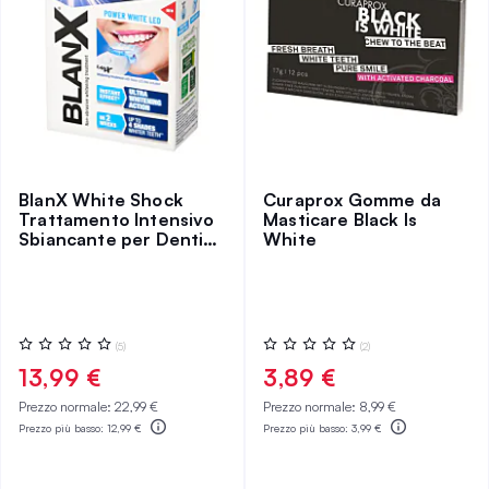
BlanX White Shock
Curaprox Gomme da
Trattamento Intensivo
Masticare Black Is
Sbiancante per Denti
White
50 ml
Valutazione:
Valutazione:
(5)
(2)
0%
0%
13,99 €
3,89 €
Prezzo normale:
22,99 €
Prezzo normale:
8,99 €
Prezzo più basso:
12,99 €
Prezzo più basso:
3,99 €