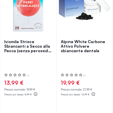
Ivismile Strisce
Alpine White Carbone
Sbiancanti a Secco alla
Attivo Polvere
Pesca (senza perossido
sbiancante dentale
di idrogeno)
Valutazione:
Valutazione:
(0)
(0)
0%
0%
13,99 €
19,99 €
Prezzo normale:
19,99 €
Prezzo normale:
21,99 €
Prezzo più basso:
8,99 €
Prezzo più basso:
14,99 €