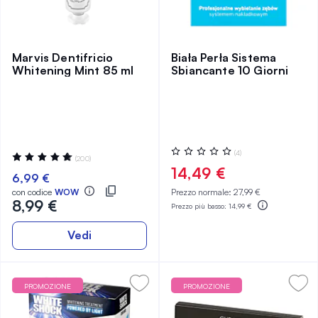
Marvis Dentifricio
Biała Perła Sistema
Whitening Mint 85 ml
Sbiancante 10 Giorni
Valutazione:
(4)
Valutazione:
(200)
0%
96%
14,49 €
6,99 €
con codice
WOW
Prezzo normale:
27,99 €
8,99 €
Prezzo più basso:
14,99 €
Vedi
PROMOZIONE
PROMOZIONE