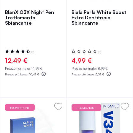
BlanX O3X Night Pen
Biała Perła White Boost
Trattamento
Extra Dentifricio
Sbiancante
Sbiancante
Valutazione:
Valutazione:
(2)
(0)
90%
0%
12,49 €
4,99 €
Prezzo normale:
14,99 €
Prezzo normale:
8,99 €
Prezzo più basso:
10,49 €
Prezzo più basso:
5,09 €
PROMOZIONE
PROMOZIONE