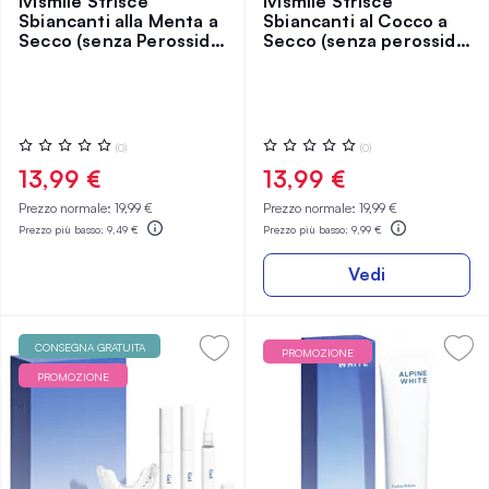
Ivismile Strisce
Ivismile Strisce
Sbiancanti alla Menta a
Sbiancanti al Cocco a
Secco (senza Perossido
Secco (senza perossido
di Idrogeno)
di idrogeno)
Valutazione:
Valutazione:
(0)
(0)
0%
0%
13,99 €
13,99 €
Prezzo normale:
19,99 €
Prezzo normale:
19,99 €
Prezzo più basso:
9,49 €
Prezzo più basso:
9,99 €
Vedi
CONSEGNA GRATUITA
PROMOZIONE
PROMOZIONE