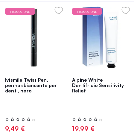
PROMOZIONE
PROMOZIONE
Ivismile Twist Pen,
Alpine White
penna sbiancante per
Dentifricio Sensitivity
denti, nero
Relief
Valutazione:
Valutazione:
(0)
(0)
0%
0%
9,49 €
19,99 €