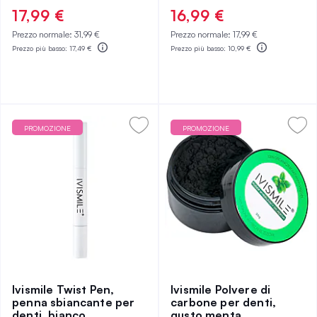
0%
0%
17,99 €
16,99 €
Prezzo normale:
31,99 €
Prezzo normale:
17,99 €
Prezzo più basso:
17,49 €
Prezzo più basso:
10,99 €
PROMOZIONE
PROMOZIONE
Ivismile Twist Pen,
Ivismile Polvere di
penna sbiancante per
carbone per denti,
denti, bianco
gusto menta