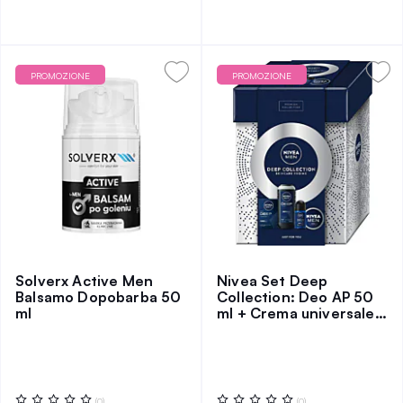
PROMOZIONE
PROMOZIONE
Solverx Active Men
Nivea Set Deep
Balsamo Dopobarba 50
Collection: Deo AP 50
ml
ml + Crema universale
75 ml + SG 250 ml +
Acqua A/S 100 ml
Valutazione:
Valutazione:
(0)
(0)