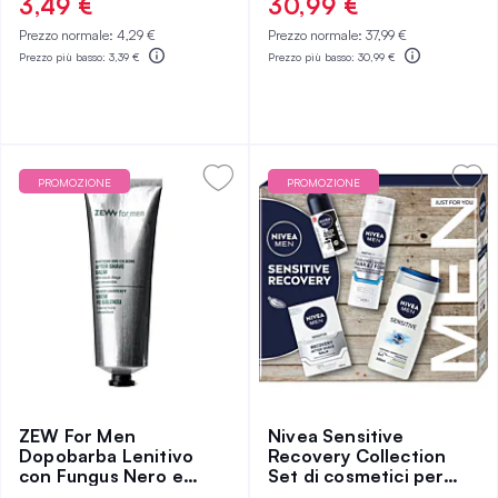
3,49 €
30,99 €
Prezzo normale:
4,29 €
Prezzo normale:
37,99 €
Prezzo più basso:
3,39 €
Prezzo più basso:
30,99 €
PROMOZIONE
PROMOZIONE
ZEW For Men
Nivea Sensitive
Dopobarba Lenitivo
Recovery Collection
con Fungus Nero e
Set di cosmetici per
Ceramidi 80 ml
uomini