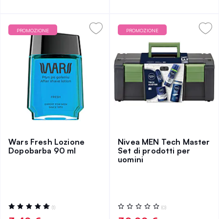
PROMOZIONE
PROMOZIONE
Wars Fresh Lozione
Nivea MEN Tech Master
Dopobarba 90 ml
Set di prodotti per
uomini
Valutazione:
Valutazione:
(1)
(0)
100%
0%