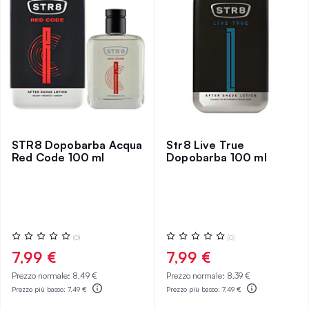
STR8 Dopobarba Acqua
Str8 Live True
Red Code 100 ml
Dopobarba 100 ml
Valutazione:
Valutazione:
(0)
(0)
0%
0%
7,99 €
7,99 €
Prezzo normale:
8,49 €
Prezzo normale:
8,39 €
Prezzo più basso:
7,49 €
Prezzo più basso:
7,49 €