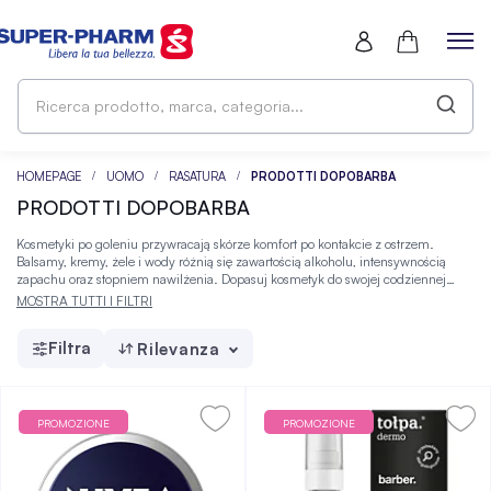
Ri
pr
ma
ca
HOMEPAGE
UOMO
RASATURA
PRODOTTI DOPOBARBA
PRODOTTI DOPOBARBA
Kosmetyki po goleniu przywracają skórze komfort po kontakcie z ostrzem.
Balsamy, kremy, żele i wody różnią się zawartością alkoholu, intensywnością
zapachu oraz stopniem nawilżenia. Dopasuj kosmetyk do swojej codziennej
pielęgnacji, a wybrany wariant znajdziesz w Super-Pharm.
MOSTRA TUTTI I FILTRI
Filtra
Rilevanza
PROMOZIONE
PROMOZIONE