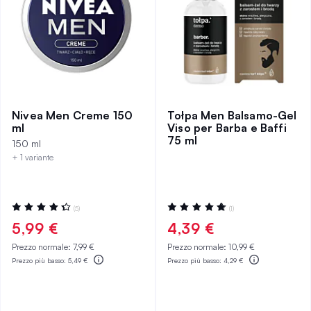
Nivea Men Creme 150
Tołpa Men Balsamo-Gel
ml
Viso per Barba e Baffi
75 ml
150 ml
+ 1 variante
Valutazione:
Valutazione:
(5)
(1)
88%
100%
5,99 €
4,39 €
Prezzo normale:
7,99 €
Prezzo normale:
10,99 €
Prezzo più basso:
5,49 €
Prezzo più basso:
4,29 €