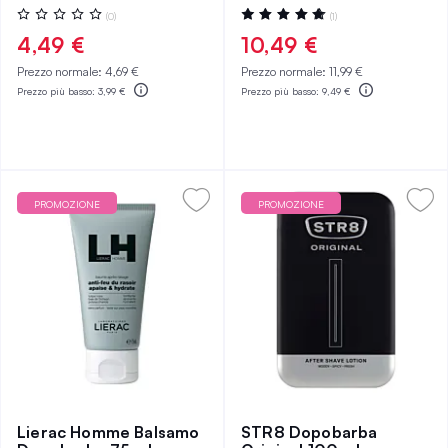
Valutazione:
Valutazione:
(0)
(1)
0%
100%
4,49 €
10,49 €
Prezzo normale:
4,69 €
Prezzo normale:
11,99 €
Prezzo più basso:
3,99 €
Prezzo più basso:
9,49 €
PROMOZIONE
PROMOZIONE
Lierac Homme Balsamo
STR8 Dopobarba