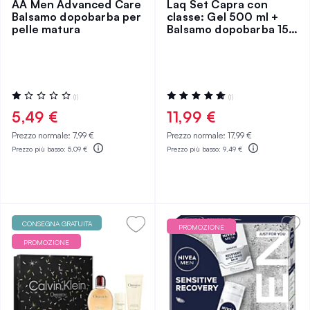
AA Men Advanced Care
Laq Set Capra con
Balsamo dopobarba per
classe: Gel 500 ml +
pelle matura
Balsamo dopobarba 150
ml
Valutazione:
Valutazione:
(1)
(1)
20%
100%
5,49 €
11,99 €
Prezzo normale:
7,99 €
Prezzo normale:
17,99 €
Prezzo più basso:
5,09 €
Prezzo più basso:
9,49 €
CONSEGNA GRATUITA
PROMOZIONE
PROMOZIONE