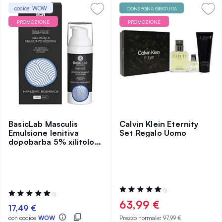
codice: WOW
CONSEGNA GRATUITA
PROMOZIONE
PROMOZIONE
BasicLab Masculis
Calvin Klein Eternity
Emulsione lenitiva
Set Regalo Uomo
dopobarba 5% xilitolo,
3% prebiotici, ceramidi
Valutazione:
(1)
Valutazione:
(1)
100%
100%
63,99 €
17,49 €
con codice
WOW
Prezzo normale:
97,99 €