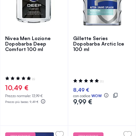
Nivea Men Lozione
Gillette Series
Dopobarba Deep
Dopobarba Arctic Ice
Comfort 100 ml
100 ml
Valutazione:
(6)
Valutazione:
(11)
97%
99%
10,49 €
8,49 €
Prezzo normale:
13,99 €
con codice
WOW
9,99 €
Prezzo più basso:
9,49 €