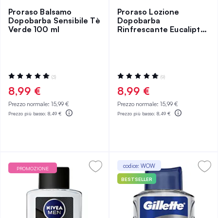
Proraso Balsamo
Proraso Lozione
Dopobarba Sensibile Tè
Dopobarba
Verde 100 ml
Rinfrescante Eucalipto
100 ml
Valutazione:
Valutazione:
(3)
(9)
100%
100%
8,99 €
8,99 €
Prezzo normale:
15,99 €
Prezzo normale:
15,99 €
Prezzo più basso:
8,49 €
Prezzo più basso:
8,49 €
codice: WOW
PROMOZIONE
BESTSELLER