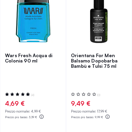
Wars Fresh Acqua di
Orientana For Men
Colonia 90 ml
Balsamo Dopobarba
Bambù e Tulsi 75 ml
Valutazione:
Valutazione:
(4)
(0)
100%
0%
4,69 €
9,49 €
Prezzo normale:
4,99 €
Prezzo normale:
17,99 €
Prezzo più basso:
3,39 €
Prezzo più basso:
9,99 €