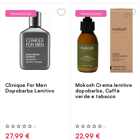
PROMOZIONE
PROMOZIONE
Clinique For Men
Mokosh Crema lenitiva
Dopobarba Lenitivo
dopobarba, Caffè
verde e tabacco
Valutazione:
Valutazione:
(0)
(0)
0%
0%
27,99 €
22,99 €