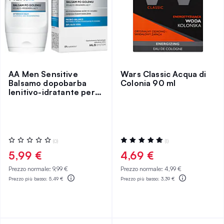
AA Men Sensitive
Wars Classic Acqua di
Balsamo dopobarba
Colonia 90 ml
lenitivo-idratante per
pelle molto sensibile
Valutazione:
Valutazione:
(0)
(1)
0%
100%
5,99 €
4,69 €
Prezzo normale:
9,99 €
Prezzo normale:
4,99 €
Prezzo più basso:
5,49 €
Prezzo più basso:
3,39 €