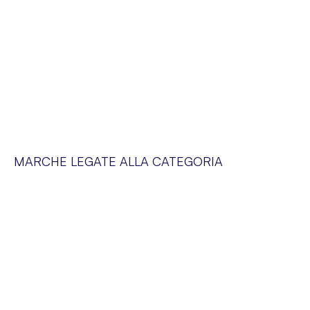
MARCHE LEGATE ALLA CATEGORIA
SERVIZIO CLIENTI
Siamo a vostra disposizione dal lunedì al venerdì dalle 09:00 alle 19:00