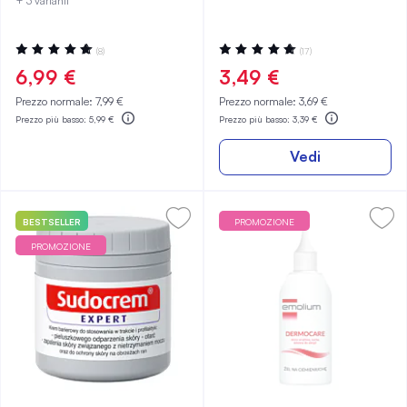
+ 3 varianti
Valutazione:
Valutazione:
(8)
(17)
100%
100%
6,99 €
3,49 €
Prezzo normale:
7,99 €
Prezzo normale:
3,69 €
Prezzo più basso:
5,99 €
Prezzo più basso:
3,39 €
Vedi
BESTSELLER
PROMOZIONE
PROMOZIONE