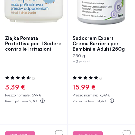
Ziajka Pomata
Sudocrem Expert
Protettiva per il Sedere
Crema Barriera per
contro le Irritazioni
Bambini e Adulti 250g
250 g
+ 3 varianti
Valutazione:
Valutazione:
(6)
(6)
93%
100%
3,39 €
15,99 €
Prezzo normale:
3,99 €
Prezzo normale:
16,99 €
Prezzo più basso:
2,89 €
Prezzo più basso:
14,49 €