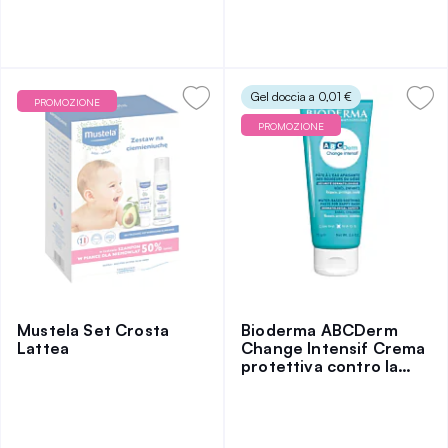
Gel doccia a 0,01 €
PROMOZIONE
PROMOZIONE
Mustela Set Crosta
Bioderma ABCDerm
Lattea
Change Intensif Crema
protettiva contro la
dermatite da pannolino