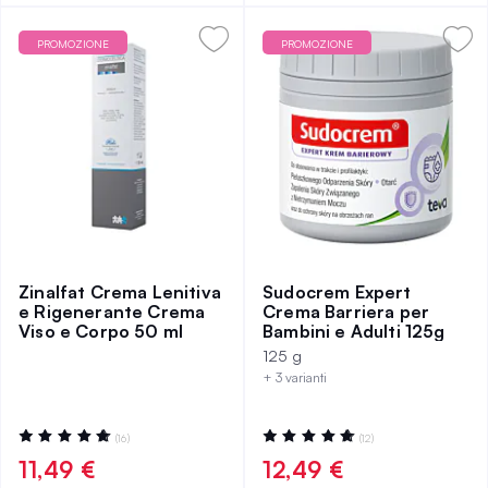
PROMOZIONE
PROMOZIONE
Zinalfat Crema Lenitiva
Sudocrem Expert
e Rigenerante Crema
Crema Barriera per
Viso e Corpo 50 ml
Bambini e Adulti 125g
125 g
+ 3 varianti
Valutazione:
Valutazione:
(16)
(12)
96%
98%
11,49 €
12,49 €