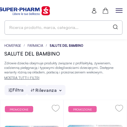
Ri
pr
ma
ca
HOMEPAGE
FARMACIA
SALUTE DEL BAMBINO
SALUTE DEL BAMBINO
Zdrowie dziecka obejmuje produkty związane z profilaktyką, żywieniem,
codzienną pielęgnacją i typowymi dolegliwościami dziecięcymi. Dostępne
warianty różnią się składem, postacią i przeznaczeniem wiekowym.
MOSTRA TUTTI I FILTRI
Filtra
Rilevanza
PROMOZIONE
PROMOZIONE