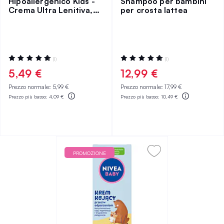
Hipoallergenico Kids -
Shampoo per bambini
Crema Ultra Lenitiva,
per crosta lattea
Protezione per il
Pannolino 50 ml
Valutazione:
Valutazione:
(1)
(1)
100%
100%
5,49 €
12,99 €
Prezzo normale:
5,99 €
Prezzo normale:
17,99 €
Prezzo più basso:
4,09 €
Prezzo più basso:
10,49 €
PROMOZIONE