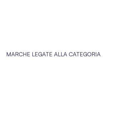
MARCHE LEGATE ALLA CATEGORIA
SERVIZIO CLIENTI
Siamo a vostra disposizione dal lunedì al venerdì dalle 09:00 alle 19:00
SUPER-PHARM POLAND SP. Z O.O. via Domaniewska 48,
02-672 Varsavia, Polonia. NIP (IVA).: PL5252175977