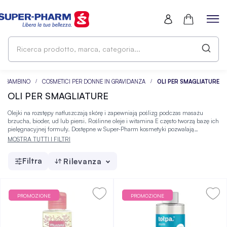
Ri
pr
ma
ca
E BAMBINO
COSMETICI PER DONNE IN GRAVIDANZA
OLI PER SMAGLIATURE
OLI PER SMAGLIATURE
Olejki na rozstępy natłuszczają skórę i zapewniają poślizg podczas masażu
brzucha, bioder, ud lub piersi. Roślinne oleje i witamina E często tworzą bazę ich
pielęgnacyjnej formuły. Dostępne w Super-Pharm kosmetyki pozwalają
dopasować wybór do etapu ciąży, połogu lub karmienia.
MOSTRA TUTTI I FILTRI
Filtra
Rilevanza
PROMOZIONE
PROMOZIONE