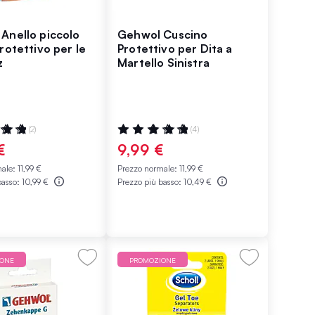
Anello piccolo
Gehwol Cuscino
rotettivo per le
Protettivo per Dita a
z
Martello Sinistra
ne:
Valutazione:
(2)
(4)
100%
€
9,99 €
male:
11,99 €
Prezzo normale:
11,99 €
basso:
10,99 €
Prezzo più basso:
10,49 €
IONE
PROMOZIONE