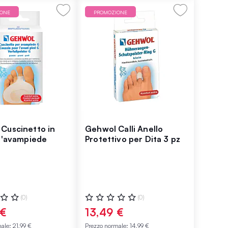
IONE
PROMOZIONE
Cuscinetto in
Gehwol Calli Anello
 l'avampiede
Protettivo per Dita 3 pz
ne:
Valutazione:
(0)
(0)
0%
 €
13,49 €
male:
21,99 €
Prezzo normale:
14,99 €