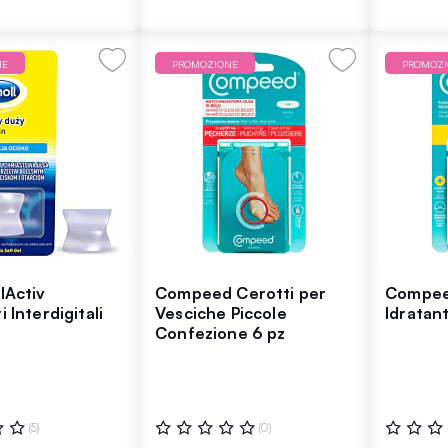
NE
PROMOZIONE
PROMOZ
lActiv
Compeed Cerotti per
Compee
 Interdigitali
Vesciche Piccole
Idratant
Confezione 6 pz
:
Valutazione:
Valutazio
(5)
(0)
0%
0%