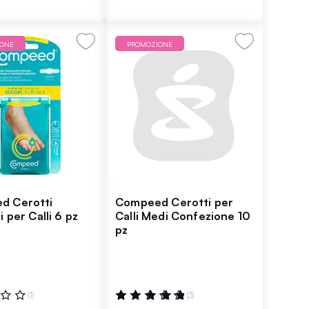
IONE
PROMOZIONE
d Cerotti
Compeed Cerotti per
i per Calli 6 pz
Calli Medi Confezione 10
pz
ne:
Valutazione:
(1)
(3)
100%