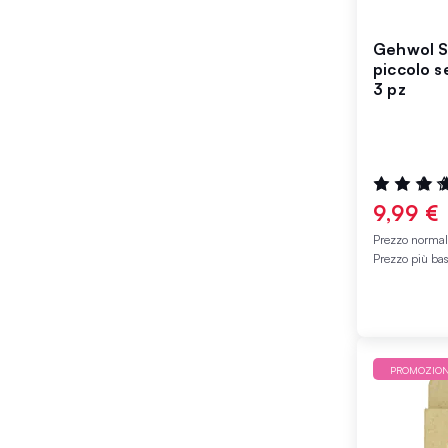
Gehwol S
piccolo s
3 pz
Valutazione
100%
9,99 €
Prezzo norma
Prezzo più ba
PROMOZIO