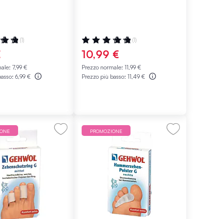
ne:
Valutazione:
(1)
(1)
100%
€
10,99 €
male:
7,99 €
Prezzo normale:
11,99 €
basso:
6,99 €
Prezzo più basso:
11,49 €
IONE
PROMOZIONE