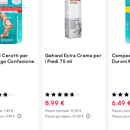
Cerotti per
Gehwol Extra Crema per
Compee
algo Confezione
i Piedi 75 ml
Duroni 
:
Valutazione:
Valutazio
(11)
(11)
98%
100%
8,99 €
6,49 
le:
7,49 €
Prezzo normale:
10,99 €
Prezzo nor
sso:
5,99 €
Prezzo più basso:
10,49 €
Prezzo più 