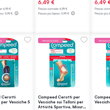
6,49 €
6,49 
le:
6,99 €
Prezzo normale:
6,99 €
Prezzo nor
sso:
5,99 €
Prezzo più basso:
5,99 €
Prezzo più 
NE
PROMOZIONE
PROMOZ
Cerotti
Compeed Cerotti per
Compee
i per Vesciche 5
Vesciche sui Talloni per
Vesciche
Attività Sportiva, Misura