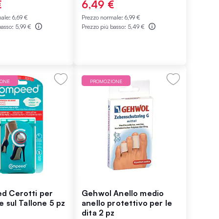
€
6,49 €
male:
6,69 €
Prezzo normale:
6,99 €
basso:
5,99 €
Prezzo più basso:
5,49 €
IONE
PROMOZIONE
d Cerotti per
Gehwol Anello medio
 sul Tallone 5 pz
anello protettivo per le
dita 2 pz