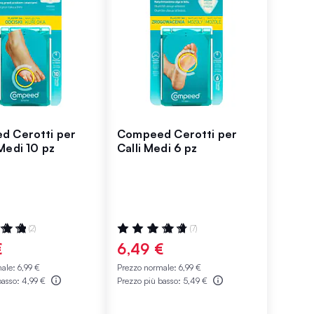
d Cerotti per
Compeed Cerotti per
Medi 10 pz
Calli Medi 6 pz
ne:
Valutazione:
(2)
(7)
97%
€
6,49 €
male:
6,99 €
Prezzo normale:
6,99 €
basso:
4,99 €
Prezzo più basso:
5,49 €