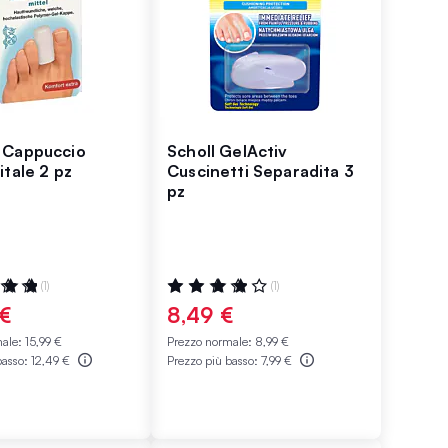
 Cappuccio
Scholl GelActiv
itale 2 pz
Cuscinetti Separadita 3
pz
ne:
Valutazione:
(1)
(1)
80%
 €
8,49 €
male:
15,99 €
Prezzo normale:
8,99 €
basso:
12,49 €
Prezzo più basso:
7,99 €