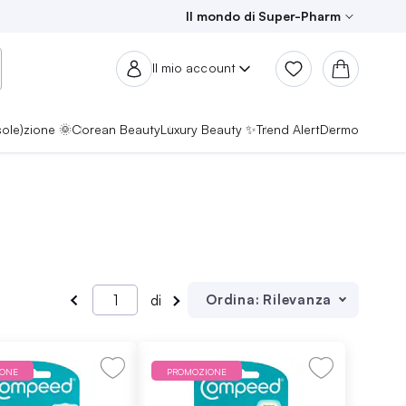
Il mondo di Super-Pharm
Il mio account
sole)zione 🌞
Corean Beauty
Luxury Beauty ✨
Trend Alert
Dermo
Ordina:
Rilevanza
di
IONE
PROMOZIONE