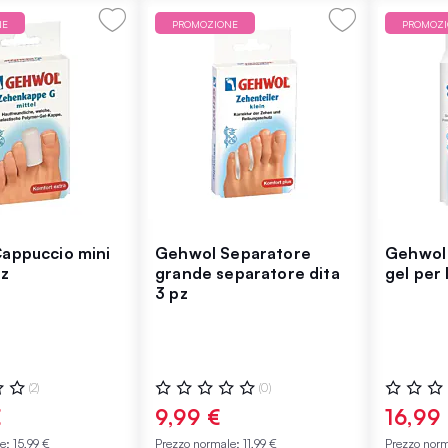
NE
PROMOZIONE
PROMOZ
appuccio mini
Gehwol Separatore
Gehwol 
pz
grande separatore dita
gel per
3 pz
:
Valutazione:
Valutazio
(2)
(0)
0%
0%
€
9,99 €
16,99
le:
15,99 €
Prezzo normale:
11,99 €
Prezzo nor