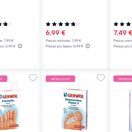
Media
:
Valutazione:
Valutazio
(1)
(2)
100%
100%
6,99 €
7,49 
le:
7,49 €
Prezzo normale:
7,49 €
Prezzo nor
sso:
6,49 €
Prezzo più basso:
6,49 €
Prezzo più 
NE
PROMOZIONE
PROMOZ