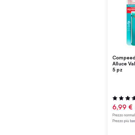
Compeed 
Alluce V
5 pz
Valutazione
100%
6,99 €
Prezzo norma
Prezzo più ba