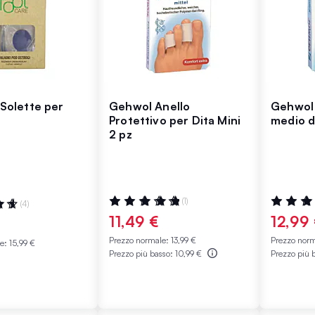
 Solette per
Gehwol Anello
Gehwol
Protettivo per Dita Mini
medio d
2 pz
Valutazione:
Valutazio
:
(1)
(4)
100%
100%
11,49 €
12,99
Prezzo normale:
13,99 €
Prezzo nor
le:
15,99 €
Prezzo più basso:
10,99 €
Prezzo più 