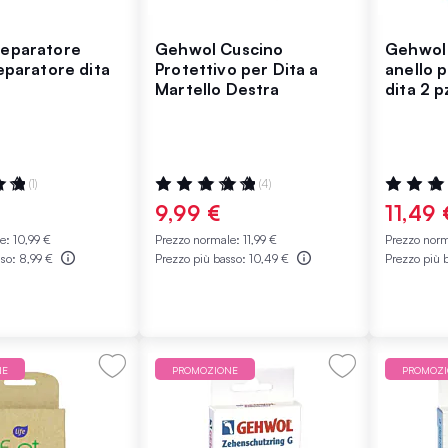
eparatore
Gehwol Cuscino
Gehwol 
eparatore dita
Protettivo per Dita a
anello p
Martello Destra
dita 2 p
:
Valutazione:
Valutazio
(1)
(4)
100%
100%
9,99 €
11,49 
le:
10,99 €
Prezzo normale:
11,99 €
Prezzo nor
sso:
8,99 €
Prezzo più basso:
10,49 €
Prezzo più 
NE
PROMOZIONE
PROMOZ