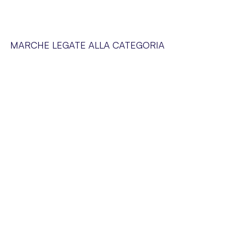
MARCHE LEGATE ALLA CATEGORIA
SERVIZIO CLIENTI
Siamo a vostra disposizione dal lunedì al venerdì dalle 09:00 alle 19:00
SUPER-PHARM POLAND SP. Z O.O. via Domaniewska 48,
02-672 Varsavia, Polonia. NIP (IVA).: PL5252175977
Blog
Chi siamo
Pagamenti
Consegne