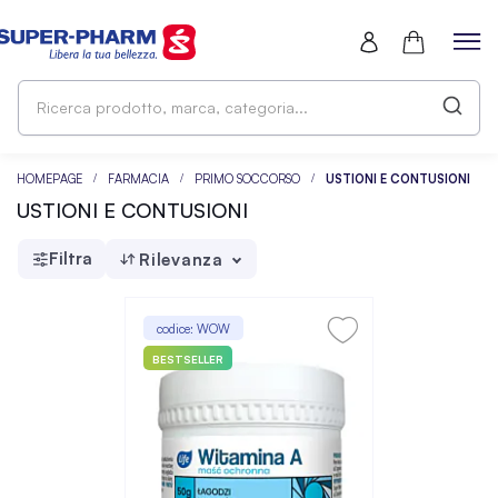
Ri
pr
ma
ca
HOMEPAGE
FARMACIA
PRIMO SOCCORSO
USTIONI E CONTUSIONI
USTIONI E CONTUSIONI
Filtra
Rilevanza
codice: WOW
BESTSELLER