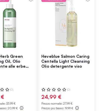
 Herb Green
Heveblue Salmon Caring
g Oil, Olio
Centella Light Cleansing
nte alle erbe
Olio detergente viso
so
ne:
Valutazione:
(0)
(0)
0%
 €
24,99 €
male:
33,99 €
Prezzo normale:
27,99 €
basso:
20,99 €
Prezzo più basso:
19,99 €