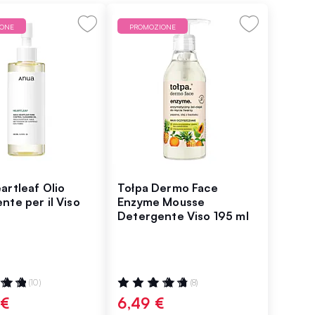
IONE
PROMOZIONE
artleaf Olio
Tołpa Dermo Face
nte per il Viso
Enzyme Mousse
Detergente Viso 195 ml
ne:
Valutazione:
(10)
(8)
98%
 €
6,49 €