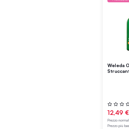
Weleda O
Struccan
Valutazione
0%
12,49 
Prezzo norma
Prezzo più ba