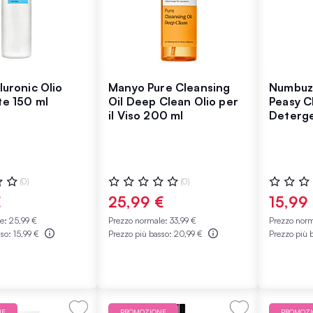
luronic Olio
Manyo Pure Cleansing
Numbuzi
te 150 ml
Oil Deep Clean Olio per
Peasy C
il Viso 200 ml
Deterge
200 ml
:
Valutazione:
Valutazio
(0)
(0)
0%
0%
€
25,99 €
15,99
le:
25,99 €
Prezzo normale:
33,99 €
Prezzo nor
sso:
15,99 €
Prezzo più basso:
20,99 €
Prezzo più 
NE
PROMOZIONE
PROMOZ