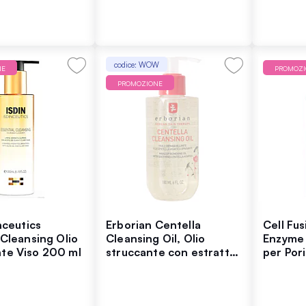
codice: WOW
NE
PROMOZ
PROMOZIONE
inceutics
Erborian Centella
Cell Fu
 Cleansing Olio
Cleansing Oil, Olio
Enzyme 
te Viso 200 ml
struccante con estratto
per Pori
lenitivo di centella
deterge
asiatica