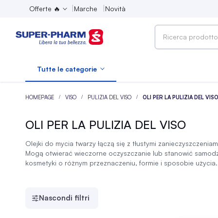
Offerte 🔥
Marche
Novità
Ricerca
prodotto,
marca,
Tutte le categorie
categoria...
HOMEPAGE
VISO
PULIZIA DEL VISO
OLI PER LA PULIZIA DEL VIS
OLI PER LA PULIZIA DEL VISO
Olejki do mycia twarzy łączą się z tłustymi zanieczyszczeniam
Mogą otwierać wieczorne oczyszczanie lub stanowić samodz
kosmetyki o różnym przeznaczeniu, formie i sposobie użycia.
Nascondi filtri