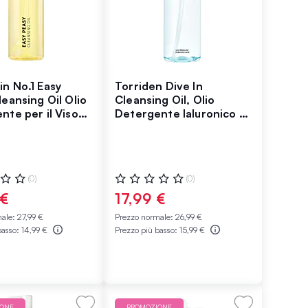
n No.1 Easy
Torriden Dive In
leansing Oil Olio
Cleansing Oil, Olio
nte per il Viso
Detergente Ialuronico a
Bassa Massa Molecolare
ne:
Valutazione:
(0)
(0)
0%
 €
17,99 €
male:
27,99 €
Prezzo normale:
26,99 €
basso:
14,99 €
Prezzo più basso:
15,99 €
IONE
PROMOZIONE