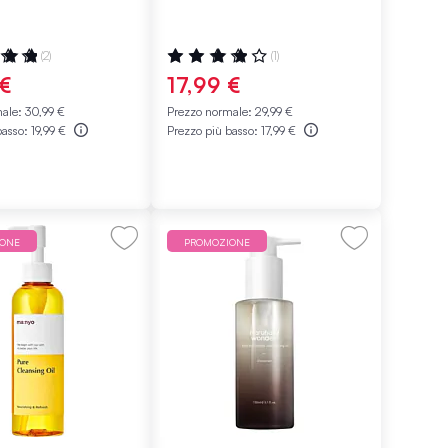
ne:
Valutazione:
(2)
(1)
80%
 €
17,99 €
male:
30,99 €
Prezzo normale:
29,99 €
basso:
19,99 €
Prezzo più basso:
17,99 €
IONE
PROMOZIONE