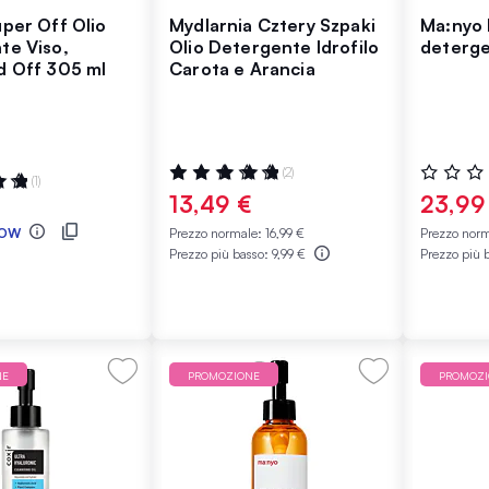
per Off Olio
Mydlarnia Cztery Szpaki
Ma:nyo 
te Viso,
Olio Detergente Idrofilo
detergen
d Off 305 ml
Carota e Arancia
Valutazione:
Valutazio
(2)
:
(1)
100%
0%
13,49 €
23,99
OW
Prezzo normale:
16,99 €
Prezzo nor
€
Prezzo più basso:
9,99 €
Prezzo più 
NE
PROMOZIONE
PROMOZ