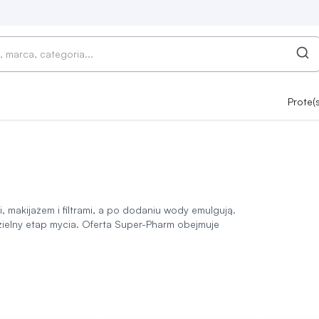
Prote(
O
i, makijażem i filtrami, a po dodaniu wody emulgują.
ielny etap mycia. Oferta Super-Pharm obejmuje