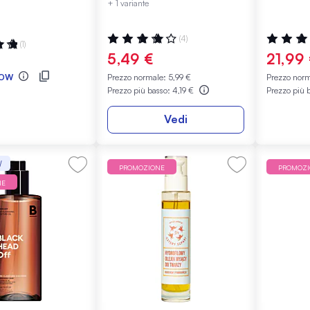
+ 1 variante
Valutazione:
Valutazio
(4)
:
(1)
85%
100%
5,49 €
21,99
OW
Prezzo normale:
5,99 €
Prezzo nor
Prezzo più basso:
4,19 €
Prezzo più 
Vedi
W
PROMOZIONE
PROMOZ
NE