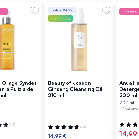
codice: WOW
NE
PROMOZ
BESTSELLER
 Oilage Syndet
Beauty of Joseon
Anua He
 la Pulizia del
Ginseng Cleansing Oil
Deterge
 ml
210 ml
200 ml
200 ml
+ 1 variante
:
Valutazio
(43)
Valutazione:
(29)
100%
95%
14,99
14,99 €