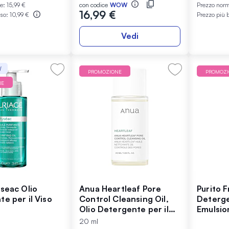
le:
15,99 €
con codice
WOW
Prezzo nor
16,99 €
sso:
10,99 €
Prezzo più 
Vedi
W
PROMOZIONE
PROMOZ
NE
seac Olio
Anua Heartleaf Pore
Purito 
e per il Viso
Control Cleansing Oil,
Deterg
Olio Detergente per il
Emulsio
Viso, 20 ml
20 ml