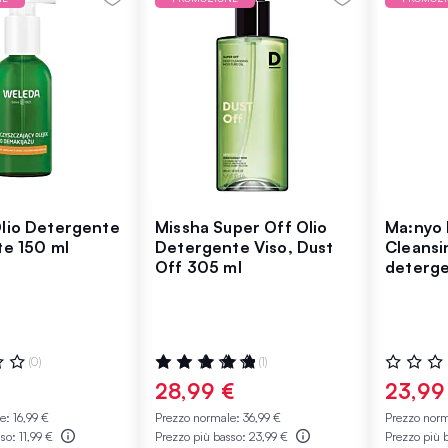
lio Detergente
Missha Super Off Olio
Ma:nyo
te 150 ml
Detergente Viso, Dust
Cleansin
Off 305 ml
deterge
per il vi
:
Valutazione:
Valutazio
(0)
(1)
100%
0%
€
28,99 €
23,99
le:
16,99 €
Prezzo normale:
36,99 €
Prezzo nor
sso:
11,99 €
Prezzo più basso:
23,99 €
Prezzo più 