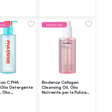
IONE
PROMOZIONE
sion C PHA
Biodance Collagen
Olio Detergente
Cleansing Oil, Olio
, Olio
Nutriente per la Pulizia
nte con acidi
del Viso