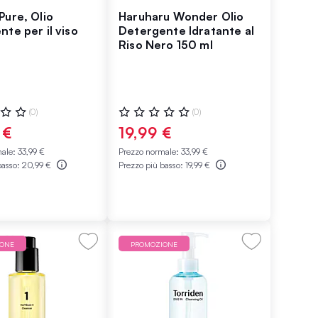
Pure, Olio
Haruharu Wonder Olio
te per il viso
Detergente Idratante al
Riso Nero 150 ml
ne:
Valutazione:
(0)
(0)
0%
 €
19,99 €
male:
33,99 €
Prezzo normale:
33,99 €
basso:
20,99 €
Prezzo più basso:
19,99 €
IONE
PROMOZIONE