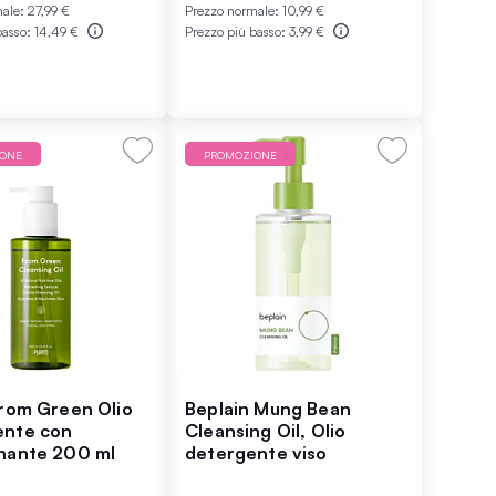
male:
27,99 €
Prezzo normale:
10,99 €
basso:
14,49 €
Prezzo più basso:
3,99 €
IONE
PROMOZIONE
From Green Olio
Beplain Mung Bean
ente con
Cleansing Oil, Olio
nante 200 ml
detergente viso