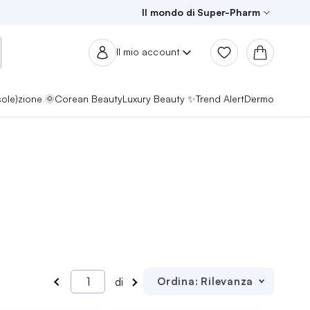
Il mondo di Super-Pharm
Il mio account
sole)zione 🌞
Corean Beauty
Luxury Beauty ✨
Trend Alert
Dermo
Ordina:
Rilevanza
di