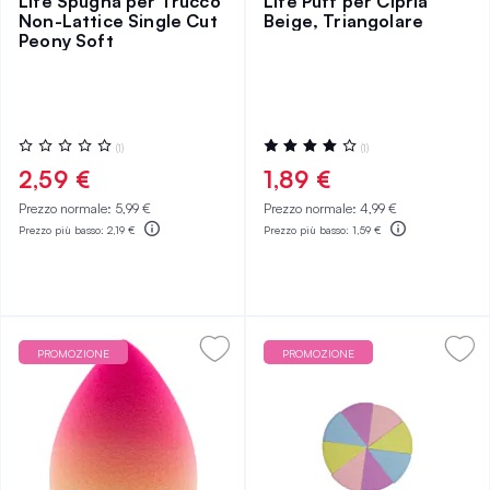
Life Spugna per Trucco
Life Puff per Cipria
Non-Lattice Single Cut
Beige, Triangolare
Peony Soft
Valutazione:
Valutazione:
(1)
(1)
0%
80%
2,59 €
1,89 €
Prezzo normale:
5,99 €
Prezzo normale:
4,99 €
Prezzo più basso:
2,19 €
Prezzo più basso:
1,59 €
PROMOZIONE
PROMOZIONE