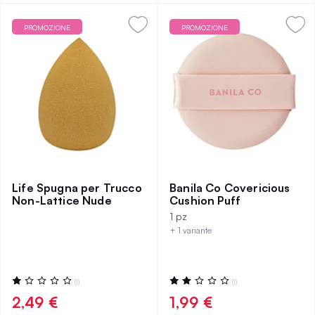
PROMOZIONE
PROMOZIONE
Life Spugna per Trucco
Banila Co Covericious
Non-Lattice Nude
Cushion Puff
1 pz
+ 1 variante
Valutazione:
Valutazione:
(1)
(1)
20%
40%
2,49 €
1,99 €