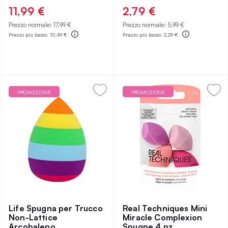
100%
0%
11,99 €
2,79 €
Prezzo normale:
17,99 €
Prezzo normale:
5,99 €
Prezzo più basso:
10,49 €
Prezzo più basso:
2,29 €
PROMOZIONE
PROMOZIONE
Life Spugna per Trucco
Real Techniques Mini
Non-Lattice
Miracle Complexion
Arcobaleno
Spugne 4 pz