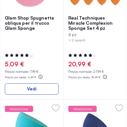
Glam Shop Spugnetta
Real Techniques
obliqua per il trucco
Miracle Complexion
Glam Sponge
Sponge Set 4 pz
4 pz
+ 2 varianti
Valutazione:
Valutazione:
(2)
(1)
100%
100%
5,09 €
20,99 €
Prezzo normale:
7,99 €
Prezzo normale:
27,99 €
Prezzo più basso:
4,49 €
Prezzo più basso:
18,49 €
Vedi
PROMOZIONE
PROMOZIONE