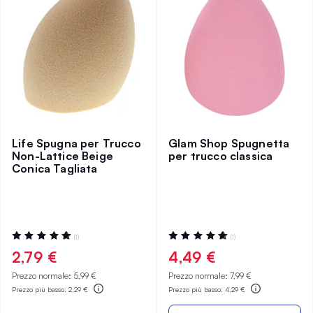
Life Spugna per Trucco
Glam Shop Spugnetta
Non-Lattice Beige
per trucco classica
Conica Tagliata
Valutazione:
Valutazione:
(1)
(1)
100%
100%
2,79 €
4,49 €
Prezzo normale:
5,99 €
Prezzo normale:
7,99 €
Prezzo più basso:
2,29 €
Prezzo più basso:
4,29 €