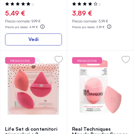
Valutazione:
Valutazione:
(1)
(1)
100%
80%
5,49 €
3,89 €
Prezzo normale:
9,99 €
Prezzo normale:
5,99 €
Prezzo più basso:
4,99 €
Prezzo più basso:
3,39 €
Vedi
PROMOZIONE
PROMOZIONE
Life Set di contenitori
Real Techniques