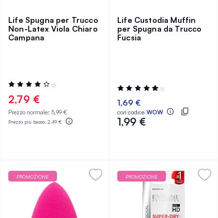
Life Spugna per Trucco
Life Custodia Muffin
Non-Latex Viola Chiaro
per Spugna da Trucco
Campana
Fucsia
Valutazione:
(2)
Valutazione:
(1)
80%
100%
2,79 €
1,69 €
Prezzo normale:
5,99 €
con codice
WOW
1,99 €
Prezzo più basso:
2,49 €
PROMOZIONE
PROMOZIONE