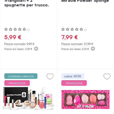
triangolari + 2
Miracle Powder Sponge
spugnette per trucco.
Valutazione:
Valutazione:
(0)
(0)
0%
0%
5,99 €
7,99 €
Prezzo normale:
9,99 €
Prezzo normale:
10,99 €
Prezzo più basso:
4,39 €
Prezzo più basso:
6,29 €
codice: WOW
CONSEGNA GRATUITA
PROMOZIONE
PROMOZIONE