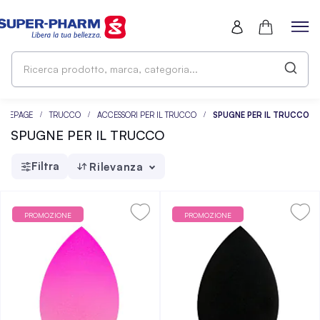
Ri
pr
ma
ca
OMEPAGE
TRUCCO
ACCESSORI PER IL TRUCCO
SPUGNE PER IL TRUCCO
SPUGNE PER IL TRUCCO
Filtra
Rilevanza
PROMOZIONE
PROMOZIONE