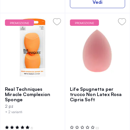
Vedi
PROMOZIONE
PROMOZIONE
Real Techniques
Life Spugnetta per
Miracle Complexion
trucco Non Latex Rosa
Sponge
Cipria Soft
2 pz
+ 2 varianti
Valutazione:
Valutazione:
(1)
(0)