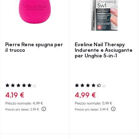
Pierre Rene spugna per
Eveline Nail Therapy
il trucco
Indurente e Asciugante
per Unghie 5-in-1
Valutazione:
Valutazione:
(2)
(5)
100%
88%
4,19 €
4,99 €
Prezzo normale:
4,99 €
Prezzo normale:
5,99 €
Prezzo più basso:
2,99 €
Prezzo più basso:
3,99 €