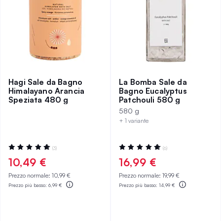
Hagi Sale da Bagno
La Bomba Sale da
Himalayano Arancia
Bagno Eucalyptus
Speziata 480 g
Patchouli 580 g
580 g
+ 1 variante
Valutazione:
Valutazione:
(3)
(6)
100%
98%
10,49 €
16,99 €
Prezzo normale:
10,99 €
Prezzo normale:
19,99 €
Prezzo più basso:
6,99 €
Prezzo più basso:
14,99 €