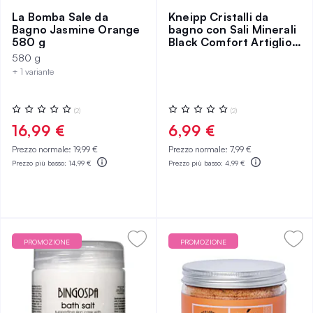
La Bomba Sale da
Kneipp Cristalli da
Bagno Jasmine Orange
bagno con Sali Minerali
580 g
Black Comfort Artiglio
del Diavolo 500 g
580 g
+ 1 variante
Valutazione:
Valutazione:
(2)
(2)
0%
0%
16,99 €
6,99 €
Prezzo normale:
19,99 €
Prezzo normale:
7,99 €
Prezzo più basso:
14,99 €
Prezzo più basso:
4,99 €
PROMOZIONE
PROMOZIONE