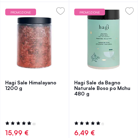
PROMOZIONE
PROMOZIONE
Hagi Sale Himalayano
Hagi Sale da Bagno
1200 g
Naturale Boso po Mchu
480 g
Valutazione:
Valutazione:
(8)
(1)
98%
100%
15,99 €
6,49 €