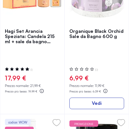
Hagi Set Arancia
Organique Black Orchid
Speziata: Candela 215
Sale da Bagno 600 g
ml + sale da bagno
480g
Valutazione:
Valutazione:
(1)
(0)
100%
0%
17,99 €
6,99 €
Prezzo normale:
21,99 €
Prezzo normale:
11,99 €
Prezzo più basso:
19,99 €
Prezzo più basso:
6,09 €
Vedi
codice: WOW
PROMOZIONE