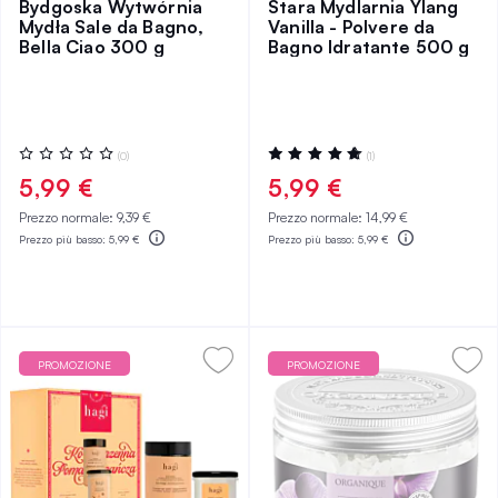
Bydgoska Wytwórnia
Stara Mydlarnia Ylang
Mydła Sale da Bagno,
Vanilla - Polvere da
Bella Ciao 300 g
Bagno Idratante 500 g
Valutazione:
Valutazione:
(0)
(1)
0%
100%
5,99 €
5,99 €
Prezzo normale:
9,39 €
Prezzo normale:
14,99 €
Prezzo più basso:
5,99 €
Prezzo più basso:
5,99 €
PROMOZIONE
PROMOZIONE