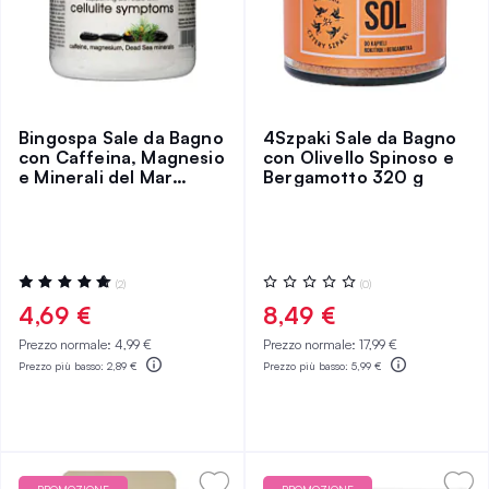
Bingospa Sale da Bagno
4Szpaki Sale da Bagno
con Caffeina, Magnesio
con Olivello Spinoso e
e Minerali del Mar
Bergamotto 320 g
Morto 550 g
Valutazione:
Valutazione:
(2)
(0)
100%
0%
4,69 €
8,49 €
Prezzo normale:
4,99 €
Prezzo normale:
17,99 €
Prezzo più basso:
2,89 €
Prezzo più basso:
5,99 €