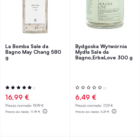
La Bomba Sale da
Bydgoska Wytwórnia
Bagno May Chang 580
Mydła Sale da
g
Bagno,ErbeLove 300 g
Valutazione:
Valutazione:
(1)
(0)
100%
0%
16,99 €
6,49 €
Prezzo normale:
19,99 €
Prezzo normale:
7,09 €
Prezzo più basso:
11,99 €
Prezzo più basso:
5,29 €