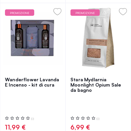
PROMOZIONE
PROMOZIONE
Wanderflower Lavanda
Stara Mydlarnia
E Incenso - kit di cura
Moonlight Opium Sale
da bagno
Valutazione:
Valutazione:
(0)
(0)
0%
0%
11,99 €
6,99 €