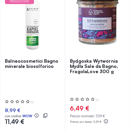
PROMOZIONE
Balneocosmetici Bagno
Bydgoska Wytwórnia
minerale biosolforico
Mydła Sale da Bagno,
FragolaLove 300 g
Valutazione:
(0)
Valutazione:
(0)
0%
0%
6,49 €
8,99 €
con codice
WOW
Prezzo normale:
7,09 €
11,49 €
Prezzo più basso:
5,29 €