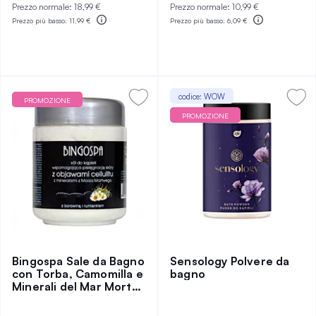
Prezzo normale:
18,99 €
Prezzo normale:
10,99 €
Prezzo più basso:
11,99 €
Prezzo più basso:
6,09 €
codice: WOW
PROMOZIONE
PROMOZIONE
Bingospa Sale da Bagno
Sensology Polvere da
con Torba, Camomilla e
bagno
Minerali del Mar Morto
550 g