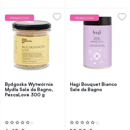
PROMOZIONE
PROMOZIONE
Bydgoska Wytwórnia
Hagi Bouquet Bianco
Mydła Sale da Bagno,
Sale da Bagno
PescaLove 300 g
Valutazione:
Valutazione:
(1)
(0)
0%
0%