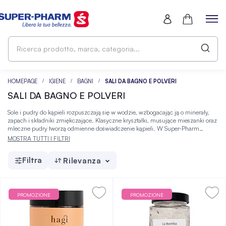
Ri
pr
ma
ca
HOMEPAGE
IGIENE
BAGNI
SALI DA BAGNO E POLVERI
SALI DA BAGNO E POLVERI
Sole i pudry do kąpieli rozpuszczają się w wodzie, wzbogacając ją o minerały,
zapach i składniki zmiękczające. Klasyczne kryształki, musujące mieszanki oraz
mleczne pudry tworzą odmienne doświadczenie kąpieli. W Super-Pharm
znajdziesz kosmetyki różniące się formułą, sposobem aplikacji i wykończeniem,
MOSTRA TUTTI I FILTRI
co ułatwia dobranie odpowiedniego wariantu.
Filtra
Rilevanza
PROMOZIONE
PROMOZIONE