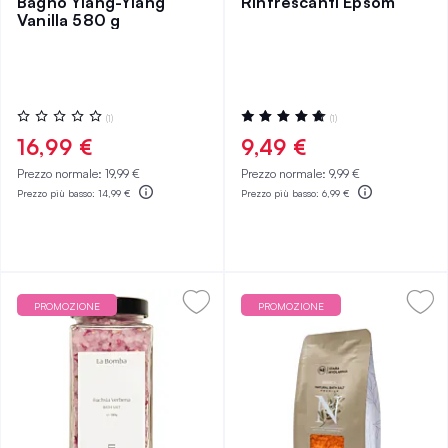
Bagno Ylang-Ylang
Rinfrescanti Epsom
Vanilla 580 g
Valutazione:
Valutazione:
(1)
(1)
0%
100%
16,99 €
9,49 €
Prezzo normale:
19,99 €
Prezzo normale:
9,99 €
Prezzo più basso:
14,99 €
Prezzo più basso:
6,99 €
PROMOZIONE
PROMOZIONE