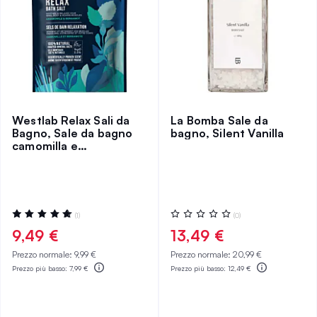
Westlab Relax Sali da
La Bomba Sale da
Bagno, Sale da bagno
bagno, Silent Vanilla
camomilla e
bergamotto
Valutazione:
Valutazione:
(1)
(0)
100%
0%
9,49 €
13,49 €
Prezzo normale:
9,99 €
Prezzo normale:
20,99 €
Prezzo più basso:
7,99 €
Prezzo più basso:
12,49 €