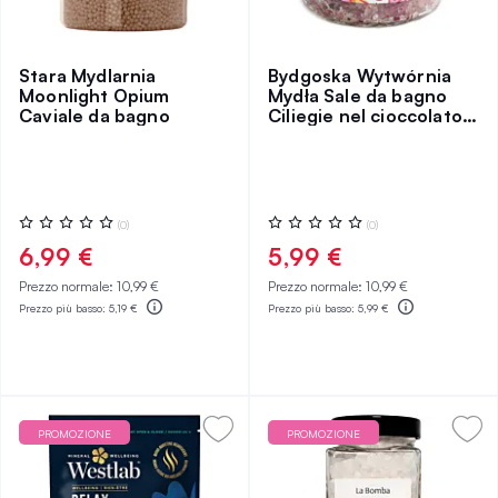
Stara Mydlarnia
Bydgoska Wytwórnia
Moonlight Opium
Mydła Sale da bagno
Caviale da bagno
Ciliegie nel cioccolato
bianco 300 g
Valutazione:
Valutazione:
(0)
(0)
0%
0%
6,99 €
5,99 €
Prezzo normale:
10,99 €
Prezzo normale:
10,99 €
Prezzo più basso:
5,19 €
Prezzo più basso:
5,99 €
PROMOZIONE
PROMOZIONE