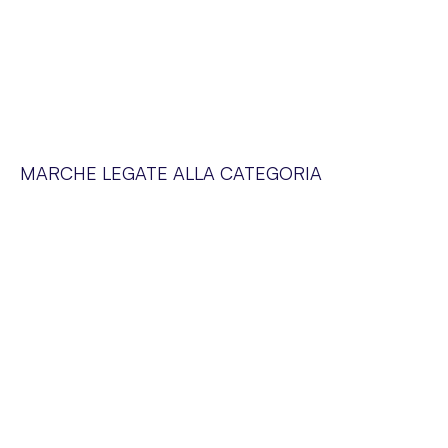
MARCHE LEGATE ALLA CATEGORIA
SERVIZIO CLIENTI
Siamo a vostra disposizione dal lunedì al venerdì dalle 09:00 alle 19:00
SUPER-PHARM POLAND SP. Z O.O. via Domaniewska 48,
02-672 Varsavia, Polonia. NIP (IVA).: PL5252175977