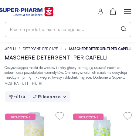
Ri
pr
ma
ca
CAPELLI
DETERGENTI PER CAPELLI
MASCHERE DETERGENTI PER CAPELLI
MASCHERE DETERGENTI PER CAPELLI
Oczyszczające maski do włosów i skóry głowy pomagają usuwać nadmiar
sebum oraz pozostałości kosmetyków. O intensywności ich działania decydują
między innymi glinki, węgiel, kwasy i składniki myjące. Dostępne w Super-
Pharm produkty do włosów pozwalają dopasować wybór do rodzaju pasm i
MOSTRA TUTTI I FILTRI
efektu, który chcesz uzyskać.
Filtra
Rilevanza
PROMOZIONE
PROMOZIONE