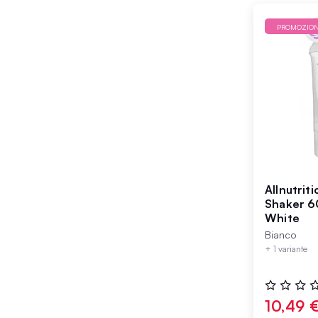
PROMOZIO
Allnutrit
Shaker 
White
Bianco
+ 1 variante
Valutazione
0%
10,49 