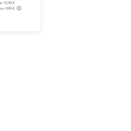
le:
10,99 €
sso:
9,99 €