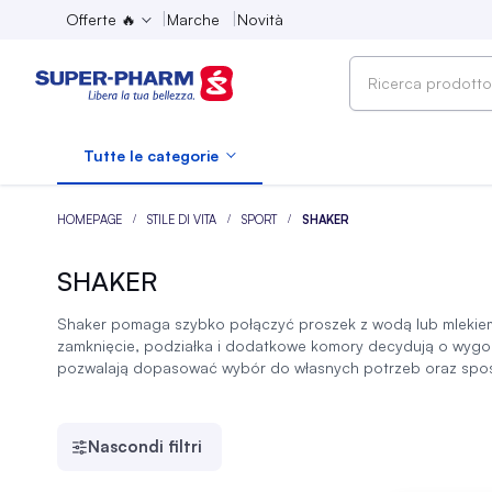
Offerte 🔥
Marche
Novità
Ricerca
prodotto,
marca,
Tutte le categorie
categoria...
HOMEPAGE
STILE DI VITA
SPORT
SHAKER
SHAKER
Shaker pomaga szybko połączyć proszek z wodą lub mlekiem 
zamknięcie, podziałka i dodatkowe komory decydują o wygo
pozwalają dopasować wybór do własnych potrzeb oraz spo
Nascondi filtri