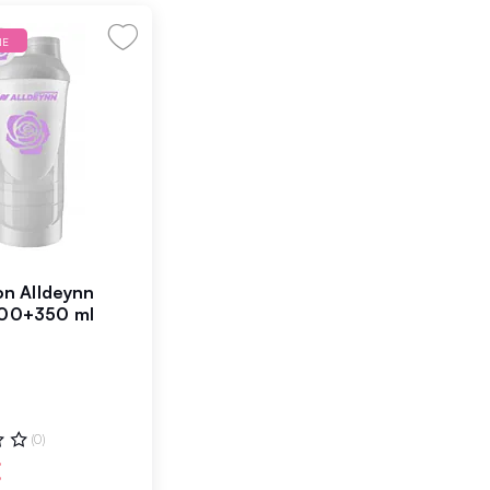
NE
ion Alldeynn
600+350 ml
:
(0)
€