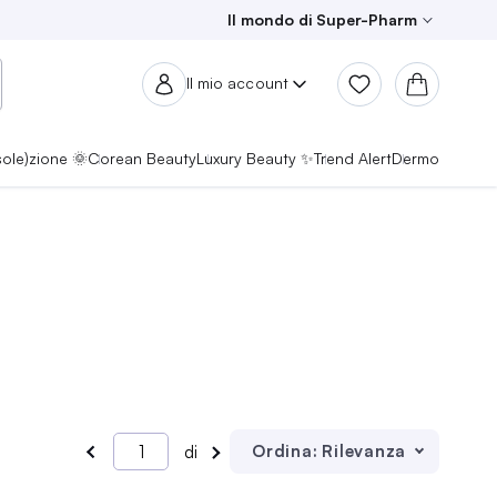
Il mondo di Super-Pharm
Il mio account
sole)zione 🌞
Corean Beauty
Luxury Beauty ✨
Trend Alert
Dermo
Ordina:
Rilevanza
di