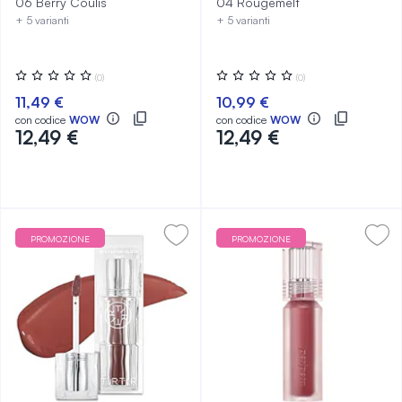
06 Berry Coulis
04 Rougemelt
+ 5 varianti
+ 5 varianti
Valutazione:
Valutazione:
(0)
(0)
0%
0%
11,49 €
10,99 €
con codice
WOW
con codice
WOW
12,49 €
12,49 €
PROMOZIONE
PROMOZIONE