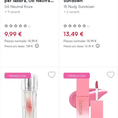
per labbra, 06 Neutral
Sundown
Rose
06 Neutral Rose
15 Nudy Sundown
+ 9 varianti
+ 2 varianti
Valutazione:
Valutazione:
(0)
(0)
0%
0%
9,99 €
13,49 €
Prezzo normale:
14,99 €
Prezzo normale:
14,99 €
Prezzo più basso:
7,89 €
Prezzo più basso:
10,49 €
PROMOZIONE
PROMOZIONE