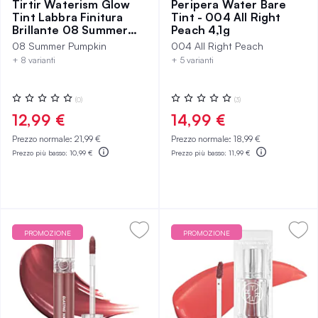
Tirtir Waterism Glow
Peripera Water Bare
Tint Labbra Finitura
Tint - 004 All Right
Brillante 08 Summer
Peach 4,1g
Pumpkin
08 Summer Pumpkin
004 All Right Peach
+ 8 varianti
+ 5 varianti
Valutazione:
Valutazione:
(0)
(3)
0%
0%
12,99 €
14,99 €
Prezzo normale:
21,99 €
Prezzo normale:
18,99 €
Prezzo più basso:
10,99 €
Prezzo più basso:
11,99 €
PROMOZIONE
PROMOZIONE