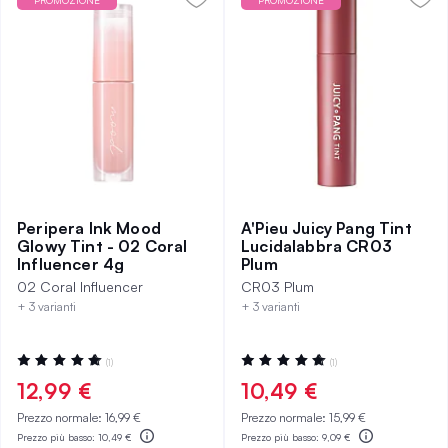
PROMOZIONE
PROMOZIONE
Peripera Ink Mood
A'Pieu Juicy Pang Tint
Glowy Tint - 02 Coral
Lucidalabbra CR03
Influencer 4g
Plum
02 Coral Influencer
CR03 Plum
+ 3 varianti
+ 3 varianti
Valutazione:
Valutazione:
(1)
(1)
100%
100%
12,99 €
10,49 €
Prezzo normale:
16,99 €
Prezzo normale:
15,99 €
Prezzo più basso:
10,49 €
Prezzo più basso:
9,09 €