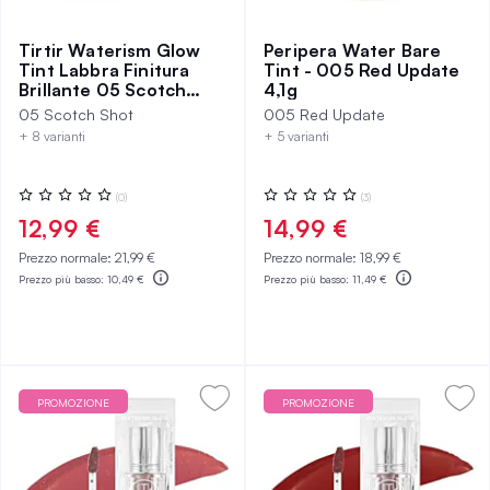
Tirtir Waterism Glow
Peripera Water Bare
Tint Labbra Finitura
Tint - 005 Red Update
Brillante 05 Scotch
4,1g
Shot
05 Scotch Shot
005 Red Update
+ 8 varianti
+ 5 varianti
Valutazione:
Valutazione:
(0)
(3)
0%
0%
12,99 €
14,99 €
Prezzo normale:
21,99 €
Prezzo normale:
18,99 €
Prezzo più basso:
10,49 €
Prezzo più basso:
11,49 €
PROMOZIONE
PROMOZIONE