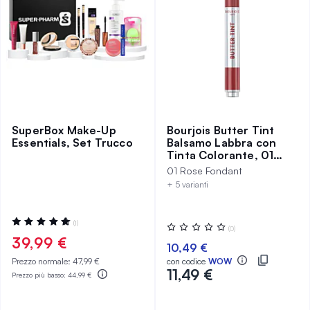
SuperBox Make-Up
Bourjois Butter Tint
Essentials, Set Trucco
Balsamo Labbra con
Tinta Colorante, 01
Rose Fondant
01 Rose Fondant
+ 5 varianti
Valutazione:
(1)
Valutazione:
(0)
100%
0%
39,99 €
10,49 €
Prezzo normale:
47,99 €
con codice
WOW
11,49 €
Prezzo più basso:
44,99 €