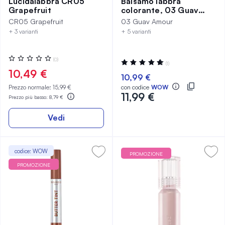
Lucidalabbra CR05
Balsamo labbra
Grapefruit
colorante, 03 Guav
Amour
CR05 Grapefruit
03 Guav Amour
+ 3 varianti
+ 5 varianti
Valutazione:
(0)
Valutazione:
(1)
0%
100%
10,49 €
10,99 €
Prezzo normale:
15,99 €
con codice
WOW
11,99 €
Prezzo più basso:
8,79 €
Vedi
codice: WOW
PROMOZIONE
PROMOZIONE