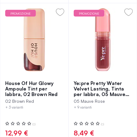
PROMOZIONE
PROMOZIONE
House Of Hur Glowy
Ye:pre Pretty Water
Ampoule Tint per
Velvet Lasting, Tinta
labbra, 02 Brown Red
per labbra, 05 Mauve
Rose
02 Brown Red
05 Mauve Rose
+ 3 varianti
+ 9 varianti
Valutazione:
Valutazione:
(0)
(0)
0%
0%
12,99 €
8,49 €