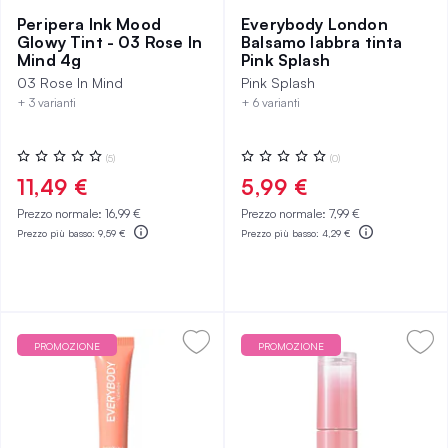
Peripera Ink Mood
Everybody London
Glowy Tint - 03 Rose In
Balsamo labbra tinta
Mind 4g
Pink Splash
03 Rose In Mind
Pink Splash
+ 3 varianti
+ 6 varianti
Valutazione:
Valutazione:
(5)
(0)
0%
0%
11,49 €
5,99 €
Prezzo normale:
16,99 €
Prezzo normale:
7,99 €
Prezzo più basso:
9,59 €
Prezzo più basso:
4,29 €
PROMOZIONE
PROMOZIONE