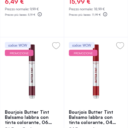
6,49 €
15,99 €
Prezzo normale:
9,99 €
Prezzo normale:
18,99 €
Prezzo più basso:
5,19 €
Prezzo più basso:
11,99 €
codice: WOW
codice: WOW
PROMOZIONE
PROMOZIONE
Bourjois Butter Tint
Bourjois Butter Tint
Balsamo labbra con
Balsamo labbra con
tinta colorante, 06
tinta colorante, 04
Berry Coulis
Rougemelt