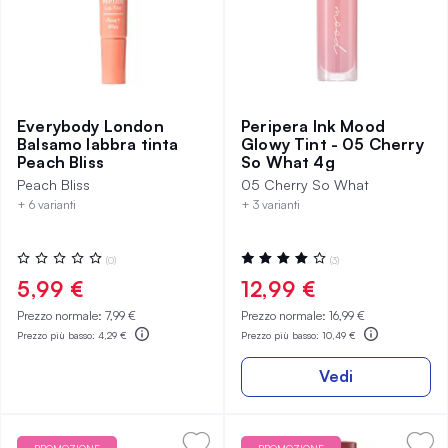
Everybody London
Peripera Ink Mood
Balsamo labbra tinta
Glowy Tint - 05 Cherry
Peach Bliss
So What 4g
Peach Bliss
05 Cherry So What
+ 6 varianti
+ 3 varianti
Valutazione:
Valutazione:
(0)
(3)
0%
80%
5,99 €
12,99 €
Prezzo normale:
7,99 €
Prezzo normale:
16,99 €
Prezzo più basso:
4,29 €
Prezzo più basso:
10,49 €
Vedi