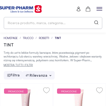
Ri
pr
ma
ca
HOMEPAGE
TRUCCO
ROSSETTI
TINT
TINT
Tinty do ust to lekkie formuły barwiące, które pozostawiają pigment po
wchłonięciu lub starciu warstwy wierzchniej. Wodne, żelowe i olejkowe warianty
różnią się intensywnością, połyskiem oraz komfortem. W Super-Pharm
znajdziesz kosmetyki do makijażu różniące się stopniem krycia oraz efektem na
MOSTRA TUTTI I FILTRI
skórze, co ułatwia dobranie odpowiedniego wariantu.
Filtra
Rilevanza
PROMOZIONE
PROMOZIONE