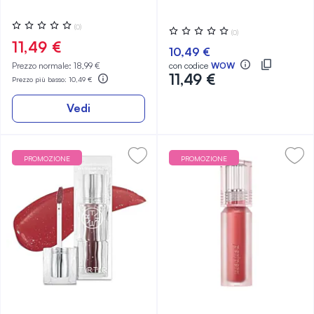
Valutazione:
(0)
Valutazione:
(0)
0%
0%
11,49 €
10,49 €
Prezzo normale:
18,99 €
con codice
WOW
11,49 €
Prezzo più basso:
10,49 €
Vedi
PROMOZIONE
PROMOZIONE