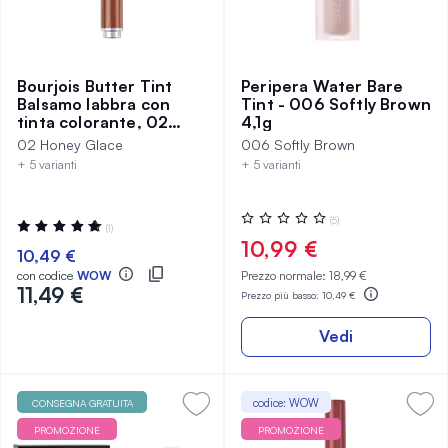
Bourjois Butter Tint
Peripera Water Bare
Balsamo labbra con
Tint - 006 Softly Brown
tinta colorante, 02
4,1g
Honey Glace
02 Honey Glace
006 Softly Brown
+ 5 varianti
+ 5 varianti
Valutazione:
(5)
Valutazione:
(1)
0%
100%
10,99 €
10,49 €
con codice
WOW
Prezzo normale:
18,99 €
11,49 €
Prezzo più basso:
10,49 €
Vedi
codice: WOW
CONSEGNA GRATUITA
PROMOZIONE
PROMOZIONE