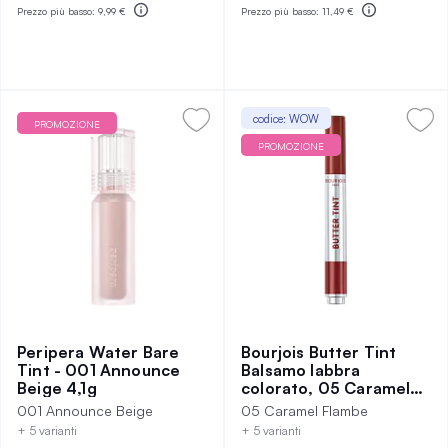
Prezzo più basso:
9,99 €
Prezzo più basso:
11,49 €
codice: WOW
PROMOZIONE
PROMOZIONE
Peripera Water Bare
Bourjois Butter Tint
Tint - 001 Announce
Balsamo labbra
Beige 4,1g
colorato, 05 Caramel
Flambe
001 Announce Beige
05 Caramel Flambe
+ 5 varianti
+ 5 varianti