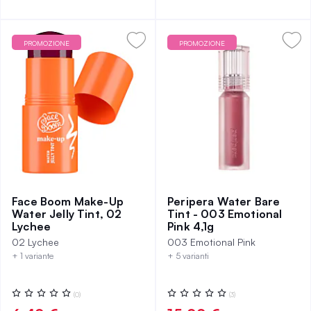
PROMOZIONE
PROMOZIONE
Face Boom Make-Up
Peripera Water Bare
Water Jelly Tint, 02
Tint - 003 Emotional
Lychee
Pink 4,1g
02 Lychee
003 Emotional Pink
+ 1 variante
+ 5 varianti
Valutazione:
Valutazione:
(0)
(3)
0%
0%