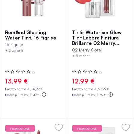
Rom&nd Glasting
Tirtir Waterism Glow
Water Tint, 16 Figrise
Tint Labbra Finitura
Brillante 02 Merry
16 Figrise
Coral
02 Merry Coral
+ 2 varianti
+ 8 varianti
Valutazione:
Valutazione:
(0)
(0)
0%
0%
13,99 €
12,99 €
Prezzo normale:
14,99 €
Prezzo normale:
21,99 €
Prezzo più basso:
10,49 €
Prezzo più basso:
10,99 €
PROMOZIONE
PROMOZIONE