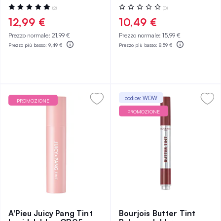
Valutazione:
Valutazione:
(2)
(0)
100%
0%
12,99 €
10,49 €
Prezzo normale:
21,99 €
Prezzo normale:
15,99 €
Prezzo più basso:
9,49 €
Prezzo più basso:
8,59 €
codice: WOW
PROMOZIONE
PROMOZIONE
A'Pieu Juicy Pang Tint
Bourjois Butter Tint