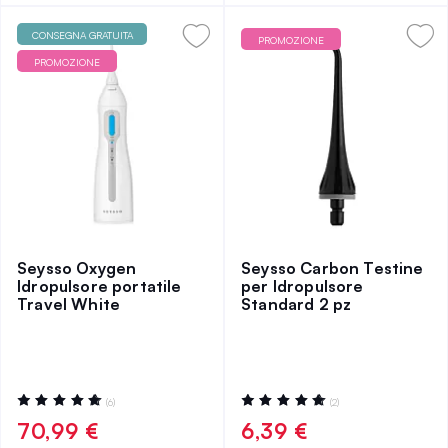
CONSEGNA GRATUITA
PROMOZIONE
PROMOZIONE
Seysso Oxygen
Seysso Carbon Testine
Idropulsore portatile
per Idropulsore
Travel White
Standard 2 pz
Valutazione:
Valutazione:
(6)
(2)
100%
100%
70,99 €
6,39 €