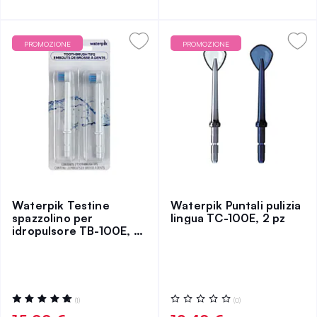
PROMOZIONE
PROMOZIONE
Waterpik Testine
Waterpik Puntali pulizia
spazzolino per
lingua TC-100E, 2 pz
idropulsore TB-100E, 2
pz
Valutazione:
Valutazione:
(1)
(0)
100%
0%