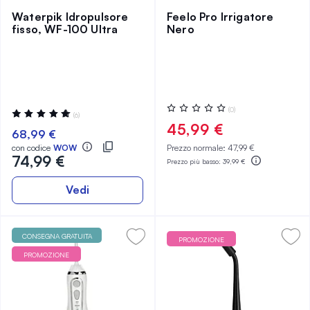
Waterpik Idropulsore
Feelo Pro Irrigatore
fisso, WF-100 Ultra
Nero
Valutazione:
(0)
Valutazione:
(6)
0%
99%
45,99 €
68,99 €
con codice
WOW
Prezzo normale:
47,99 €
74,99 €
Prezzo più basso:
39,99 €
Vedi
CONSEGNA GRATUITA
PROMOZIONE
PROMOZIONE