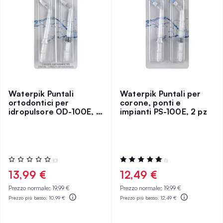
Waterpik Puntali
Waterpik Puntali per
ortodontici per
corone, ponti e
idropulsore OD-100E, 2
impianti PS-100E, 2 pz
pz
Valutazione:
Valutazione:
(0)
(1)
0%
100%
13,99 €
12,49 €
Prezzo normale:
19,99 €
Prezzo normale:
19,99 €
Prezzo più basso:
10,99 €
Prezzo più basso:
12,49 €