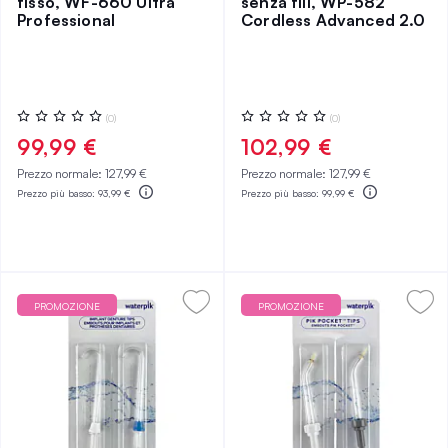
fisso, WF-660 Ultra
senza fili, WP-582
Professional
Cordless Advanced 2.0
Valutazione:
Valutazione:
(0)
(0)
0%
0%
99,99 €
102,99 €
Prezzo normale:
127,99 €
Prezzo normale:
127,99 €
Prezzo più basso:
93,99 €
Prezzo più basso:
99,99 €
PROMOZIONE
PROMOZIONE