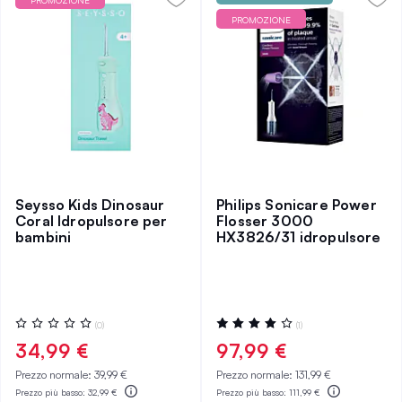
PROMOZIONE
PROMOZIONE
Seysso Kids Dinosaur
Philips Sonicare Power
Coral Idropulsore per
Flosser 3000
bambini
HX3826/31 idropulsore
Valutazione:
Valutazione:
(0)
(1)
0%
80%
34,99 €
97,99 €
Prezzo normale:
39,99 €
Prezzo normale:
131,99 €
Prezzo più basso:
32,99 €
Prezzo più basso:
111,99 €