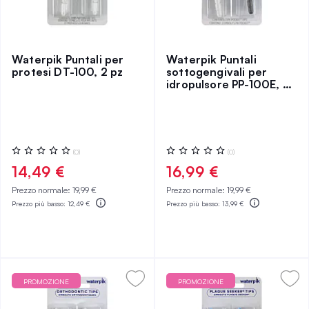
Waterpik Puntali per
Waterpik Puntali
protesi DT-100, 2 pz
sottogengivali per
idropulsore PP-100E, 2
pz
Valutazione:
Valutazione:
(0)
(0)
0%
0%
14,49 €
16,99 €
Prezzo normale:
19,99 €
Prezzo normale:
19,99 €
Prezzo più basso:
12,49 €
Prezzo più basso:
13,99 €
PROMOZIONE
PROMOZIONE