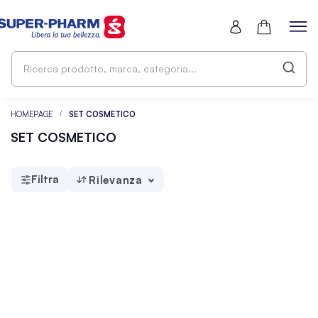
Ri
pr
ma
ca
HOMEPAGE
SET COSMETICO
SET COSMETICO
Filtra
Rilevanza