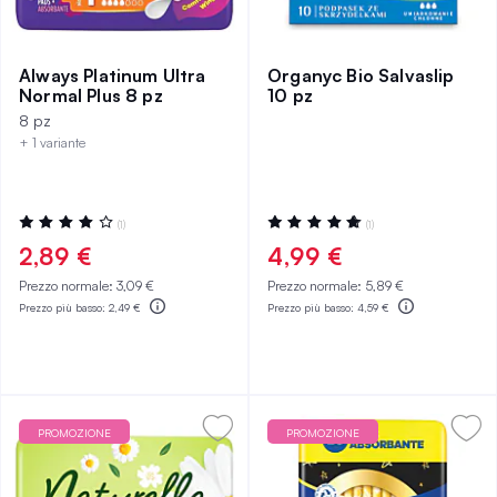
Always Platinum Ultra
Organyc Bio Salvaslip
Normal Plus 8 pz
10 pz
8 pz
+ 1 variante
Valutazione:
Valutazione:
(1)
(1)
80%
100%
2,89 €
4,99 €
Prezzo normale:
3,09 €
Prezzo normale:
5,89 €
Prezzo più basso:
2,49 €
Prezzo più basso:
4,59 €
PROMOZIONE
PROMOZIONE