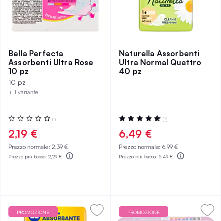
Bella Perfecta
Naturella Assorbenti
Assorbenti Ultra Rose
Ultra Normal Quattro
10 pz
40 pz
10 pz
+ 1 variante
Valutazione:
Valutazione:
(1)
(3)
0%
100%
2,19 €
6,49 €
Prezzo normale:
2,39 €
Prezzo normale:
6,99 €
Prezzo più basso:
2,29 €
Prezzo più basso:
5,49 €
PROMOZIONE
PROMOZIONE