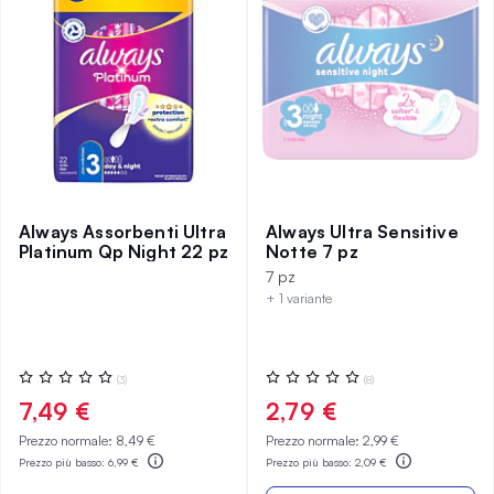
Always Assorbenti Ultra
Always Ultra Sensitive
Platinum Qp Night 22 pz
Notte 7 pz
7 pz
+ 1 variante
Valutazione:
Valutazione:
(3)
(8)
0%
0%
7,49 €
2,79 €
Prezzo normale:
8,49 €
Prezzo normale:
2,99 €
Prezzo più basso:
6,99 €
Prezzo più basso:
2,09 €