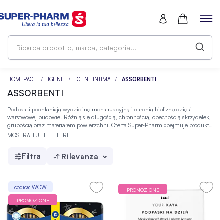
Ri
pr
ma
ca
HOMEPAGE
IGIENE
IGIENE INTIMA
ASSORBENTI
ASSORBENTI
Podpaski pochłaniają wydzielinę menstruacyjną i chronią bieliznę dzięki
warstwowej budowie. Różnią się długością, chłonnością, obecnością skrzydełek,
grubością oraz materiałem powierzchni. Oferta Super-Pharm obejmuje produkty
higieniczne o różnym przeznaczeniu, formie i sposobie użycia.
MOSTRA TUTTI I FILTRI
Filtra
Rilevanza
codice: WOW
PROMOZIONE
PROMOZIONE