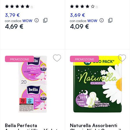
Valutazione:
Valutazione:
(1)
(1)
100%
80%
3,79 €
3,69 €
con codice
WOW
con codice
WOW
4,69 €
4,09 €
PROMOZIONE
PROMOZIONE
Bella Perfecta
Naturella Assorbenti