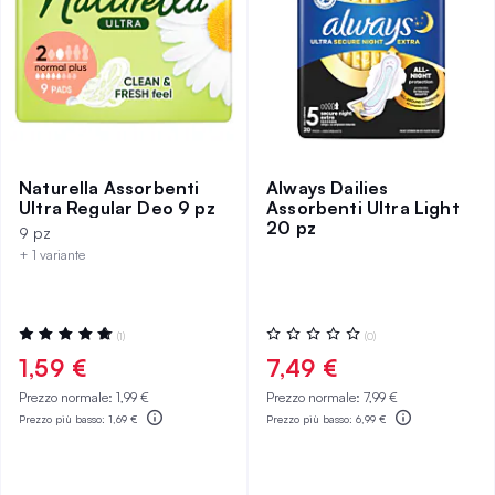
Naturella Assorbenti
Always Dailies
Ultra Regular Deo 9 pz
Assorbenti Ultra Light
20 pz
9 pz
+ 1 variante
Valutazione:
Valutazione:
(1)
(0)
100%
0%
1,59 €
7,49 €
Prezzo normale:
1,99 €
Prezzo normale:
7,99 €
Prezzo più basso:
1,69 €
Prezzo più basso:
6,99 €