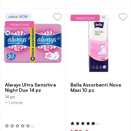
codice: WOW
PROMOZIONE
PROMOZIONE
Always Ultra Sensitive
Bella Assorbenti Nova
Night Duo 14 pz
Maxi 10 pz
14 pz
+ 1 variante
Valutazione:
(1)
Valutazione:
(0)
100%