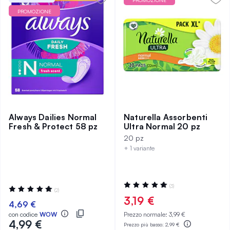
PROMOZIONE
PROMOZIONE
Always Dailies Normal
Naturella Assorbenti
Fresh & Protect 58 pz
Ultra Normal 20 pz
20 pz
+ 1 variante
Valutazione:
(3)
Valutazione:
(2)
100%
100%
3,19 €
4,69 €
con codice
WOW
Prezzo normale:
3,99 €
4,99 €
Prezzo più basso:
2,99 €