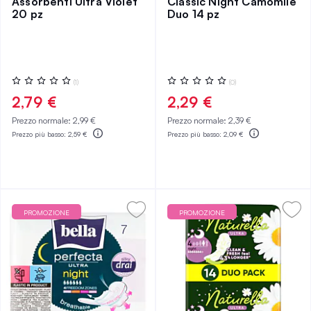
Assorbenti Ultra Violet
Classic Night Camomile
20 pz
Duo 14 pz
Valutazione:
Valutazione:
(1)
(0)
0%
0%
2,79 €
2,29 €
Prezzo normale:
2,99 €
Prezzo normale:
2,39 €
Prezzo più basso:
2,59 €
Prezzo più basso:
2,09 €
PROMOZIONE
PROMOZIONE