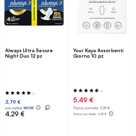
Always Ultra Secure
Your Kaya Assorbenti
Night Duo 12 pz
Giorno 10 pz
Valutazione:
(8)
Valutazione:
(5)
94%
100%
5,49 €
3,79 €
con codice
WOW
Prezzo normale:
5,99 €
4,29 €
Prezzo più basso:
4,39 €