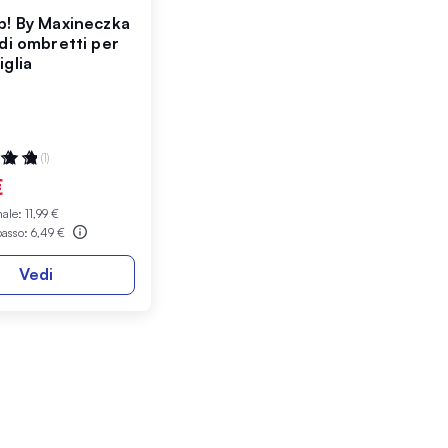
p! By Maxineczka
 di ombretti per
iglia
ne:
(1)
€
male:
11,99 €
basso:
6,49 €
Vedi