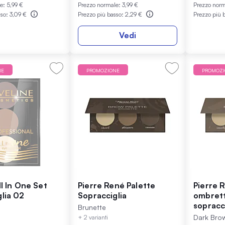
le:
5,99 €
Prezzo normale:
3,99 €
Prezzo nor
sso:
3,09 €
Prezzo più basso:
2,29 €
Prezzo più 
Vedi
NE
PROMOZIONE
PROMOZ
ll In One Set
Pierre René Palette
Pierre 
lia 02
Sopracciglia
ombrett
sopracc
Brunette
Dark Bro
+ 2 varianti