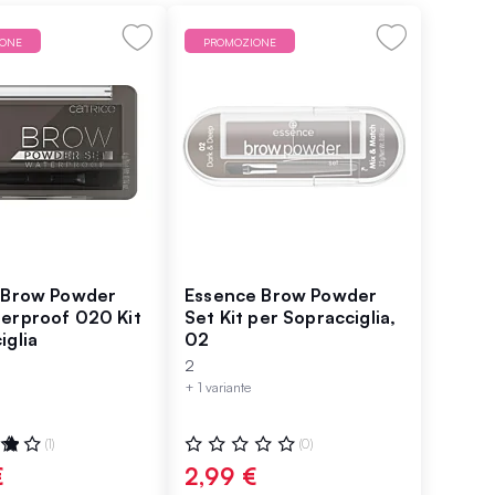
IONE
PROMOZIONE
 Brow Powder
Essence Brow Powder
erproof 020 Kit
Set Kit per Sopracciglia,
iglia
02
2
+ 1 variante
ne:
Valutazione:
(1)
(0)
0%
€
2,99 €