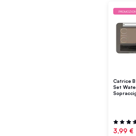
PROMOZIO
Catrice 
Set Wate
Sopraccig
Valutazione
100%
3,99 €