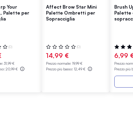
rp Your
Affect Brow Star Mini
Brush U
 Palette per
Palette Ombretti per
Palette
lia
Sopracciglia
sopracc
:
Valutazione:
Valutazio
(0)
(0)
0%
100%
€
14,99 €
6,99 
le:
31,99 €
Prezzo normale:
19,99 €
Prezzo nor
sso:
20,99 €
Prezzo più basso:
12,49 €
Prezzo più 