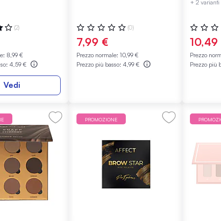
+ 2 varianti
:
Valutazione:
Valutazio
(2)
(0)
0%
0%
7,99 €
10,49
le:
8,99 €
Prezzo normale:
10,99 €
Prezzo nor
sso:
4,59 €
Prezzo più basso:
4,99 €
Prezzo più 
Vedi
NE
PROMOZIONE
PROMOZ