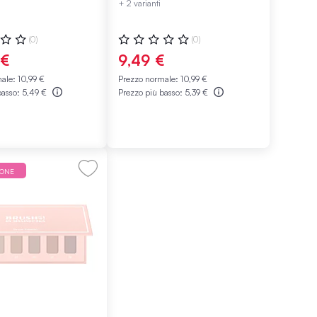
+ 2 varianti
ne:
Valutazione:
(0)
(0)
0%
 €
9,49 €
male:
10,99 €
Prezzo normale:
10,99 €
basso:
5,49 €
Prezzo più basso:
5,39 €
IONE