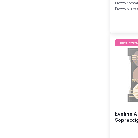
Prezzo norma
Prezzo più ba
PROMOZIO
Eveline A
Sopraccig