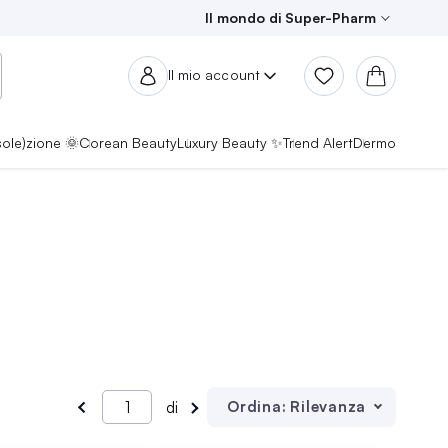
Il mondo di Super-Pharm
Il mio account
sole)zione 🌞
Corean Beauty
Luxury Beauty ✨
Trend Alert
Dermo
Ordina:
Rilevanza
di