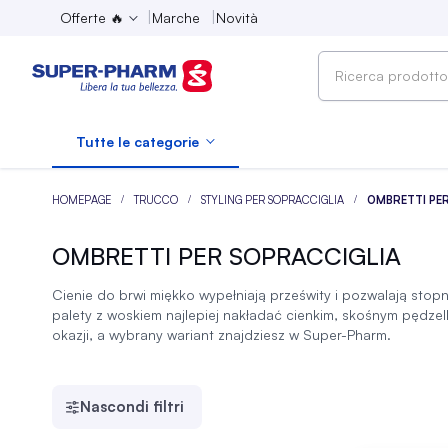
Offerte 🔥
Marche
Novità
Ricerca
prodotto,
marca,
Tutte le categorie
categoria...
HOMEPAGE
TRUCCO
STYLING PER SOPRACCIGLIA
OMBRETTI PE
OMBRETTI PER SOPRACCIGLIA
Cienie do brwi miękko wypełniają prześwity i pozwalają sto
palety z woskiem najlepiej nakładać cienkim, skośnym pędzel
okazji, a wybrany wariant znajdziesz w Super-Pharm.
Nascondi filtri