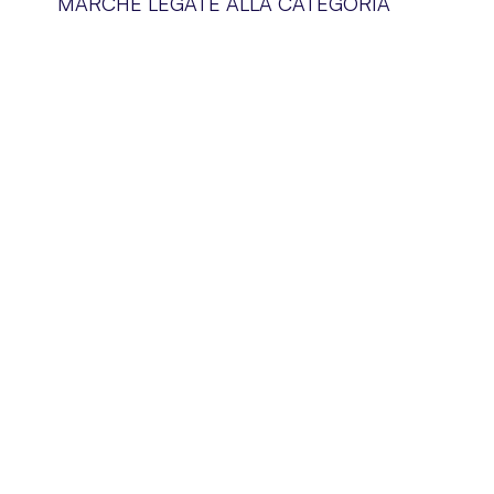
MARCHE LEGATE ALLA CATEGORIA
Blog
Chi siamo
Pagamenti
Consegne
Regolamento del negozio
Informativa su
Contatto
Informazioni re
di recesso
FAQ
Resi e reclam
Elenco dei cookie
Preferenze d