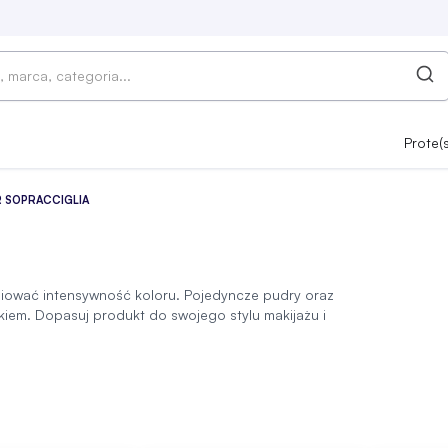
Prote(
R SOPRACCIGLIA
pniować intensywność koloru. Pojedyncze pudry oraz
kiem. Dopasuj produkt do swojego stylu makijażu i