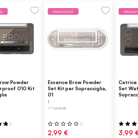
NE
PROMOZIONE
PROMOZ
Brow Powder
Essence Brow Powder
Catrice
rproof 010 Kit
Set Kit per Sopracciglia,
Set Wat
lia
01
Sopracc
1
+ 1 variante
:
Valutazione:
Valutazio
(1)
(2)
0%
80%
2,99 €
3,99 