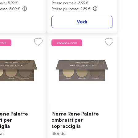
male:
5,99 €
Prezzo normale:
3,99 €
basso:
3,09 €
Prezzo più basso:
2,39 €
Vedi
IONE
PROMOZIONE
Rene Palette
Pierre Rene Palette
i per
ombretti per
iglia
sopracciglia
wn
Blonde