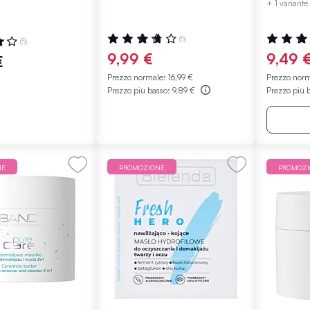
+ 1 variante
Valutazione:
Valutazio
:
(6)
(5)
77%
92%
9,99 €
9,49 
€
Prezzo normale:
16,99 €
Prezzo nor
Prezzo più basso:
9,89 €
Prezzo più 
NE
PROMOZIONE
PROMOZ