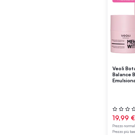
Veoli Bot
Balance 
Emulsion
Seborego
Rimuover
Valutazione
0%
19,99 
Prezzo norma
Prezzo più ba