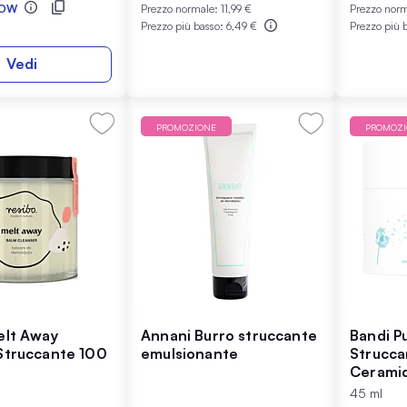
OW
Prezzo normale:
11,99 €
Prezzo nor
Prezzo più basso:
6,49 €
Prezzo più 
Vedi
PROMOZIONE
PROMOZ
elt Away
Annani Burro struccante
Bandi P
Struccante 100
emulsionante
Strucca
Ceramid
45 ml