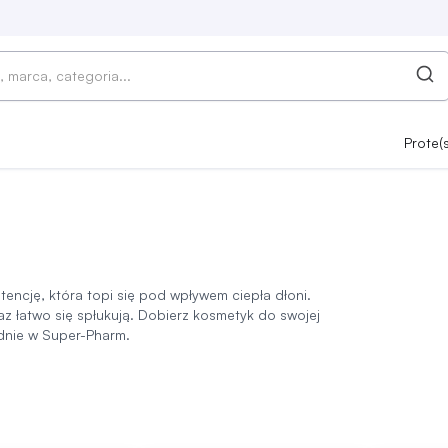
Prote(
tencję, która topi się pod wpływem ciepła dłoni.
az łatwo się spłukują. Dobierz kosmetyk do swojej
dnie w Super-Pharm.