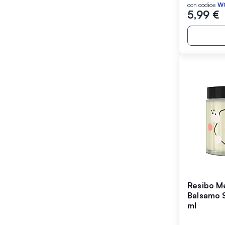
con codice
W
5,99 €
Resibo M
Balsamo 
ml