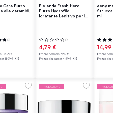
e Care Burro
Bielenda Fresh Hero
eeny m
e alle ceramidi,
Burro Hydrofilo
Strucca
Idratante Lenitivo per la
ml
Pulizia e lo Struccaggio
40 g
:
Valutazione:
Valutazio
(2)
(0)
0%
100%
€
4,79 €
14,99
le:
15,99 €
Prezzo normale:
9,99 €
Prezzo nor
sso:
11,99 €
Prezzo più basso:
4,69 €
Prezzo più 
NE
PROMOZIONE
PROMOZ