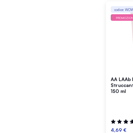
codice: WO
PROMOZIO
AA LAAb 
Struccan
150 ml
Valutazione
95%
4,69 €