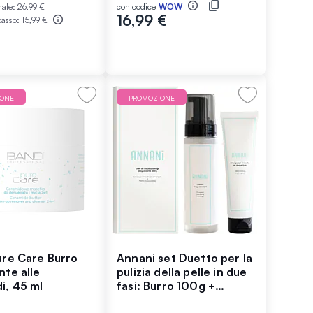
male:
26,99 €
con codice
WOW
16,99 €
basso:
15,99 €
IONE
PROMOZIONE
ure Care Burro
Annani set Duetto per la
nte alle
pulizia della pelle in due
i, 45 ml
fasi: Burro 100g +
Schiuma detergente