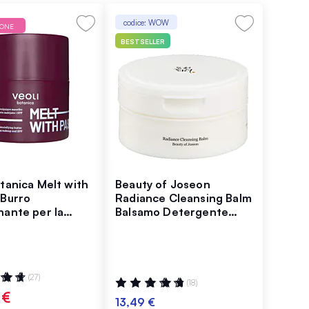
codice: WOW
IONE
BESTSELLER
otanica Melt with
Beauty of Joseon
 Burro
Radiance Cleansing Balm
nante per la
Balsamo Detergente
ne del Trucco 40
100 ml
ne:
(27)
Valutazione:
(18)
98%
 €
13,49 €