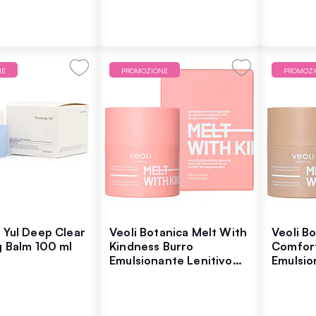
NE
PROMOZIONE
PROMOZ
 Yul Deep Clear
Veoli Botanica Melt With
Veoli B
g Balm 100 ml
Kindness Burro
Comfort
Emulsionante Lenitivo
Emulsio
per Rimuovere Trucco e
per Str
SPF