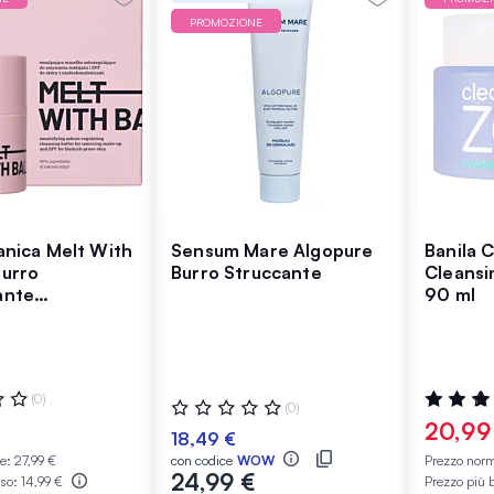
PROMOZIONE
anica Melt With
Sensum Mare Algopure
Banila C
Burro
Burro Struccante
Cleansi
ante
90 ml
latore per
e Trucco e SPF
:
Valutazio
(0)
Valutazione:
(0)
100%
0%
€
20,99
18,49 €
le:
27,99 €
con codice
WOW
Prezzo nor
24,99 €
sso:
14,99 €
Prezzo più 