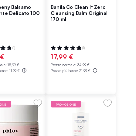
eeny Balsamo
Banila Co Clean It Zero
nte Delicato 100
Cleansing Balm Original
170 ml
ne:
Valutazione:
(1)
(1)
100%
 €
17,99 €
male:
18,99 €
Prezzo normale:
34,99 €
basso:
11,99 €
Prezzo più basso:
21,99 €
IONE
PROMOZIONE