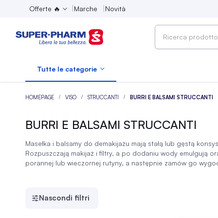
Offerte 🔥
Marche
Novità
Ricerca
prodotto,
marca,
Tutte le categorie
categoria...
HOMEPAGE
VISO
STRUCCANTI
BURRI E BALSAMI STRUCCANTI
BURRI E BALSAMI STRUCCANTI
Masełka i balsamy do demakijażu mają stałą lub gęstą konsys
Rozpuszczają makijaż i filtry, a po dodaniu wody emulgują or
porannej lub wieczornej rutyny, a następnie zamów go wygo
Nascondi filtri