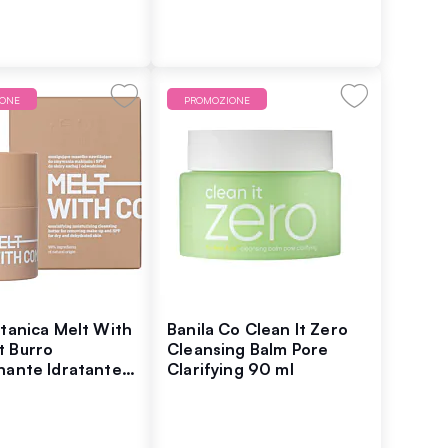
IONE
PROMOZIONE
otanica Melt With
Banila Co Clean It Zero
 Burro
Cleansing Balm Pore
nante Idratante
Clarifying 90 ml
uccare e SPF