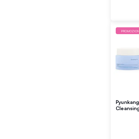
PROMOZIO
Pyunkang
Cleansin