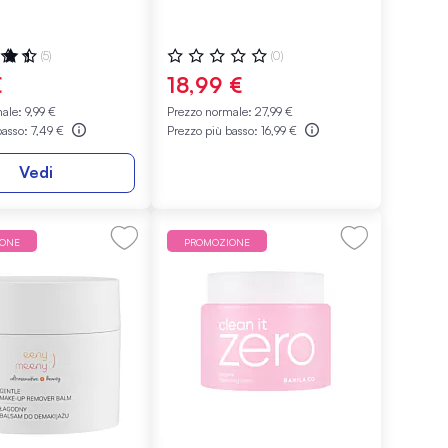
200ml
ne:
Valutazione:
(5)
(0)
0%
€
18,99 €
male:
9,99 €
Prezzo normale:
27,99 €
basso:
7,49 €
Prezzo più basso:
16,99 €
Vedi
IONE
PROMOZIONE