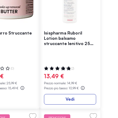
urro Struccante
Isispharma Ruboril
Lotion balsamo
struccante lenitivo 250
ml
ne:
Valutazione:
(0)
(2)
100%
 €
13,49 €
male:
25,99 €
Prezzo normale:
14,99 €
basso:
15,49 €
Prezzo più basso:
10,99 €
Vedi
IONE
PROMOZIONE