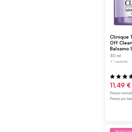
Clinique
Off Clea
Balsamo 
ml
30 ml
+ 1 variante
Valutazione
80%
11,49 €
Prezzo norma
Prezzo più ba
PROMOZIO