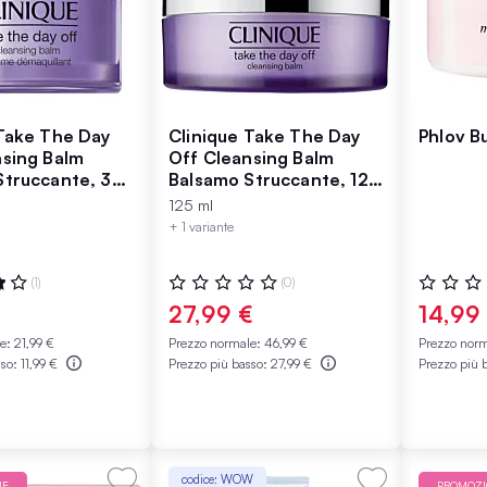
 Take The Day
Clinique Take The Day
Phlov B
nsing Balm
Off Cleansing Balm
Struccante, 30
Balsamo Struccante, 125
ml
125 ml
+ 1 variante
:
Valutazione:
Valutazio
(1)
(0)
0%
0%
27,99 €
14,99
le:
21,99 €
Prezzo normale:
46,99 €
Prezzo nor
sso:
11,99 €
Prezzo più basso:
27,99 €
Prezzo più 
codice: WOW
NE
PROMOZ