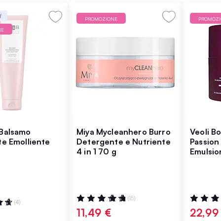
W
PROMOZIONE
PROMOZ
NE
Balsamo
Miya Mycleanhero Burro
Veoli B
te Emolliente
Detergente e Nutriente
Passion
4 in 1 70 g
Emulsio
Rimozio
g
Valutazione:
Valutazio
(15)
:
(4)
99%
96%
11,49 €
22,99