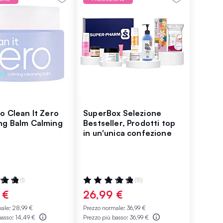
o Clean It Zero
SuperBox Selezione
ng Balm Calming
Bestseller, Prodotti top
in un'unica confezione
ne:
Valutazione:
(1)
(15)
100%
 €
26,99 €
male:
28,99 €
Prezzo normale:
36,99 €
basso:
14,49 €
Prezzo più basso:
36,99 €