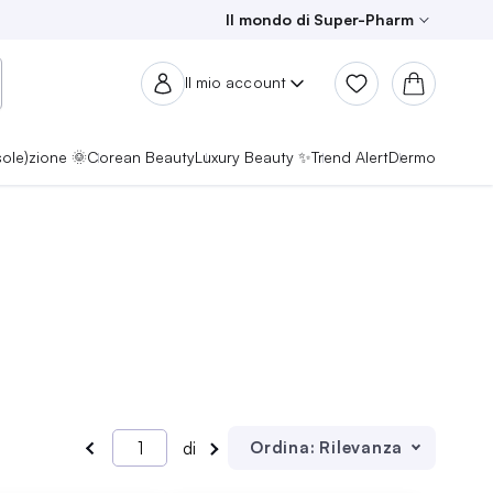
Il mondo di Super-Pharm
Il mio account
sole)zione 🌞
Corean Beauty
Luxury Beauty ✨
Trend Alert
Dermo
Ordina:
Rilevanza
di