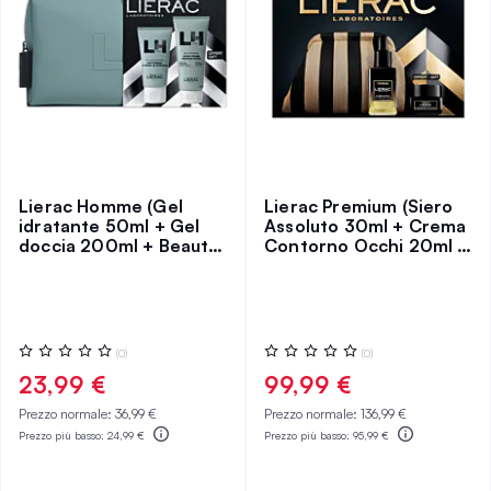
Lierac Homme (Gel
Lierac Premium (Siero
idratante 50ml + Gel
Assoluto 30ml + Crema
doccia 200ml + Beauty
Contorno Occhi 20ml +
case)
Pochette)
Valutazione:
Valutazione:
(0)
(0)
0%
0%
23,99 €
99,99 €
Prezzo normale:
36,99 €
Prezzo normale:
136,99 €
Prezzo più basso:
24,99 €
Prezzo più basso:
95,99 €