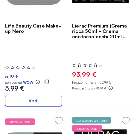
Life Beauty Case Make-
Lierac Premium (Crema
up Nero
ricca 50ml + Crema
contorno occhi 20ml +
Pochette)
Valutazione:
(0)
Valutazione:
(0)
0%
0%
93,99 €
5,19 €
con codice
WOW
Prezzo normale:
127,99 €
5,99 €
Prezzo più basso:
89,99 €
Vedi
CONSEGNA GRATUITA
PROMOZIONE
PROMOZIONE