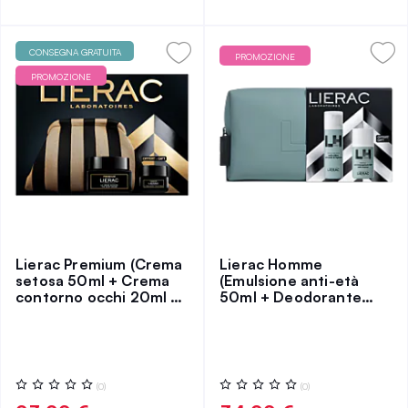
CONSEGNA GRATUITA
PROMOZIONE
PROMOZIONE
Lierac Premium (Crema
Lierac Homme
setosa 50ml + Crema
(Emulsione anti-età
contorno occhi 20ml +
50ml + Deodorante
Pochette)
50ml + Beauty case)
Valutazione:
Valutazione:
(0)
(0)
0%
0%