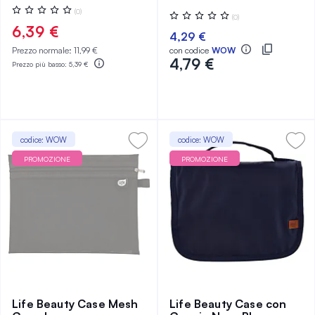
Valutazione:
(0)
Valutazione:
(0)
0%
0%
6,39 €
4,29 €
Prezzo normale:
11,99 €
con codice
WOW
4,79 €
Prezzo più basso:
5,39 €
codice: WOW
codice: WOW
PROMOZIONE
PROMOZIONE
Life Beauty Case Mesh
Life Beauty Case con