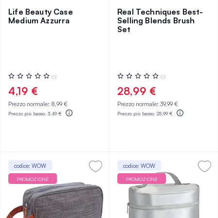
Life Beauty Case
Real Techniques Best-
Medium Azzurra
Selling Blends Brush
Set
Valutazione:
Valutazione:
(0)
(0)
0%
0%
4,19 €
28,99 €
Prezzo normale:
8,99 €
Prezzo normale:
39,99 €
Prezzo più basso:
3,49 €
Prezzo più basso:
25,99 €
codice: WOW
codice: WOW
PROMOZIONE
PROMOZIONE