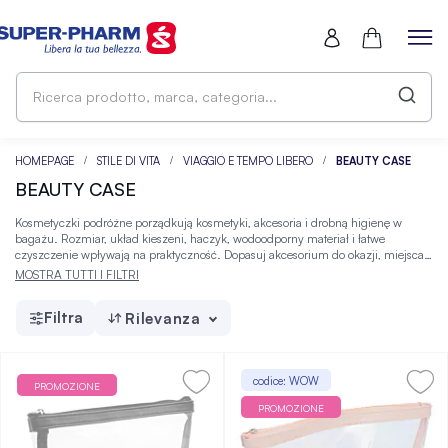
Ri
pr
ma
ca
HOMEPAGE
STILE DI VITA
VIAGGIO E TEMPO LIBERO
BEAUTY CASE
BEAUTY CASE
Kosmetyczki podróżne porządkują kosmetyki, akcesoria i drobną higienę w
bagażu. Rozmiar, układ kieszeni, haczyk, wodoodporny materiał i łatwe
czyszczenie wpływają na praktyczność. Dopasuj akcesorium do okazji, miejsca i
częstotliwości używania, a wybrany wariant znajdziesz w Super-Pharm.
MOSTRA TUTTI I FILTRI
Filtra
Rilevanza
codice: WOW
PROMOZIONE
PROMOZIONE