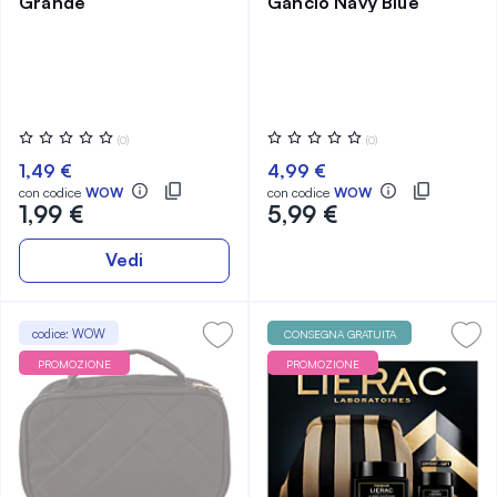
Grande
Gancio Navy Blue
Valutazione:
Valutazione:
(0)
(0)
0%
0%
1,49 €
4,99 €
con codice
WOW
con codice
WOW
1,99 €
5,99 €
Vedi
codice: WOW
CONSEGNA GRATUITA
PROMOZIONE
PROMOZIONE