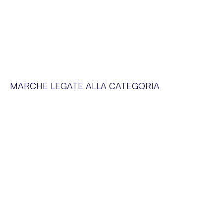
MARCHE LEGATE ALLA CATEGORIA
SERVIZIO CLIENTI
Siamo a vostra disposizione dal lunedì al venerdì dalle 09:00 alle 19:00
SUPER-PHARM POLAND SP. Z O.O. via Domaniewska 48,
02-672 Varsavia, Polonia. NIP (IVA).: PL5252175977