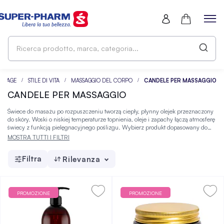
Ri
pr
ma
ca
EPAGE
STILE DI VITA
MASSAGGIO DEL CORPO
CANDELE PER MASSAGGIO
CANDELE PER MASSAGGIO
Świece do masażu po rozpuszczeniu tworzą ciepły, płynny olejek przeznaczony
do skóry. Woski o niskiej temperaturze topnienia, oleje i zapachy łączą atmosferę
świecy z funkcją pielęgnacyjnego poślizgu. Wybierz produkt dopasowany do
stylu życia i osobistych preferencji, a następnie zamów go online w Super-
MOSTRA TUTTI I FILTRI
Pharm.
Filtra
Rilevanza
PROMOZIONE
PROMOZIONE