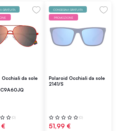
 GRATUITA
CONSEGNA GRATUITA
IONE
PROMOZIONE
 Occhiali da sole
Polaroid Occhiali da sole
2141/S
8C9A60JQ
ne:
Valutazione:
(0)
(0)
0%
 €
51,99 €