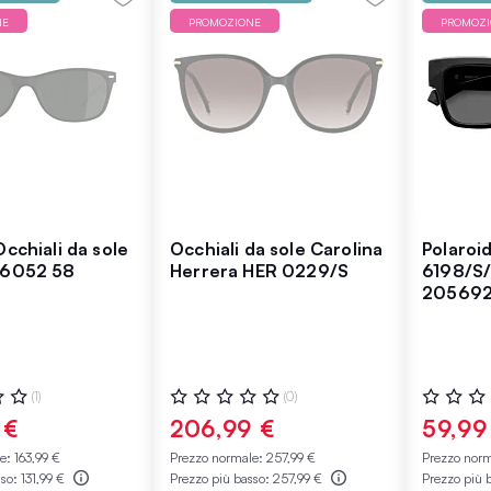
NE
PROMOZIONE
PROMOZ
cchiali da sole
Occhiali da sole Carolina
Polaroid
 6052 58
Herrera HER 0229/S
6198/S
20569
:
Valutazione:
Valutazio
(1)
(0)
0%
0%
 €
206,99 €
59,99
le:
163,99 €
Prezzo normale:
257,99 €
Prezzo nor
sso:
131,99 €
Prezzo più basso:
257,99 €
Prezzo più 