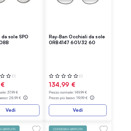
i da sole SPO
Ray-Ban Occhiali da sole
08B
0RB4147 601/32 60
ne:
Valutazione:
(0)
(0)
0%
 €
134,99 €
male:
37,99 €
Prezzo normale:
149,99 €
basso:
28,99 €
Prezzo più basso:
119,99 €
Vedi
Vedi
 GRATUITA
CONSEGNA GRATUITA