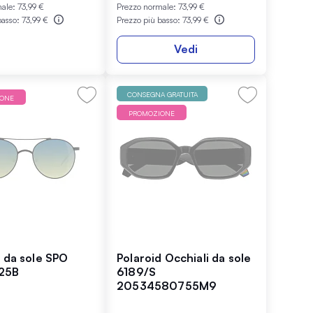
male:
73,99 €
Prezzo normale:
73,99 €
basso:
73,99 €
Prezzo più basso:
73,99 €
Vedi
CONSEGNA GRATUITA
IONE
PROMOZIONE
i da sole SPO
Polaroid Occhiali da sole
25B
6189/S
20534580755M9