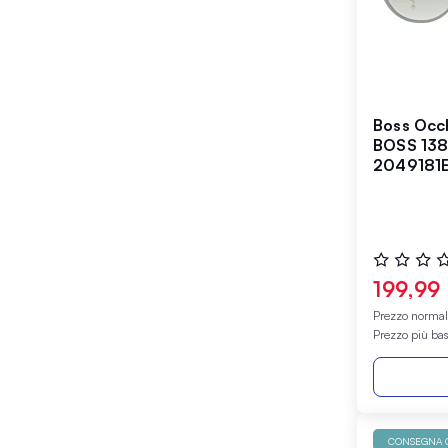
Boss Occh
BOSS 13
2049181
Valutazione
0%
199,99
Prezzo norma
Prezzo più ba
CONSEGNA G