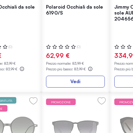
Occhiali da sole
Polaroid Occhiali da sole
Jimmy C
6190/S
sole AU
20465
:
Valutazione:
Valutazio
(0)
(0)
0%
0%
€
62,99 €
334,9
le:
83,99 €
Prezzo normale:
83,99 €
Prezzo nor
sso:
83,99 €
Prezzo più basso:
83,99 €
Prezzo più 
Vedi
RATUITA
PROMOZIONE
PROMOZ
NE