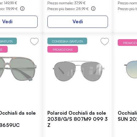
le:
149,99 €
Prezzo normale:
37,99 €
Prezzo nor
sso:
119,99 €
Prezzo più basso:
28,99 €
Prezzo più 
Vedi
Vedi
RATUITA
CONSEGNA GRATUITA
PROMOZ
NE
PROMOZIONE
Occhiali da sole
Polaroid Occhiali da sole
Occhial
2038/G/S 807M9 099 3
SUN 20
8659UC
Z