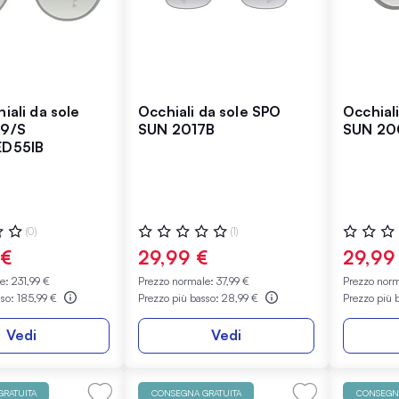
iali da sole
Occhiali da sole SPO
Occhial
89/S
SUN 2017B
SUN 20
ED55IB
:
Valutazione:
Valutazio
(0)
(1)
0%
0%
 €
29,99 €
29,99
le:
231,99 €
Prezzo normale:
37,99 €
Prezzo nor
sso:
185,99 €
Prezzo più basso:
28,99 €
Prezzo più 
Vedi
Vedi
RATUITA
CONSEGNA GRATUITA
CONSEGNA