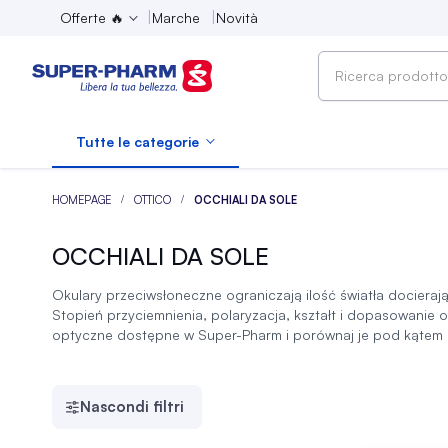
Offerte 🔥
Marche
Novità
Ricerca
prodotto,
marca,
Tutte le categorie
categoria...
HOMEPAGE
OTTICO
OCCHIALI DA SOLE
OCCHIALI DA SOLE
Okulary przeciwsłoneczne ograniczają ilość światła docieraj
Stopień przyciemnienia, polaryzacja, kształt i dopasowani
optyczne dostępne w Super-Pharm i porównaj je pod kątem ma
Nascondi filtri