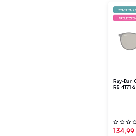
CONSEGNA G
PROMOZIO
Ray-Ban O
RB 4171 
Valutazione
0%
134,99