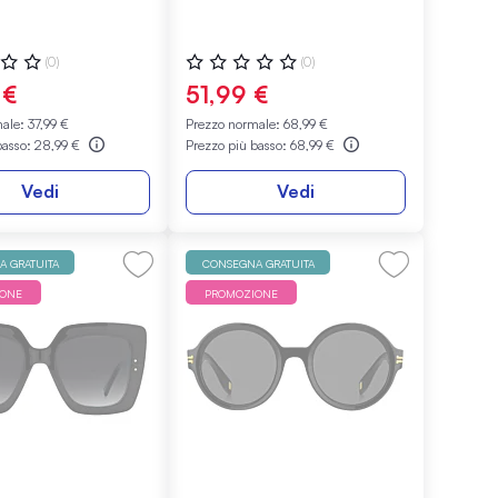
ne:
Valutazione:
(0)
(0)
0%
 €
51,99 €
male:
37,99 €
Prezzo normale:
68,99 €
basso:
28,99 €
Prezzo più basso:
68,99 €
Vedi
Vedi
 GRATUITA
CONSEGNA GRATUITA
IONE
PROMOZIONE