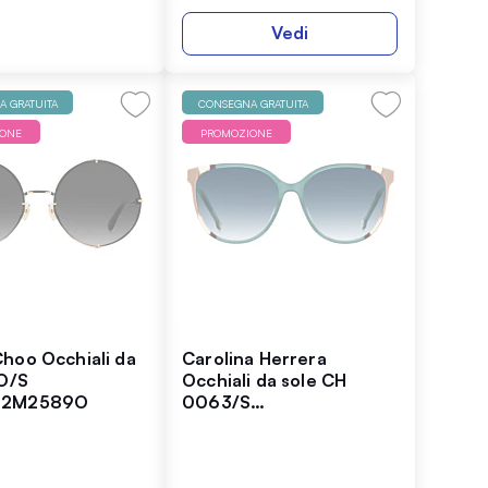
Vedi
 GRATUITA
CONSEGNA GRATUITA
IONE
PROMOZIONE
hoo Occhiali da
Carolina Herrera
LO/S
Occhiali da sole CH
62M2589O
0063/S
204999HBJ5808