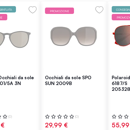
RATUITA
CONSEGNA
PROMOZIONE
NE
PROMOZ
cchiali da sole
Occhiali da sole SPO
Polaroid
601/5A 3N
SUN 2009B
6187/S
20532
:
Valutazione:
Valutazio
(0)
(0)
0%
0%
 €
29,99 €
55,99