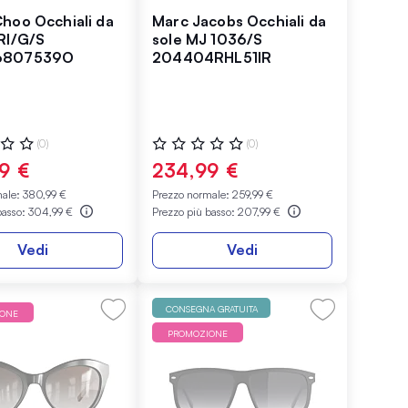
hoo Occhiali da
Marc Jacobs Occhiali da
RI/G/S
sole MJ 1036/S
6807539O
204404RHL51IR
ne:
Valutazione:
(0)
(0)
0%
9 €
234,99 €
male:
380,99 €
Prezzo normale:
259,99 €
basso:
304,99 €
Prezzo più basso:
207,99 €
Vedi
Vedi
CONSEGNA GRATUITA
IONE
PROMOZIONE