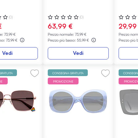
:
Valutazione:
Valutazio
(0)
(0)
0%
0%
€
63,99 €
29,99
le:
73,99 €
Prezzo normale:
73,99 €
Prezzo nor
sso:
73,99 €
Prezzo più basso:
55,99 €
Prezzo più 
Vedi
Vedi
RATUITA
CONSEGNA GRATUITA
CONSEGNA
NE
PROMOZIONE
PROMOZ