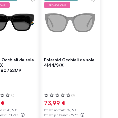
IONE
PROMOZIONE
 Occhiali da sole
Polaroid Occhiali da sole
/X
4144/S/X
280752M9
ne:
Valutazione:
(0)
(0)
0%
 €
73,99 €
male:
78,99 €
Prezzo normale:
97,99 €
basso:
78,99 €
Prezzo più basso:
97,99 €