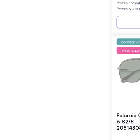
Prezzo norma
Prezzo più ba
CONSEGNA G
PROMOZIO
Polaroid 
6182/S
2051430