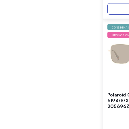
CONSEGNA G
PROMOZIO
Polaroid 
6194/S/X
205696Z