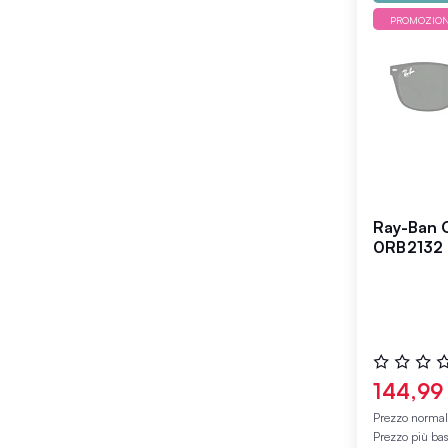
PROMOZIO
Ray-Ban O
0RB2132
Valutazione
0%
144,99
Prezzo norma
Prezzo più ba