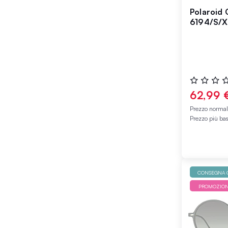
Polaroid 
6194/S/X
Valutazione
0%
62,99 
Prezzo norma
Prezzo più ba
CONSEGNA G
PROMOZIO