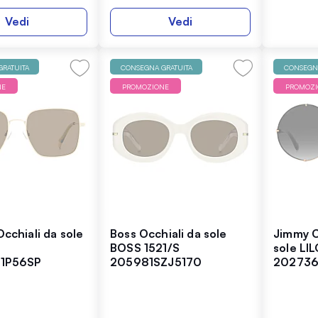
Vedi
Vedi
RATUITA
CONSEGNA GRATUITA
CONSEGNA
NE
PROMOZIONE
PROMOZ
Occhiali da sole
Boss Occhiali da sole
Jimmy C
BOSS 1521/S
sole LI
1P56SP
205981SZJ5170
20273