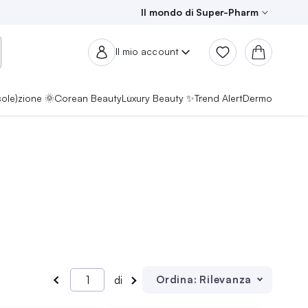
Il mondo di Super-Pharm
Il mio account
sole)zione 🌞
Corean Beauty
Luxury Beauty ✨
Trend Alert
Dermo
Ordina:
Rilevanza
di