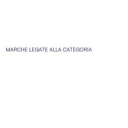
MARCHE LEGATE ALLA CATEGORIA
SERVIZIO CLIENTI
Siamo a vostra disposizione dal lunedì al venerdì dalle 09:00 alle 19:00
SUPER-PHARM POLAND SP. Z O.O. via Domaniewska 48,
02-672 Varsavia, Polonia. NIP (IVA).: PL5252175977