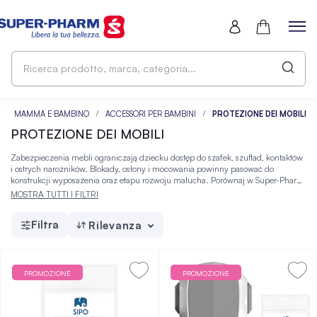
Ri
pr
ma
ca
MAMMA E BAMBINO
ACCESSORI PER BAMBINI
PROTEZIONE DEI MOBILI
PROTEZIONE DEI MOBILI
Zabezpieczenia mebli ograniczają dziecku dostęp do szafek, szuflad, kontaktów
i ostrych narożników. Blokady, osłony i mocowania powinny pasować do
konstrukcji wyposażenia oraz etapu rozwoju malucha. Porównaj w Super-Pharm
produkty dla mamy i dziecka pod kątem bezpieczeństwa, wygody czyszczenia i
MOSTRA TUTTI I FILTRI
potrzeb rodziny, aby znaleźć najlepszy wariant dla siebie.
Filtra
Rilevanza
PROMOZIONE
PROMOZIONE