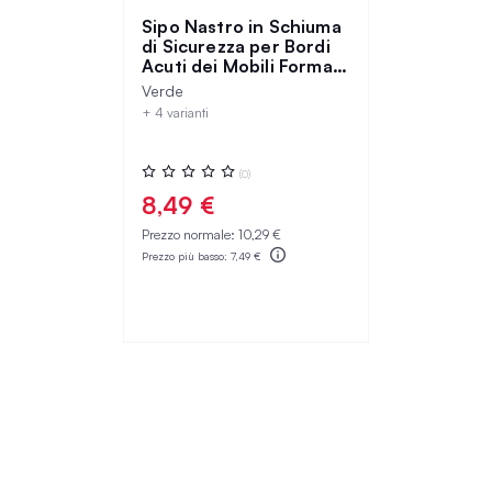
Sipo Nastro in Schiuma
di Sicurezza per Bordi
Acuti dei Mobili Forma L
Verde
Verde
+ 4 varianti
Valutazione:
(0)
0%
8,49 €
Prezzo normale:
10,29 €
Prezzo più basso:
7,49 €