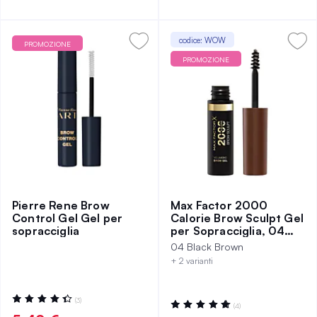
codice: WOW
PROMOZIONE
PROMOZIONE
Pierre Rene Brow
Max Factor 2000
Control Gel Gel per
Calorie Brow Sculpt Gel
sopracciglia
per Sopracciglia, 04
Black Brown
04 Black Brown
+ 2 varianti
Valutazione:
(3)
Valutazione:
(4)
89%