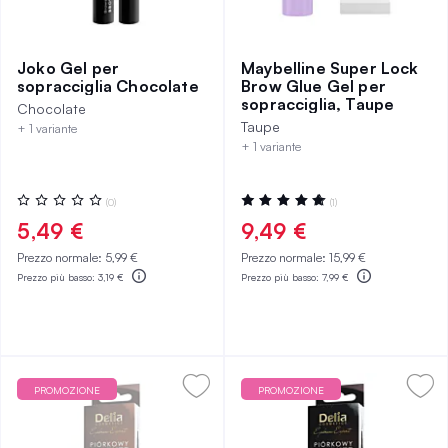
Joko Gel per
Maybelline Super Lock
sopracciglia Chocolate
Brow Glue Gel per
sopracciglia, Taupe
Chocolate
Taupe
+ 1 variante
+ 1 variante
Valutazione:
Valutazione:
(0)
(1)
0%
100%
5,49 €
9,49 €
Prezzo normale:
5,99 €
Prezzo normale:
15,99 €
Prezzo più basso:
3,19 €
Prezzo più basso:
7,99 €
PROMOZIONE
PROMOZIONE