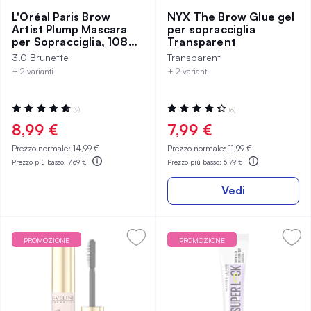
L'Oréal Paris Brow
NYX The Brow Glue gel
Artist Plump Mascara
per sopracciglia
per Sopracciglia, 108
Transparent
Dark Brunette
3.0 Brunette
Transparent
+ 2 varianti
+ 2 varianti
Valutazione:
Valutazione:
(2)
(6)
100%
87%
8,99 €
7,99 €
Prezzo normale:
14,99 €
Prezzo normale:
11,99 €
Prezzo più basso:
7,69 €
Prezzo più basso:
6,79 €
Vedi
PROMOZIONE
PROMOZIONE