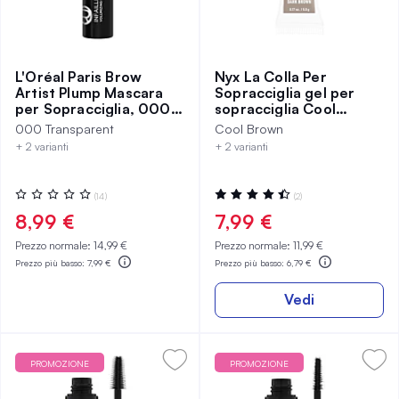
L'Oréal Paris Brow
Nyx La Colla Per
Artist Plump Mascara
Sopracciglia gel per
per Sopracciglia, 000
sopracciglia Cool
Transparent
Brown
000 Transparent
Cool Brown
+ 2 varianti
+ 2 varianti
Valutazione:
Valutazione:
(14)
(2)
0%
90%
8,99 €
7,99 €
Prezzo normale:
14,99 €
Prezzo normale:
11,99 €
Prezzo più basso:
7,99 €
Prezzo più basso:
6,79 €
Vedi
PROMOZIONE
PROMOZIONE