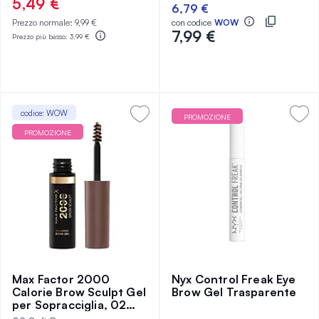
100%
5,49 €
6,79 €
Prezzo normale:
9,99 €
con codice
WOW
7,99 €
Prezzo più basso:
3,99 €
codice: WOW
PROMOZIONE
PROMOZIONE
Max Factor 2000
Nyx Control Freak Eye
Calorie Brow Sculpt Gel
Brow Gel Trasparente
per Sopracciglia, 02
Soft Brown