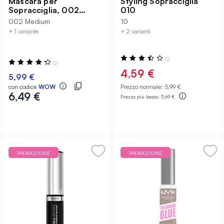
Mascara per
Styling Sopracciglia
Sopracciglia, 002
010
Medium
002 Medium
10
+ 1 variante
+ 2 varianti
Valutazione:
(2)
Valutazione:
(2)
70%
87%
4,59 €
5,99 €
con codice
WOW
Prezzo normale:
5,99 €
6,49 €
Prezzo più basso:
3,69 €
PROMOZIONE
PROMOZIONE