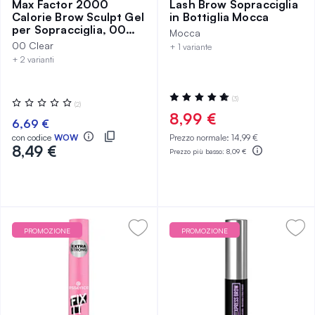
Max Factor 2000
Lash Brow Sopracciglia
Calorie Brow Sculpt Gel
in Bottiglia Mocca
per Sopracciglia, 00
Mocca
Clear
00 Clear
+ 1 variante
+ 2 varianti
Valutazione:
(3)
Valutazione:
(2)
100%
0%
8,99 €
6,69 €
con codice
WOW
Prezzo normale:
14,99 €
8,49 €
Prezzo più basso:
8,09 €
PROMOZIONE
PROMOZIONE