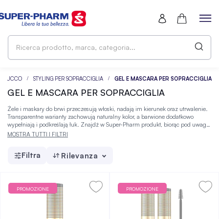
Ri
pr
ma
ca
TRUCCO
STYLING PER SOPRACCIGLIA
GEL E MASCARA PER SOPRACCIGLIA
GEL E MASCARA PER SOPRACCIGLIA
Żele i maskary do brwi przeczesują włoski, nadają im kierunek oraz utrwalenie.
Transparentne warianty zachowują naturalny kolor, a barwione dodatkowo
wypełniają i podkreślają łuk. Znajdź w Super-Pharm produkt, biorąc pod uwagę
odcień, wykończenie i oczekiwany efekt.
MOSTRA TUTTI I FILTRI
Filtra
Rilevanza
PROMOZIONE
PROMOZIONE