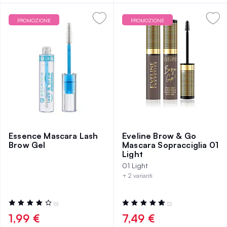
PROMOZIONE
PROMOZIONE
Essence Mascara Lash
Eveline Brow & Go
Brow Gel
Mascara Sopracciglia 01
Light
01 Light
+ 2 varianti
Valutazione:
Valutazione:
(5)
(2)
80%
100%
1,99 €
7,49 €