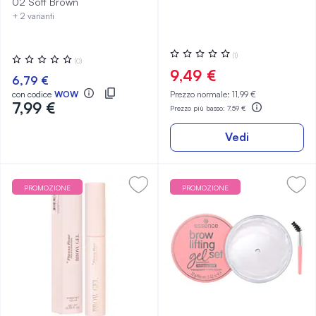
02 Soft Brown
+ 2 varianti
Valutazione:
(1)
Valutazione:
(0)
0%
0%
9,49 €
6,79 €
con codice
WOW
Prezzo normale:
11,99 €
7,99 €
Prezzo più basso:
7,59 €
Vedi
PROMOZIONE
PROMOZIONE