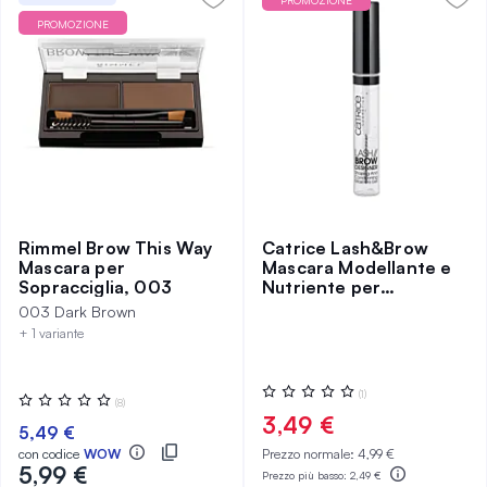
PROMOZIONE
PROMOZIONE
Rimmel Brow This Way
Catrice Lash&Brow
Mascara per
Mascara Modellante e
Sopracciglia, 003
Nutriente per
Sopracciglia
003 Dark Brown
+ 1 variante
Valutazione:
(1)
Valutazione:
(8)
0%
0%
3,49 €
5,49 €
con codice
WOW
Prezzo normale:
4,99 €
5,99 €
Prezzo più basso:
2,49 €