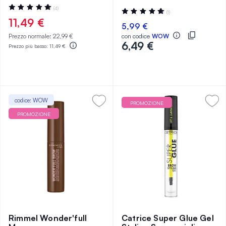
Valutazione:
(4)
Valutazione:
(1)
100%
100%
11,49 €
5,99 €
Prezzo normale:
22,99 €
con codice
WOW
6,49 €
Prezzo più basso:
11,49 €
codice: WOW
PROMOZIONE
PROMOZIONE
Rimmel Wonder'full
Catrice Super Glue Gel