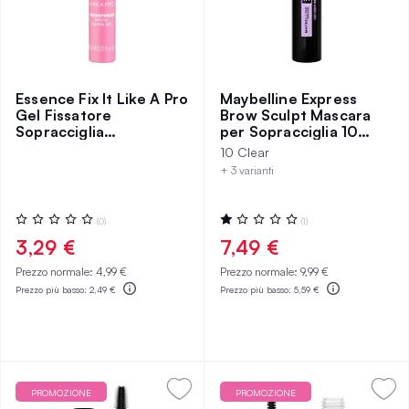
Essence Fix It Like A Pro
Maybelline Express
Gel Fissatore
Brow Sculpt Mascara
Sopracciglia
per Sopracciglia 10
Trasparente
Clear
10 Clear
+ 3 varianti
Valutazione:
Valutazione:
(0)
(1)
0%
20%
3,29 €
7,49 €
Prezzo normale:
4,99 €
Prezzo normale:
9,99 €
Prezzo più basso:
2,49 €
Prezzo più basso:
5,59 €
PROMOZIONE
PROMOZIONE