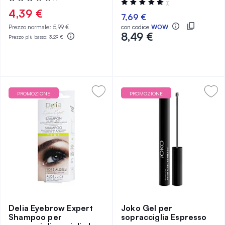
Valutazione:
(1)
60%
100%
4,39 €
7,69 €
Prezzo normale:
5,99 €
con codice
WOW
8,49 €
Prezzo più basso:
3,29 €
PROMOZIONE
PROMOZIONE
Delia Eyebrow Expert
Joko Gel per
Shampoo per
sopracciglia Espresso