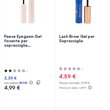
Paese Eyegasm Gel
Lash Brow Gel per
fissante per
Sopracciglia
sopracciglia
Trasparente
Valutazione:
(2)
Valutazione:
(1)
0%
40%
4,59 €
3,39 €
con codice
WOW
Prezzo normale:
10,99 €
4,99 €
Prezzo più basso:
4,69 €