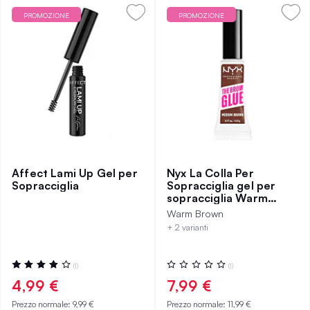
PROMOZIONE
PROMOZIONE
Affect Lami Up Gel per
Nyx La Colla Per
Sopracciglia
Sopracciglia gel per
sopracciglia Warm
Brown
Warm Brown
+ 2 varianti
Valutazione:
Valutazione:
(1)
(1)
80%
0%
4,99 €
7,99 €
Prezzo normale:
9,99 €
Prezzo normale:
11,99 €