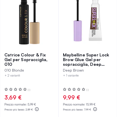
Catrice Colour & Fix
Maybelline Super Lock
Gel per Sopracciglia,
Brow Glue Gel per
010
sopracciglia, Deep
Brown
010 Blonde
Deep Brown
+ 2 varianti
+ 1 variante
Valutazione:
Valutazione:
(0)
(0)
0%
0%
3,69 €
9,99 €
Prezzo normale:
5,99 €
Prezzo normale:
15,99 €
Prezzo più basso:
2,89 €
Prezzo più basso:
7,99 €