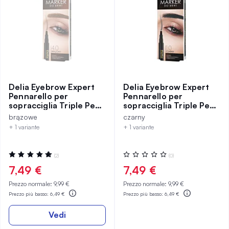
Delia Eyebrow Expert
Delia Eyebrow Expert
Pennarello per
Pennarello per
sopracciglia Triple Pen
sopracciglia Triple Pen
24h marrone
24h nero
brązowe
czarny
+ 1 variante
+ 1 variante
Valutazione:
Valutazione:
(2)
(0)
100%
0%
7,49 €
7,49 €
Prezzo normale:
9,99 €
Prezzo normale:
9,99 €
Prezzo più basso:
6,49 €
Prezzo più basso:
6,49 €
Vedi