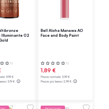
ltibronze
Bell Aloha Manawa AO
 Illuminante 02
Face and Body Paint
Gold
ne:
Valutazione:
(0)
(0)
0%
€
1,89 €
male:
9,99 €
Prezzo normale:
3,99 €
basso:
5,19 €
Prezzo più basso:
2,99 €
IONE
PROMOZIONE