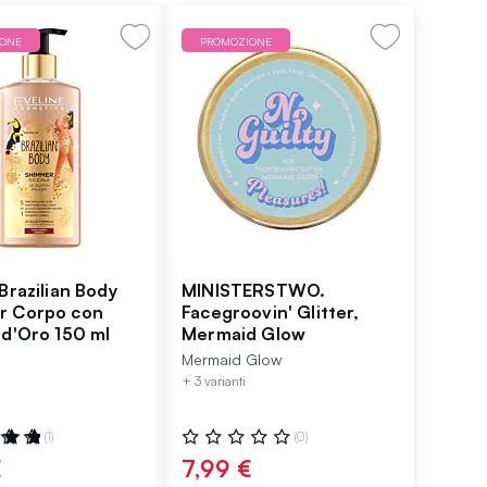
IONE
PROMOZIONE
Brazilian Body
MINISTERSTWO.
r Corpo con
Facegroovin' Glitter,
 d'Oro 150 ml
Mermaid Glow
Mermaid Glow
+ 3 varianti
ne:
Valutazione:
(1)
(0)
0%
€
7,99 €