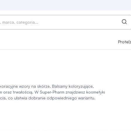
Prote(
ekoracyjne wzory na skórze. Balsamy koloryzujące,
tem oraz trwałością. W Super-Pharm znajdziesz kosmetyki
ycia, co ułatwia dobranie odpowiedniego wariantu.