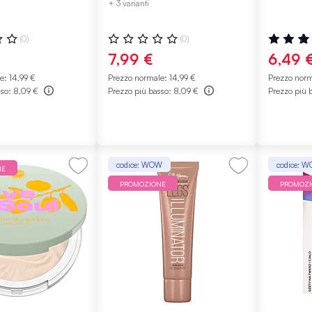
+ 3 varianti
:
Valutazione:
Valutazio
(0)
(0)
0%
100%
7,99 €
6,49 
le:
14,99 €
Prezzo normale:
14,99 €
Prezzo nor
sso:
8,09 €
Prezzo più basso:
8,09 €
Prezzo più 
codice: WOW
codice: 
NE
PROMOZIONE
PROMOZ