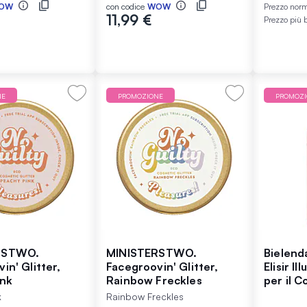
OW
con codice
WOW
Prezzo nor
11,99 €
Prezzo più 
NE
PROMOZIONE
PROMOZ
RSTWO.
MINISTERSTWO.
Bielend
in' Glitter,
Facegroovin' Glitter,
Elisir I
ink
Rainbow Freckles
per il C
k
Rainbow Freckles