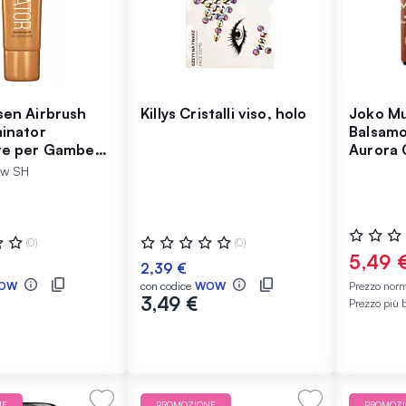
sen Airbrush
Killys Cristalli viso, holo
Joko Mu
minator
Balsamo
nte per Gambe
Aurora 
low 100 ml
ow SH
Valutazio
:
Valutazione:
(0)
(0)
0%
0%
5,49 
2,39 €
OW
con codice
WOW
Prezzo nor
3,49 €
Prezzo più 
NE
PROMOZIONE
PROMOZ