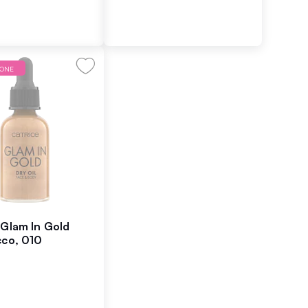
IONE
 Glam In Gold
cco, 010