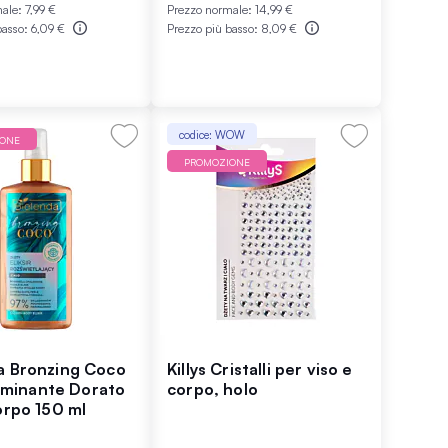
male:
7,99 €
Prezzo normale:
14,99 €
basso:
6,09 €
Prezzo più basso:
8,09 €
codice: WOW
IONE
PROMOZIONE
a Bronzing Coco
Killys Cristalli per viso e
lluminante Dorato
corpo, holo
orpo 150 ml