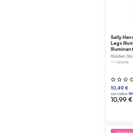
Sally Han
Legs Illu
Illumina
Golden G
Golden Gl
+ 1 variante
Valutazione
0%
10,49 €
con codice
W
10,99 €
PROMOZIO