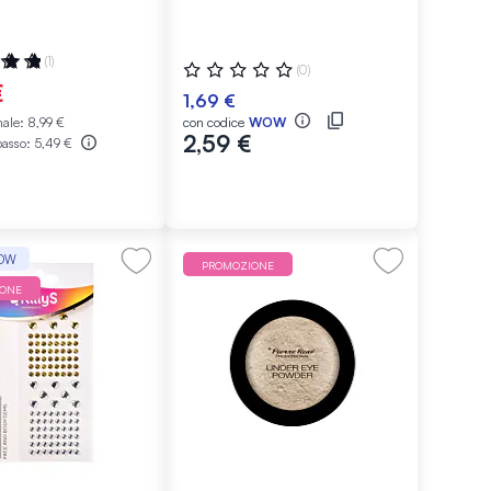
ne:
(1)
Valutazione:
(0)
0%
€
1,69 €
male:
8,99 €
con codice
WOW
2,59 €
basso:
5,49 €
WOW
PROMOZIONE
IONE