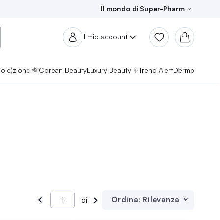
Il mondo di Super-Pharm
Il mio account
sole)zione 🌞
Corean Beauty
Luxury Beauty ✨
Trend Alert
Dermo
Ordina:
Rilevanza
di