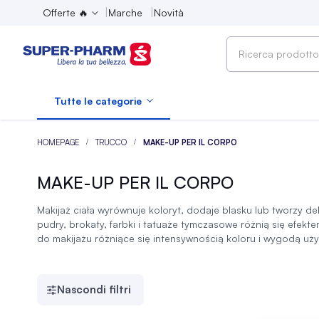
Offerte 🔥
Marche
Novità
Ricerca
prodotto,
marca,
Tutte le categorie
categoria...
HOMEPAGE
TRUCCO
MAKE-UP PER IL CORPO
MAKE-UP PER IL CORPO
Makijaż ciała wyrównuje koloryt, dodaje blasku lub tworzy d
pudry, brokaty, farbki i tatuaże tymczasowe różnią się efek
do makijażu różniące się intensywnością koloru i wygodą uż
Nascondi filtri