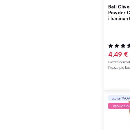
Bell Oliv
Powder C
illuminan
Valutazione
100%
4,49 €
Prezzo norma
Prezzo più ba
codice: WO
PROMOZIO