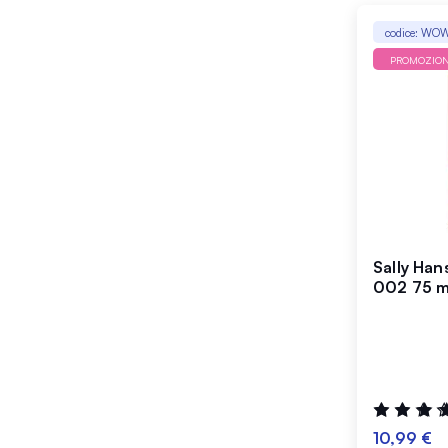
codice: WO
PROMOZIO
Sally Han
002 75 m
Valutazione
100%
10,99 €