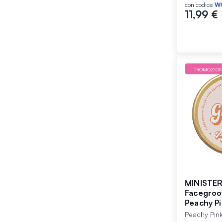
con codice
W
11,99 €
PROMOZIO
MINISTE
Facegroov
Peachy P
Peachy Pin