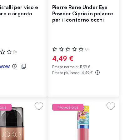
istalli per viso e
Pierre Rene Under Eye
oro e argento
Powder Cipria in polvere
per il contorno occhi
Valutazione:
(0)
ne:
(0)
0%
4,49 €
WOW
Prezzo normale:
11,99 €
Prezzo più basso:
4,49 €
IONE
PROMOZIONE