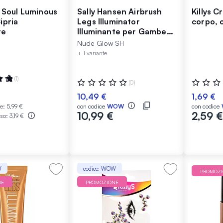
e Soul Luminous
Sally Hansen Airbrush
Killys Cr
ipria
Legs Illuminator
corpo, 
te
Illuminante per Gambe
Nude Glow 100 ml
Nude Glow SH
+ 1 variante
:
(1)
Valutazione:
Valutazio
(0)
0%
0%
10,49 €
1,69 €
le:
5,99 €
con codice
WOW
con codice
10,99 €
2,59 €
sso:
3,19 €
W
codice: WOW
PROMOZ
NE
PROMOZIONE