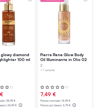
 glowy diamond
Pierre Rene Glow Body
ghlighter 100 ml
Oil Illuminante in Olio 02
2
+ 1 variante
ne:
Valutazione:
(0)
(0)
0%
 €
7,49 €
male:
38,99 €
Prezzo normale:
14,99 €
basso:
26,99 €
Prezzo più basso:
6,79 €