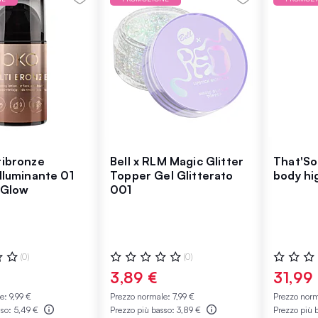
tibronze
Bell x RLM Magic Glitter
That'So
lluminante 01
Topper Gel Glitterato
body hi
 Glow
001
:
Valutazione:
Valutazio
(0)
(0)
0%
0%
3,89 €
31,99
le:
9,99 €
Prezzo normale:
7,99 €
Prezzo nor
sso:
5,49 €
Prezzo più basso:
3,89 €
Prezzo più 