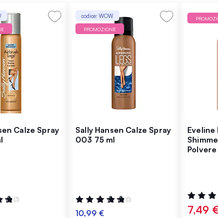
W
codice: WOW
PROMOZ
NE
PROMOZIONE
sen Calze Spray
Sally Hansen Calze Spray
Eveline 
l
003 75 ml
Shimme
Polvere
Valutazio
:
Valutazione:
(3)
(5)
100%
100%
7,49 
10,99 €