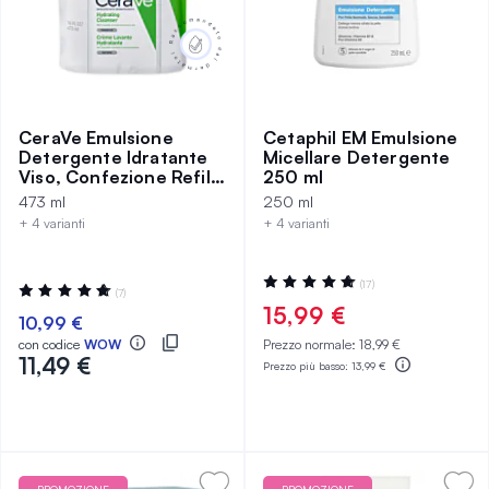
CeraVe Emulsione
Cetaphil EM Emulsione
Detergente Idratante
Micellare Detergente
Viso, Confezione Refill,
250 ml
473 ml
473 ml
250 ml
+ 4 varianti
+ 4 varianti
Valutazione:
(17)
Valutazione:
(7)
100%
97%
15,99 €
10,99 €
con codice
WOW
Prezzo normale:
18,99 €
11,49 €
Prezzo più basso:
13,99 €