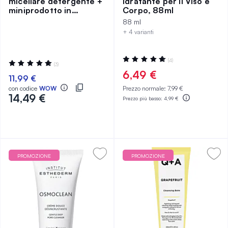
micellare detergente +
Idratante per il Viso e
miniprodotto in
Corpo, 88ml
omaggio
88 ml
+ 4 varianti
Valutazione:
(4)
Valutazione:
(3)
100%
100%
6,49 €
11,99 €
con codice
WOW
Prezzo normale:
7,99 €
14,49 €
Prezzo più basso:
4,99 €
PROMOZIONE
PROMOZIONE