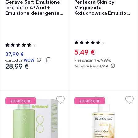
Cerave Set: Emulsione
Perfecta Skin by
idratante 473 ml +
Małgorzata
Emulsione detergente
Kożuchowska Emulsione
Refill 473 ml
Idratante per la Pulizia
del Viso 300 ml
Valutazione:
(1)
Valutazione:
(1)
100%
100%
5,49 €
27,99 €
con codice
WOW
Prezzo normale:
9,99 €
28,99 €
Prezzo più basso:
4,99 €
PROMOZIONE
PROMOZIONE