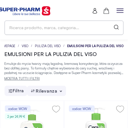
Ri
pr
ma
ca
HOMEPAGE
VISO
PULIZIA DEL VISO
EMULSIONI PER LA PULIZIA DEL VISO
EMULSIONI PER LA PULIZIA DEL VISO
Emulsje do mycia twarzy mają łagodną, kremową konsystencję, która oczyszcza
bez obfitej piany. To formuły chętnie wybierane do cery suchej, wrażliwej i
podatnej na uczucie ściągnięcia. Dostępne w Super-Pharm kosmetyki pozwalają
dopasować wybór do aktualnego stanu skóry i etapu pielęgnacji.
MOSTRA TUTTI I FILTRI
Filtra
Rilevanza
codice: WOW
codice: WOW
2 per 24,99 €