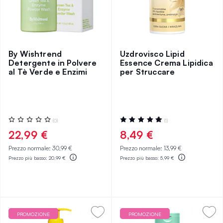
By Wishtrend
Uzdrovisco Lipid
Detergente in Polvere
Essence Crema Lipidica
al Tè Verde e Enzimi
per Struccare
Valutazione:
Valutazione:
(0)
(1)
0%
100%
22,99 €
8,49 €
Prezzo normale:
30,99 €
Prezzo normale:
13,99 €
Prezzo più basso:
20,99 €
Prezzo più basso:
5,99 €
PROMOZIONE
PROMOZIONE