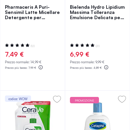
Pharmaceris A Puri-
Bielenda Hydro Lipidium
Sensimil Latte Micellare
Massima Tolleranza
Detergente per
Emulsione Delicata per
Struccare Viso e Occhi
la Pulizia e Struccante
200 ml
300 ml
Valutazione:
Valutazione:
(12)
(21)
97%
98%
7,49 €
6,99 €
Prezzo normale:
14,99 €
Prezzo normale:
9,99 €
Prezzo più basso:
7,99 €
Prezzo più basso:
4,89 €
codice: WOW
PROMOZIONE