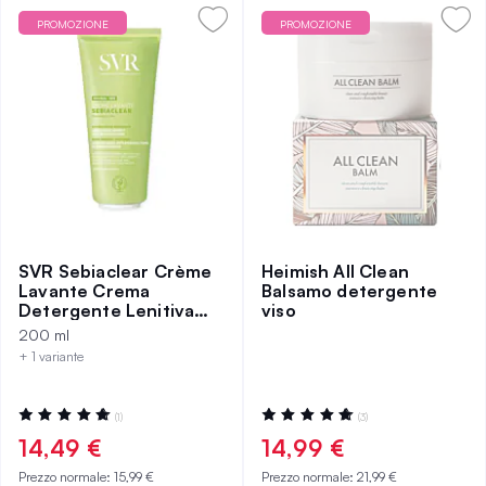
PROMOZIONE
PROMOZIONE
SVR Sebiaclear Crème
Heimish All Clean
Lavante Crema
Balsamo detergente
Detergente Lenitiva
viso
per Pelle Acneica e
200 ml
Sensibile 200 ml
+ 1 variante
Valutazione:
Valutazione:
(1)
(3)
100%
100%
14,49 €
14,99 €
Prezzo normale:
15,99 €
Prezzo normale:
21,99 €