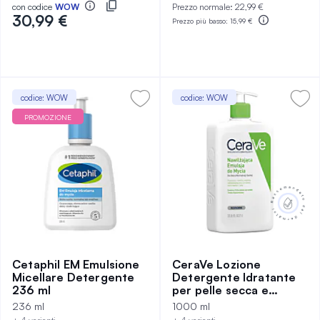
con codice
WOW
Prezzo normale:
22,99 €
30,99 €
Prezzo più basso:
15,99 €
codice: WOW
codice: WOW
PROMOZIONE
Cetaphil EM Emulsione
CeraVe Lozione
Micellare Detergente
Detergente Idratante
236 ml
per pelle secca e
normale, 1000 ml
236 ml
1000 ml