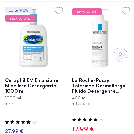
codice: WOW
PROMOZIONE
PROMOZIONE
Cetaphil EM Emulsione
La Roche-Posay
Micellare Detergente
Toleriane Dermallergo
1000 ml
Fluido Detergente
Delicato 400 ml
1000 ml
400 ml
+ 4 varianti
+ 1 variante
Valutazione:
(45)
Valutazione:
(163)
98%
99%
17,99 €
27,99 €