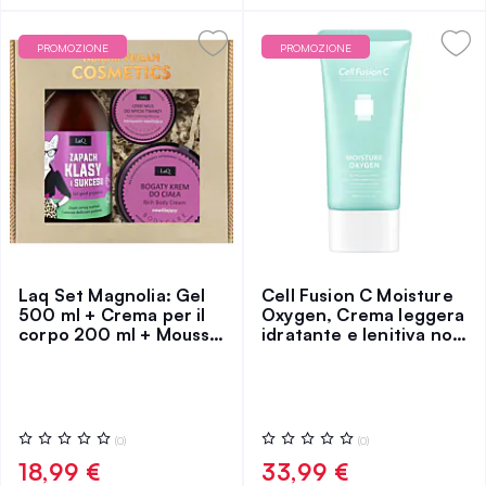
PROMOZIONE
PROMOZIONE
Laq Set Magnolia: Gel
Cell Fusion C Moisture
500 ml + Crema per il
Oxygen, Crema leggera
corpo 200 ml + Mousse
idratante e lenitiva non
per il viso
comedogenica
Valutazione:
Valutazione:
(0)
(0)
0%
0%
18,99 €
33,99 €