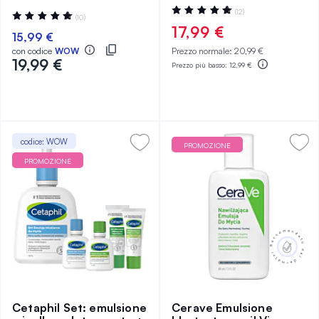
Valutazione:
(12)
Valutazione:
(10)
98%
98%
17,99 €
15,99 €
con codice
WOW
Prezzo normale:
20,99 €
19,99 €
Prezzo più basso:
12,99 €
codice: WOW
PROMOZIONE
PROMOZIONE
Cetaphil Set: emulsione
Cerave Emulsione