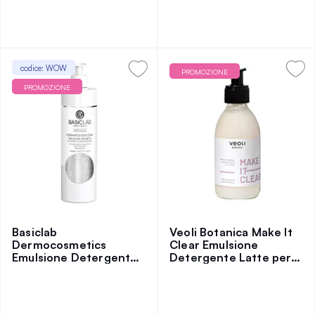
codice: WOW
PROMOZIONE
PROMOZIONE
Basiclab
Veoli Botanica Make It
Dermocosmetics
Clear Emulsione
Emulsione Detergente
Detergente Latte per il
Dermatologica per
Viso 200 ml
Pelle Ultra Sensibile
300 ml