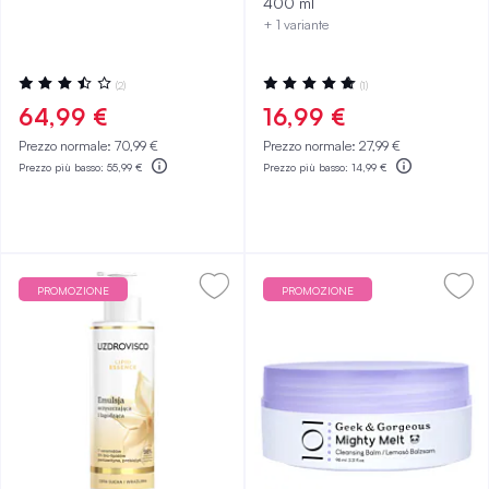
400 ml
Sensibile 400 ml
+ 1 variante
Valutazione:
Valutazione:
(2)
(1)
70%
100%
64,99 €
16,99 €
Prezzo normale:
70,99 €
Prezzo normale:
27,99 €
Prezzo più basso:
55,99 €
Prezzo più basso:
14,99 €
PROMOZIONE
PROMOZIONE