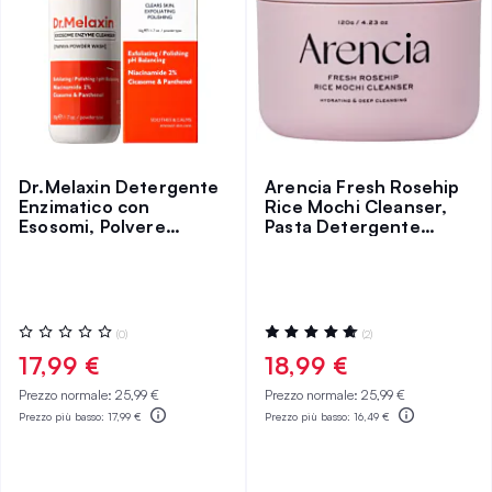
Dr.Melaxin Detergente
Arencia Fresh Rosehip
Enzimatico con
Rice Mochi Cleanser,
Esosomi, Polvere
Pasta Detergente
Enzimatica Detergente
Idratante per il Viso
per il Viso
Valutazione:
Valutazione:
(0)
(2)
0%
100%
17,99 €
18,99 €
Prezzo normale:
25,99 €
Prezzo normale:
25,99 €
Prezzo più basso:
17,99 €
Prezzo più basso:
16,49 €