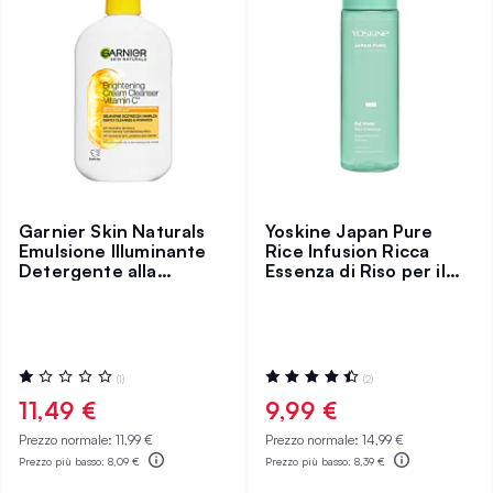
Garnier Skin Naturals
Yoskine Japan Pure
Emulsione Illuminante
Rice Infusion Ricca
Detergente alla
Essenza di Riso per il
Vitamina C 250 ml
Viso
Valutazione:
Valutazione:
(1)
(2)
20%
90%
11,49 €
9,99 €
Prezzo normale:
11,99 €
Prezzo normale:
14,99 €
Prezzo più basso:
8,09 €
Prezzo più basso:
8,39 €