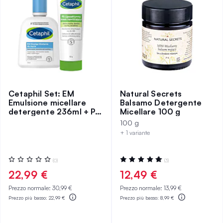
Cetaphil Set: EM
Natural Secrets
Emulsione micellare
Balsamo Detergente
detergente 236ml + PS
Micellare 100 g
Crema idratante
100 g
lipoattiva 100g
+ 1 variante
Valutazione:
Valutazione:
(0)
(3)
0%
100%
22,99 €
12,49 €
Prezzo normale:
30,99 €
Prezzo normale:
13,99 €
Prezzo più basso:
22,99 €
Prezzo più basso:
8,99 €