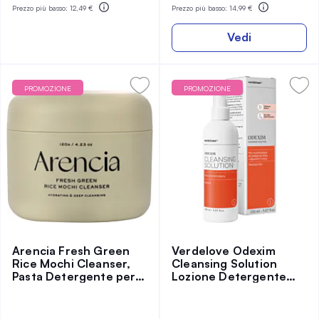
Prezzo più basso:
12,49 €
Prezzo più basso:
14,99 €
Vedi
PROMOZIONE
PROMOZIONE
Arencia Fresh Green
Verdelove Odexim
Rice Mochi Cleanser,
Cleansing Solution
Pasta Detergente per il
Lozione Detergente
Viso
per Demodex 150 ml