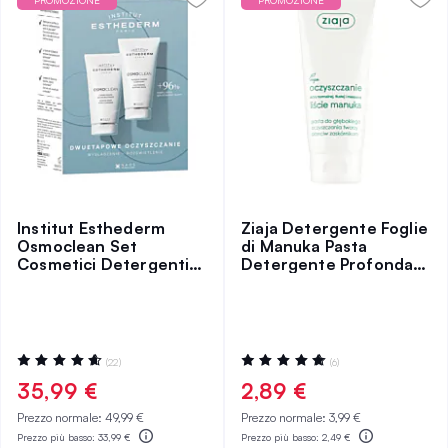
PROMOZIONE
PROMOZIONE
Institut Esthederm
Ziaja Detergente Foglie
Osmoclean Set
di Manuka Pasta
Cosmetici Detergenti,
Detergente Profonda
Leviganti e Illuminanti
75 ml
Valutazione:
Valutazione:
(22)
(6)
94%
100%
35,99 €
2,89 €
Prezzo normale:
49,99 €
Prezzo normale:
3,99 €
Prezzo più basso:
33,99 €
Prezzo più basso:
2,49 €