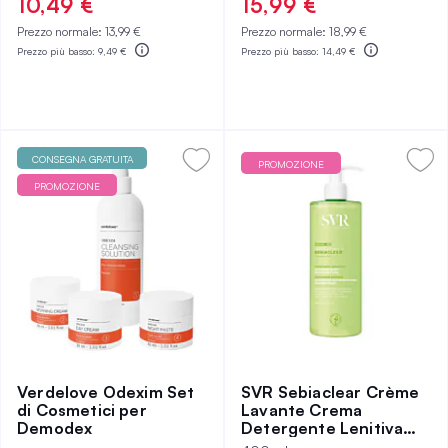
10,49 €
15,99 €
Prezzo normale:
13,99 €
Prezzo normale:
18,99 €
Prezzo più basso:
9,49 €
Prezzo più basso:
14,49 €
CONSEGNA GRATUITA
PROMOZIONE
PROMOZIONE
Verdelove Odexim Set
SVR Sebiaclear Crème
di Cosmetici per
Lavante Crema
Demodex
Detergente Lenitiva
per Pelle Acneica e