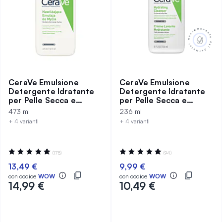
CeraVe Emulsione
CeraVe Emulsione
Detergente Idratante
Detergente Idratante
per Pelle Secca e
per Pelle Secca e
Normale 473 ml
Normale 236 ml
473 ml
236 ml
+ 4 varianti
+ 4 varianti
Valutazione:
Valutazione:
(175)
(94)
99%
98%
13,49 €
9,99 €
con codice
WOW
con codice
WOW
14,99 €
10,49 €