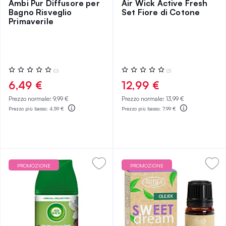
Ambi Pur Diffusore per
Air Wick Active Fresh
Bagno Risveglio
Set Fiore di Cotone
Primaverile
Valutazione:
Valutazione:
(0)
(3)
0%
0%
6,49 €
12,99 €
Prezzo normale:
9,99 €
Prezzo normale:
13,99 €
Prezzo più basso:
4,59 €
Prezzo più basso:
7,99 €
PROMOZIONE
PROMOZIONE