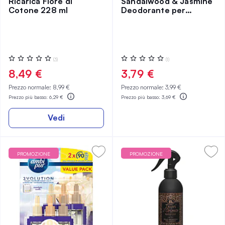
Ricarica Fiore di
Sandalwood & Jasmine
Cotone 228 ml
Deodorante per
Ambienti 300 ml
Valutazione:
Valutazione:
(3)
(1)
0%
0%
8,49 €
3,79 €
Prezzo normale:
8,99 €
Prezzo normale:
3,99 €
Prezzo più basso:
6,29 €
Prezzo più basso:
3,69 €
Vedi
PROMOZIONE
PROMOZIONE