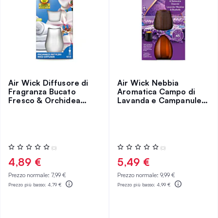
Air Wick Diffusore di
Air Wick Nebbia
Fragranza Bucato
Aromatica Campo di
Fresco & Orchidea
Lavanda e Campanule,
Bianca/Linen & White
Ricarica
Orchid
Valutazione:
Valutazione:
(0)
(0)
0%
0%
4,89 €
5,49 €
Prezzo normale:
7,99 €
Prezzo normale:
9,99 €
Prezzo più basso:
4,79 €
Prezzo più basso:
4,99 €