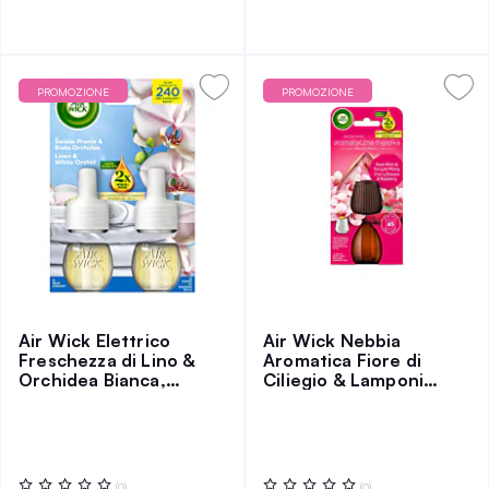
PROMOZIONE
PROMOZIONE
Air Wick Elettrico
Air Wick Nebbia
Freschezza di Lino &
Aromatica Fiore di
Orchidea Bianca,
Ciliegio & Lamponi
Confezione Doppia
Succosi, Ricarica
2x19 ml
Valutazione:
Valutazione:
(0)
(0)