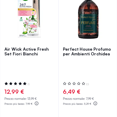
Air Wick Active Fresh
Perfect House Profumo
Set Fiori Bianchi
per Ambienti Orchidea
Valutazione:
Valutazione:
(1)
(0)
100%
0%
12,99 €
6,49 €
Prezzo normale:
13,99 €
Prezzo normale:
7,99 €
Prezzo più basso:
7,99 €
Prezzo più basso:
5,29 €