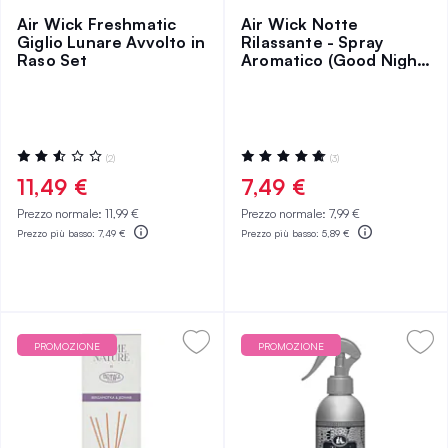
Air Wick Freshmatic
Air Wick Notte
Giglio Lunare Avvolto in
Rilassante - Spray
Raso Set
Aromatico (Good Night)
Ricarica 20ml
Valutazione:
Valutazione:
(2)
(3)
50%
100%
11,49 €
7,49 €
Prezzo normale:
11,99 €
Prezzo normale:
7,99 €
Prezzo più basso:
7,49 €
Prezzo più basso:
5,89 €
PROMOZIONE
PROMOZIONE