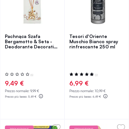
Pachnąca Szafa
Tesori d'Oriente
Bergamotto & Seta -
Muschio Bianco spray
Deodorante Decorativo
rinfrescante 250 ml
per Ambienti 90ml
Valutazione:
Valutazione:
(6)
(2)
0%
100%
9,49 €
6,99 €
Prezzo normale:
9,99 €
Prezzo normale:
10,99 €
Prezzo più basso:
5,49 €
Prezzo più basso:
6,49 €