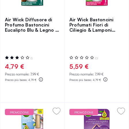
Air Wick Diffusore di
Air Wick Bastoncini
Profumo Bastoncini
Profumati Fiori di
Eucalipto Blu & Legno di
Ciliegio & Lamponi
Cedro
Succosi
Valutazione:
Valutazione:
(1)
(0)
60%
0%
4,79 €
5,59 €
Prezzo normale:
7,99 €
Prezzo normale:
7,99 €
Prezzo più basso:
4,79 €
Prezzo più basso:
4,79 €
PROMOZIONE
PROMOZIONE