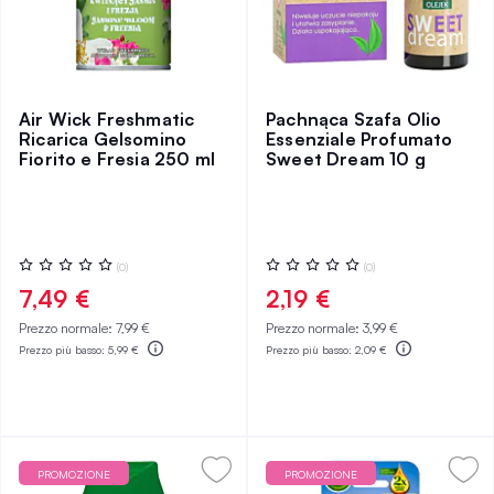
Air Wick Freshmatic
Pachnąca Szafa Olio
Ricarica Gelsomino
Essenziale Profumato
Fiorito e Fresia 250 ml
Sweet Dream 10 g
Valutazione:
Valutazione:
(0)
(0)
0%
0%
7,49 €
2,19 €
Prezzo normale:
7,99 €
Prezzo normale:
3,99 €
Prezzo più basso:
5,99 €
Prezzo più basso:
2,09 €
PROMOZIONE
PROMOZIONE