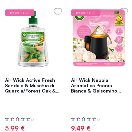
PROMOZIONE
PROMOZIONE
Air Wick Active Fresh
Air Wick Nebbia
Sandalo & Muschio di
Aromatica Peonia
Quercia/Forest Oak &
Bianca & Gelsomino
Sandalwood, Ricarica
Fiorito, Set
Valutazione:
Valutazione:
(0)
(0)
0%
0%
5,99 €
9,49 €