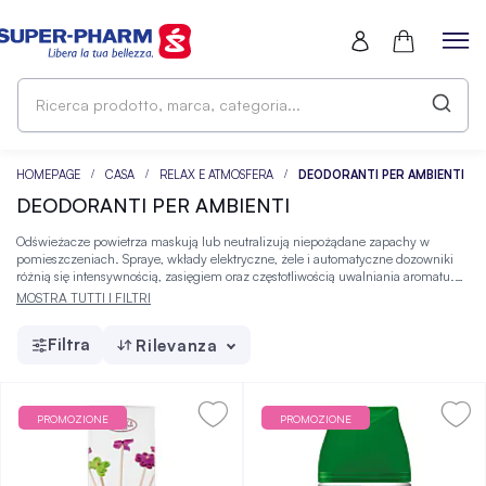
Ri
pr
ma
ca
HOMEPAGE
CASA
RELAX E ATMOSFERA
DEODORANTI PER AMBIENTI
DEODORANTI PER AMBIENTI
Odświeżacze powietrza maskują lub neutralizują niepożądane zapachy w
pomieszczeniach. Spraye, wkłady elektryczne, żele i automatyczne dozowniki
różnią się intensywnością, zasięgiem oraz częstotliwością uwalniania aromatu.
Ułatw sobie wybór: porównaj w Super-Pharm produkty zapachowe do domu,
MOSTRA TUTTI I FILTRI
uwzględniając rodzaj produktu, czas działania i miejsce użycia.
Filtra
Rilevanza
PROMOZIONE
PROMOZIONE