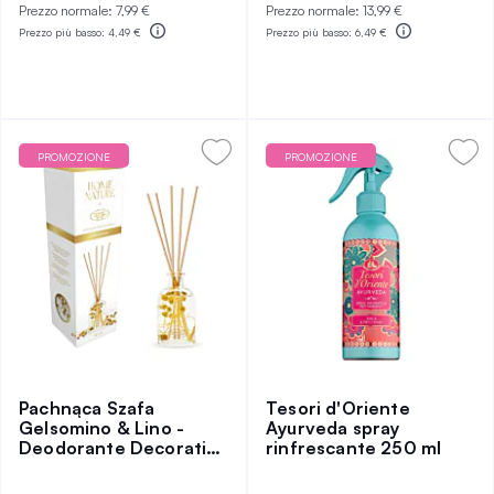
Prezzo normale:
7,99 €
Prezzo normale:
13,99 €
Prezzo più basso:
4,49 €
Prezzo più basso:
6,49 €
PROMOZIONE
PROMOZIONE
Pachnąca Szafa
Tesori d'Oriente
Gelsomino & Lino -
Ayurveda spray
Deodorante Decorativo
rinfrescante 250 ml
per Ambienti 90ml