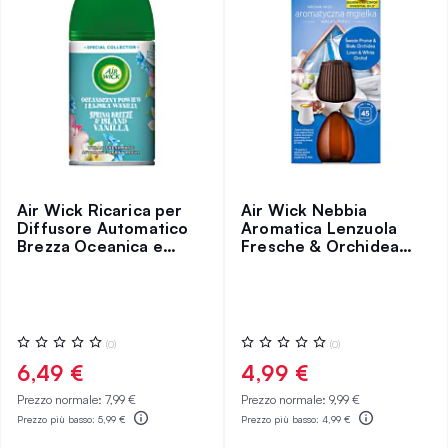
Air Wick Ricarica per
Air Wick Nebbia
Diffusore Automatico
Aromatica Lenzuola
Brezza Oceanica e
Fresche & Orchidea
Vaniglia Paradisiaca
Bianca/Ricarica
250 ml
Valutazione:
Valutazione:
(0)
(0)
0%
0%
6,49 €
4,99 €
Prezzo normale:
7,99 €
Prezzo normale:
9,99 €
Prezzo più basso:
5,99 €
Prezzo più basso:
4,99 €