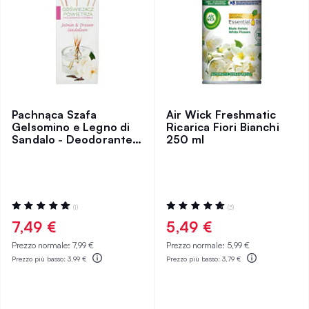
Pachnąca Szafa
Air Wick Freshmatic
Gelsomino e Legno di
Ricarica Fiori Bianchi
Sandalo - Deodorante
250 ml
per Ambienti con
Decorazioni Colorate
50 ml
Valutazione:
Valutazione:
(1)
(3)
100%
100%
7,49 €
5,49 €
Prezzo normale:
7,99 €
Prezzo normale:
5,99 €
Prezzo più basso:
3,99 €
Prezzo più basso:
3,79 €