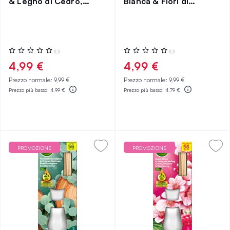
& Legno di Cedro,
Bianca & Fiori di
Ricarica
Gelsomino, Ricarica
Valutazione:
Valutazione:
(0)
(0)
0%
0%
4,99 €
4,99 €
Prezzo normale:
9,99 €
Prezzo normale:
9,99 €
Prezzo più basso:
4,99 €
Prezzo più basso:
4,79 €
PROMOZIONE
PROMOZIONE