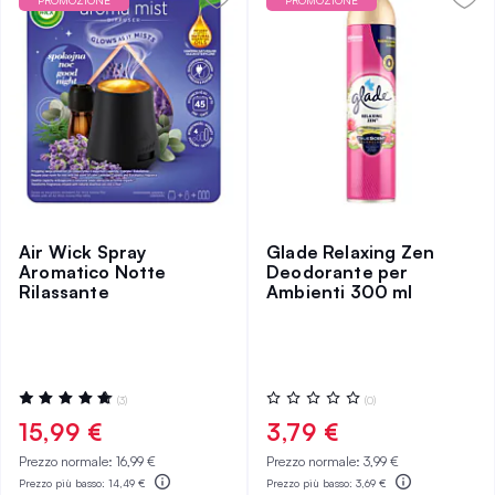
PROMOZIONE
PROMOZIONE
Air Wick Spray
Glade Relaxing Zen
Aromatico Notte
Deodorante per
Rilassante
Ambienti 300 ml
Valutazione:
Valutazione:
(3)
(0)
100%
0%
15,99 €
3,79 €
Prezzo normale:
16,99 €
Prezzo normale:
3,99 €
Prezzo più basso:
14,49 €
Prezzo più basso:
3,69 €