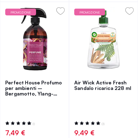
PROMOZIONE
PROMOZIONE
Perfect House Profumo
Air Wick Active Fresh
per ambienti –
Sandalo ricarica 228 ml
Bergamotto, Ylang-
Ylang, Patchouli
Valutazione:
Valutazione:
(1)
(3)
100%
100%
7,49 €
9,49 €