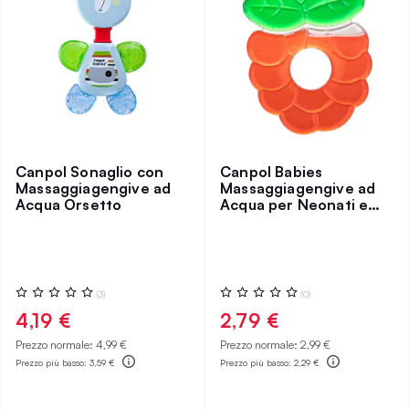
Canpol Sonaglio con
Canpol Babies
Massaggiagengive ad
Massaggiagengive ad
Acqua Orsetto
Acqua per Neonati e
Bambini Lampone
Valutazione:
Valutazione:
(3)
(0)
0%
0%
4,19 €
2,79 €
Prezzo normale:
4,99 €
Prezzo normale:
2,99 €
Prezzo più basso:
3,59 €
Prezzo più basso:
2,29 €