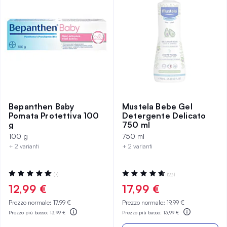
Bepanthen Baby
Mustela Bebe Gel
Pomata Protettiva 100
Detergente Delicato
g
750 ml
100 g
750 ml
+ 2 varianti
+ 2 varianti
Valutazione:
Valutazione:
(7)
(23)
100%
94%
12,99 €
17,99 €
Prezzo normale:
17,99 €
Prezzo normale:
19,99 €
Prezzo più basso:
13,99 €
Prezzo più basso:
13,99 €