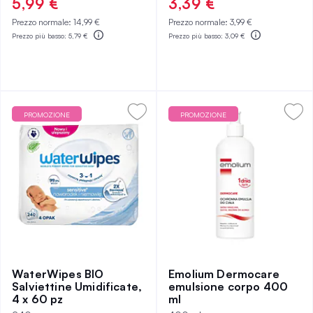
5,99 €
3,39 €
Prezzo normale:
14,99 €
Prezzo normale:
3,99 €
Prezzo più basso:
5,79 €
Prezzo più basso:
3,09 €
PROMOZIONE
PROMOZIONE
WaterWipes BIO
Emolium Dermocare
Salviettine Umidificate,
emulsione corpo 400
4 x 60 pz
ml