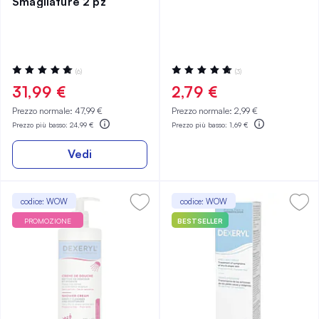
Smagliature 2 pz
Valutazione:
Valutazione:
(6)
(3)
100%
100%
31,99 €
2,79 €
Prezzo normale:
47,99 €
Prezzo normale:
2,99 €
Prezzo più basso:
24,99 €
Prezzo più basso:
1,69 €
Vedi
codice: WOW
codice: WOW
PROMOZIONE
BESTSELLER