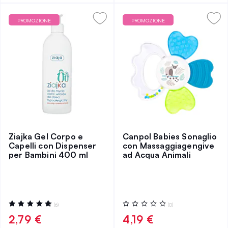
PROMOZIONE
PROMOZIONE
Ziajka Gel Corpo e
Canpol Babies Sonaglio
Capelli con Dispenser
con Massaggiagengive
per Bambini 400 ml
ad Acqua Animali
Valutazione:
Valutazione:
(6)
(0)
100%
0%
2,79 €
4,19 €