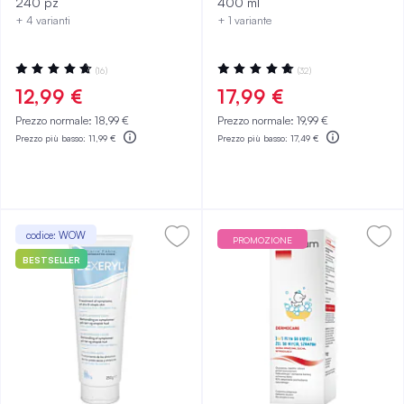
240 pz
400 ml
+ 4 varianti
+ 1 variante
Valutazione:
Valutazione:
(16)
(32)
95%
99%
12,99 €
17,99 €
Prezzo normale:
18,99 €
Prezzo normale:
19,99 €
Prezzo più basso:
11,99 €
Prezzo più basso:
17,49 €
codice: WOW
PROMOZIONE
BESTSELLER