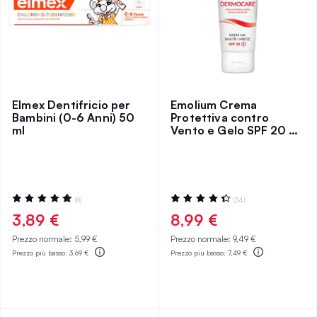
Elmex Dentifricio per
Emolium Crema
Bambini (0-6 Anni) 50
Protettiva contro
ml
Vento e Gelo SPF 20 75
ml
Valutazione:
Valutazione:
(8)
(34)
100%
89%
3,89 €
8,99 €
Prezzo normale:
5,99 €
Prezzo normale:
9,49 €
Prezzo più basso:
3,69 €
Prezzo più basso:
7,49 €