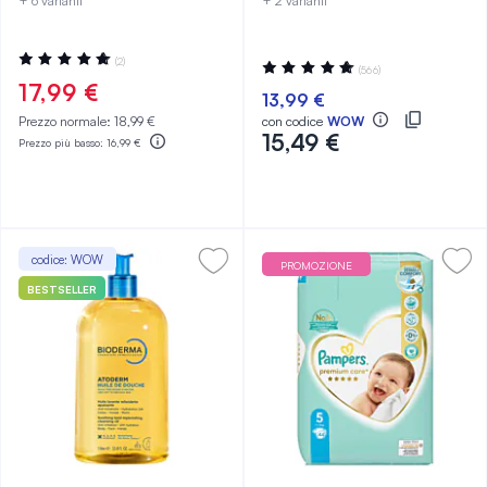
+ 6 varianti
+ 2 varianti
Valutazione:
(2)
Valutazione:
(566)
100%
98%
17,99 €
13,99 €
Prezzo normale:
18,99 €
con codice
WOW
15,49 €
Prezzo più basso:
16,99 €
codice: WOW
PROMOZIONE
BESTSELLER