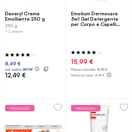
Dexeryl Crema
Emolium Dermocare
Emolliente 250 g
3w1 Gel Detergente
per Corpo e Capelli
250 g
400 ml
+ 2 varianti
Valutazione:
(19)
Valutazione:
(57)
100%
99%
15,99 €
8,49 €
con codice
WOW
Prezzo normale:
16,99 €
12,49 €
Prezzo più basso:
15,49 €
PROMOZIONE
PROMOZIONE