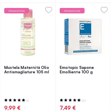
PROMOZIONE
PROMOZIONE
Mustela Maternità Olio
Emotopic Sapone
Antismagliature 105 ml
Emolliente 100 g
Valutazione:
Valutazione:
(2)
(20)
100%
99%
9,99 €
7,49 €