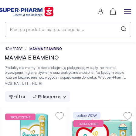
Ri
pr
ma
ca
HOMEPAGE
MAMMA E BAMBINO
MAMMA E BAMBINO
Produkty dla mamy i dziecka obejmują pielęgnację w ciąży, karmienie,
przewijanie, higienę, żywienie oraz praktyczne akcesoria. Na każdym etapie
liczą się bezpieczeństwo, wygoda i dopasowanie do wieku. W Super-Pharm
znajdziesz produkty dla mamy i dziecka różniące się składem, formatem oraz
MOSTRA TUTTI I FILTRI
łatwością stosowania, co ułatwia dobranie odpowiedniego wariantu.
Filtra
Rilevanza
codice: WOW
PROMOZIONE
PROMOZIONE