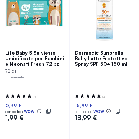
Life Baby S Salviette
Dermedic Sunbrella
Umidificate per Bambini
Baby Latte Protettivo
e Neonati Fresh 72 pz
Spray SPF 50+ 150 ml
72 pz
+ 1 variante
Valutazione:
Valutazione:
(8)
(4)
98%
100%
0,99 €
15,99 €
con codice
WOW
con codice
WOW
1,99 €
18,99 €