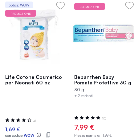
codice: WOW
PROMOZIONE
PROMOZIONE
Life Cotone Cosmetico
Bepanthen Baby
per Neonati 60 pz
Pomata Protettiva 30 g
30 g
+ 2 varianti
Valutazione:
(10)
Valutazione:
(4)
100%
85%
7,99 €
1,69 €
con codice
WOW
Prezzo normale:
11,99 €