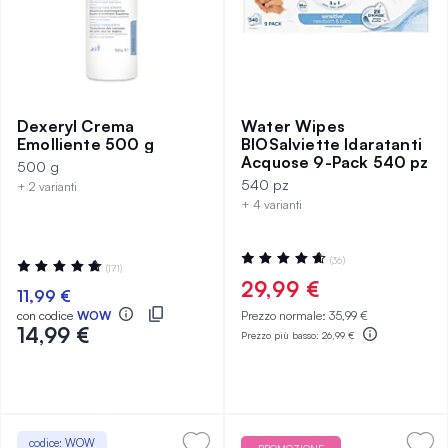
Dexeryl Crema
Water Wipes
Emolliente 500 g
BIOSalviette Idaratanti
Acquose 9-Pack 540 pz
500 g
540 pz
+ 2 varianti
+ 4 varianti
Valutazione:
(36)
Valutazione:
(171)
94%
99%
29,99 €
11,99 €
con codice
WOW
Prezzo normale:
35,99 €
14,99 €
Prezzo più basso:
26,99 €
codice: WOW