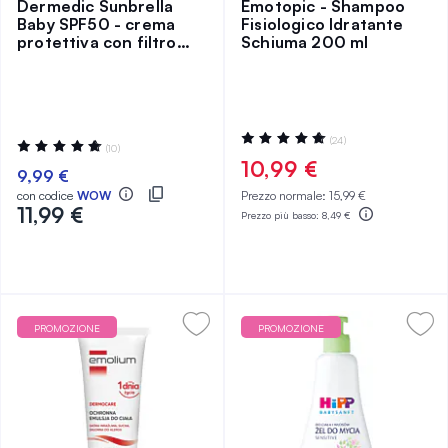
Dermedic Sunbrella
Emotopic - Shampoo
Baby SPF50 - crema
Fisiologico Idratante
protettiva con filtro
Schiuma 200 ml
per bambini 50 ml
Valutazione:
(24)
Valutazione:
(10)
100%
96%
10,99 €
9,99 €
con codice
WOW
Prezzo normale:
15,99 €
11,99 €
Prezzo più basso:
8,49 €
PROMOZIONE
PROMOZIONE