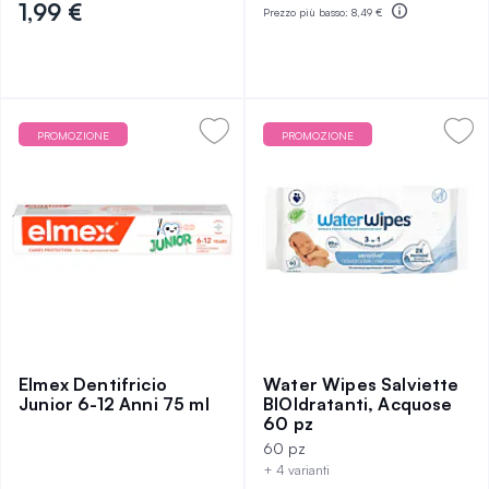
1,99 €
Prezzo più basso:
8,49 €
PROMOZIONE
PROMOZIONE
Elmex Dentifricio
Water Wipes Salviette
Junior 6-12 Anni 75 ml
BIOIdratanti, Acquose
60 pz
60 pz
+ 4 varianti