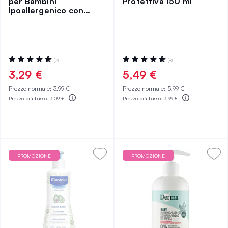
per Bambini
Protettiva 150 ml
Ipoallergenico con
Dosatore 300 ml
Valutazione:
Valutazione:
(2)
(8)
100%
100%
3,29 €
5,49 €
Prezzo normale:
3,99 €
Prezzo normale:
5,99 €
Prezzo più basso:
3,09 €
Prezzo più basso:
3,99 €
PROMOZIONE
PROMOZIONE