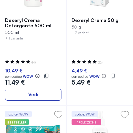
Dexeryl Crema
Dexeryl Crema 50 g
Detergente 500 ml
50 g
500 ml
+ 2 varianti
+ 1 variante
Valutazione:
Valutazione:
(14)
(22)
99%
99%
10,49 €
4,49 €
con codice
WOW
con codice
WOW
11,49 €
5,49 €
Vedi
codice: WOW
codice: WOW
BESTSELLER
PROMOZIONE