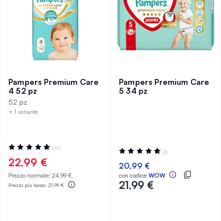
Pampers Premium Care
Pampers Premium Care
4 52 pz
5 34 pz
52 pz
+ 1 variante
Valutazione:
(20)
Valutazione:
(5)
98%
100%
22,99 €
20,99 €
Prezzo normale:
24,99 €
con codice
WOW
21,99 €
Prezzo più basso:
21,99 €