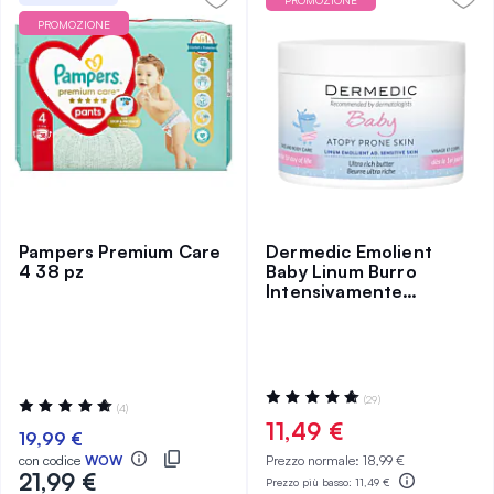
PROMOZIONE
PROMOZIONE
Pampers Premium Care
Dermedic Emolient
4 38 pz
Baby Linum Burro
Intensivamente
Nutriente 225 g
Valutazione:
(29)
Valutazione:
(4)
100%
100%
11,49 €
19,99 €
con codice
WOW
Prezzo normale:
18,99 €
21,99 €
Prezzo più basso:
11,49 €