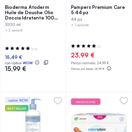
Bioderma Atoderm
Pampers Premium Care
Huile de Douche Olio
5 44 pz
Doccia Idratante 1000
44 pz
ml
1000 ml
+ 1 variante
+ 2 varianti
Valutazione:
(12)
Valutazione:
(608)
100%
99%
23,99 €
15,49 €
con codice
WOW
Prezzo normale:
24,99 €
15,99 €
Prezzo più basso:
22,99 €
codice: WOW
PROMOZIONE
BESTSELLER