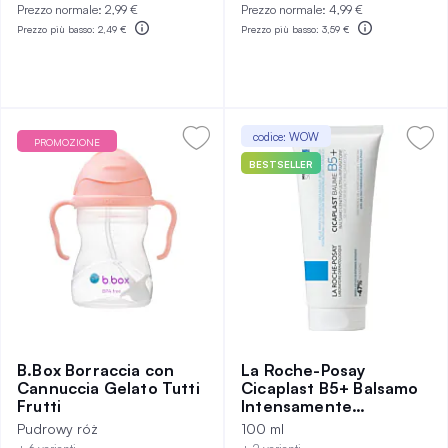
Prezzo normale:
2,99 €
Prezzo normale:
4,99 €
Prezzo più basso:
2,49 €
Prezzo più basso:
3,59 €
codice: WOW
PROMOZIONE
BESTSELLER
B.Box Borraccia con
La Roche-Posay
Cannuccia Gelato Tutti
Cicaplast B5+ Balsamo
Frutti
Intensamente
Rigenerante 100 ml
Pudrowy róż
100 ml