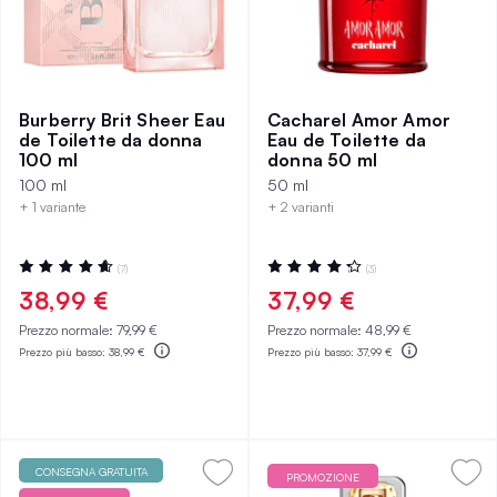
Burberry Brit Sheer Eau
Cacharel Amor Amor
de Toilette da donna
Eau de Toilette da
100 ml
donna 50 ml
100 ml
50 ml
+ 1 variante
+ 2 varianti
Valutazione:
Valutazione:
(7)
(3)
94%
87%
38,99 €
37,99 €
Prezzo normale:
79,99 €
Prezzo normale:
48,99 €
Prezzo più basso:
38,99 €
Prezzo più basso:
37,99 €
CONSEGNA GRATUITA
PROMOZIONE