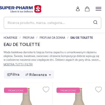
Ri
pr
ma
ca
HOMEPAGE
PROFUMI
PROFUMI DA DONNA
EAU DE TOILETTE
EAU DE TOILETTE
Woda toaletowa damska to lżejsza forma zapachu o umiarkowanym stężeniu
olejków. Świeże, kwiatowe, owocowe i drzewne kompozycje dobrze wpisują się
w codzienne noszenie oraz cieplejsze dni. Dobierz zapach do pory dnia, sezonu
i własnych preferencji, a następnie zamów go wygodnie w Super-Pharm.
MOSTRA TUTTI I FILTRI
Filtra
Rilevanza
PROMOZIONE
PROMOZIONE