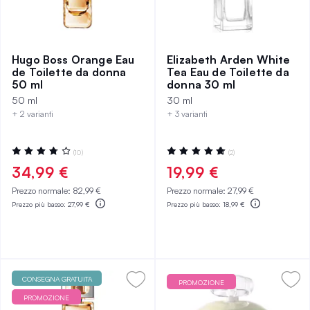
Hugo Boss Orange Eau
Elizabeth Arden White
de Toilette da donna
Tea Eau de Toilette da
50 ml
donna 30 ml
50 ml
30 ml
+ 2 varianti
+ 3 varianti
Valutazione:
Valutazione:
(10)
(2)
75%
100%
34,99 €
19,99 €
Prezzo normale:
82,99 €
Prezzo normale:
27,99 €
Prezzo più basso:
27,99 €
Prezzo più basso:
18,99 €
CONSEGNA GRATUITA
PROMOZIONE
PROMOZIONE