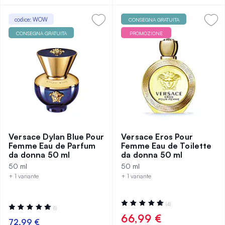
codice: WOW
CONSEGNA GRATUITA
CONSEGNA GRATUITA
PROMOZIONE
Versace Dylan Blue Pour
Versace Eros Pour
Femme Eau de Parfum
Femme Eau de Toilette
da donna 50 ml
da donna 50 ml
50 ml
50 ml
+ 1 variante
+ 1 variante
Valutazione:
(4)
Valutazione:
(1)
98%
100%
66,99 €
72,99 €