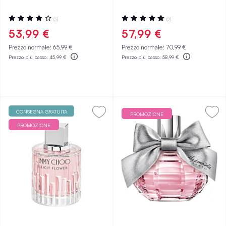
Valutazione:
Valutazione:
(5)
(2)
76%
100%
53,99 €
57,99 €
Prezzo normale:
65,99 €
Prezzo normale:
70,99 €
Prezzo più basso:
45,99 €
Prezzo più basso:
58,99 €
CONSEGNA GRATUITA
PROMOZIONE
PROMOZIONE