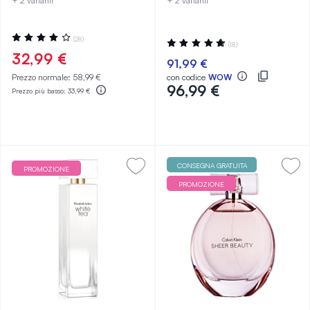
+ 2 varianti
+ 2 varianti
Valutazione:
(28)
Valutazione:
(18)
80%
99%
32,99 €
91,99 €
Prezzo normale:
58,99 €
con codice
WOW
96,99 €
Prezzo più basso:
33,99 €
CONSEGNA GRATUITA
PROMOZIONE
PROMOZIONE