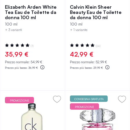
Elizabeth Arden White
Calvin Klein Sheer
Tea Eau de Toilette da
Beauty Eau de Toilette
donna 100 ml
da donna 100 ml
100 ml
100 ml
+ 3 varianti
+ 1 variante
Valutazione:
Valutazione:
(7)
(24)
100%
98%
35,99 €
42,99 €
Prezzo normale:
54,99 €
Prezzo normale:
52,99 €
Prezzo più basso:
36,99 €
Prezzo più basso:
29,99 €
CONSEGNA GRATUITA
PROMOZIONE
PROMOZIONE