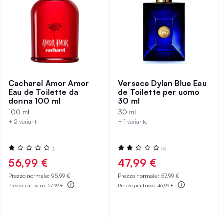
Cacharel Amor Amor
Versace Dylan Blue Eau
Eau de Toilette da
de Toilette per uomo
donna 100 ml
30 ml
100 ml
30 ml
+ 2 varianti
+ 1 variante
Valutazione:
Valutazione:
(1)
(3)
20%
47%
56,99 €
47,99 €
Prezzo normale:
95,99 €
Prezzo normale:
57,99 €
Prezzo più basso:
57,99 €
Prezzo più basso:
46,99 €