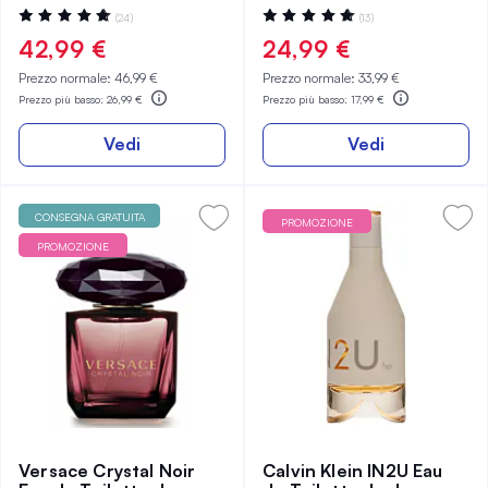
Valutazione:
Valutazione:
(24)
(13)
96%
100%
42,99 €
24,99 €
Prezzo normale:
46,99 €
Prezzo normale:
33,99 €
Prezzo più basso:
26,99 €
Prezzo più basso:
17,99 €
Vedi
Vedi
CONSEGNA GRATUITA
PROMOZIONE
PROMOZIONE
Versace Crystal Noir
Calvin Klein IN2U Eau