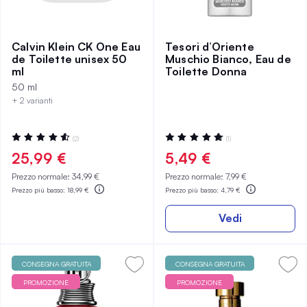
Calvin Klein CK One Eau
Tesori d’Oriente
de Toilette unisex 50
Muschio Bianco, Eau de
ml
Toilette Donna
50 ml
+ 2 varianti
Valutazione:
Valutazione:
(2)
(1)
93%
100%
25,99 €
5,49 €
Prezzo normale:
34,99 €
Prezzo normale:
7,99 €
Prezzo più basso:
18,99 €
Prezzo più basso:
4,79 €
Vedi
CONSEGNA GRATUITA
CONSEGNA GRATUITA
PROMOZIONE
PROMOZIONE