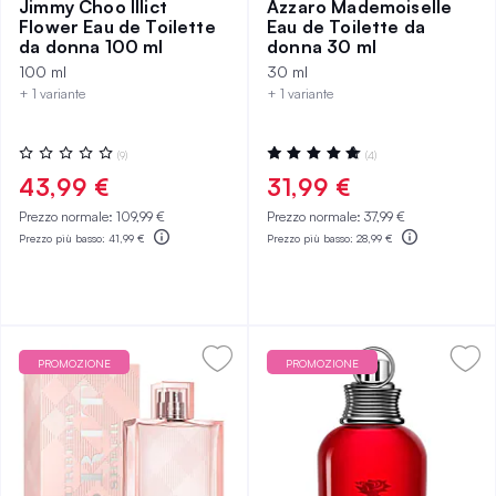
Jimmy Choo Illict
Azzaro Mademoiselle
Flower Eau de Toilette
Eau de Toilette da
da donna 100 ml
donna 30 ml
100 ml
30 ml
+ 1 variante
+ 1 variante
Valutazione:
Valutazione:
(9)
(4)
0%
100%
43,99 €
31,99 €
Prezzo normale:
109,99 €
Prezzo normale:
37,99 €
Prezzo più basso:
41,99 €
Prezzo più basso:
28,99 €
PROMOZIONE
PROMOZIONE