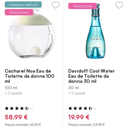
CONSEGNA GRATUITA
PROMOZIONE
PROMOZIONE
Cacharel Noa Eau de
Davidoff Cool Water
Toilette da donna 100
Eau de Toilette da
ml
donna 30 ml
100 ml
30 ml
+ 2 varianti
+ 2 varianti
Valutazione:
Valutazione:
(7)
(2)
91%
90%
58,99 €
19,99 €
Prezzo normale:
63,49 €
Prezzo normale:
24,99 €