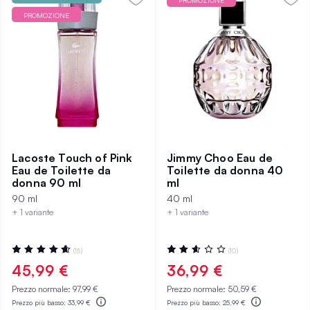
PROMOZIONE
PROMOZIONE
Lacoste Touch of Pink
Jimmy Choo Eau de
Eau de Toilette da
Toilette da donna 40
donna 90 ml
ml
90 ml
40 ml
+ 1 variante
+ 1 variante
Valutazione:
Valutazione:
(15)
(10)
94%
52%
45,99 €
36,99 €
Prezzo normale:
97,99 €
Prezzo normale:
50,59 €
Prezzo più basso:
33,99 €
Prezzo più basso:
25,99 €