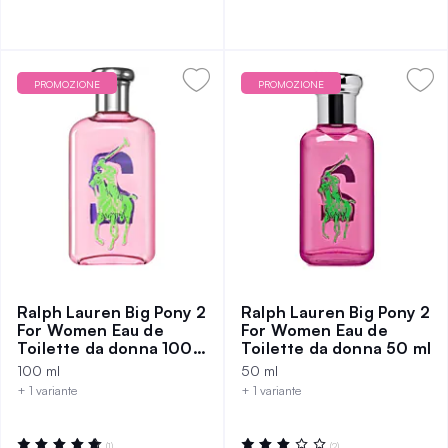
PROMOZIONE
PROMOZIONE
Ralph Lauren Big Pony 2
Ralph Lauren Big Pony 2
For Women Eau de
For Women Eau de
Toilette da donna 100
Toilette da donna 50 ml
ml
100 ml
50 ml
+ 1 variante
+ 1 variante
Valutazione:
Valutazione:
(1)
(2)