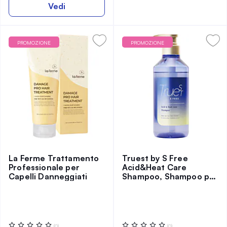
Vedi
PROMOZIONE
PROMOZIONE
La Ferme Trattamento
Truest by S Free
Professionale per
Acid&Heat Care
Capelli Danneggiati
Shampoo, Shampoo per
capelli attivato dal
calore, 480 ml
Valutazione:
Valutazione:
(0)
(0)