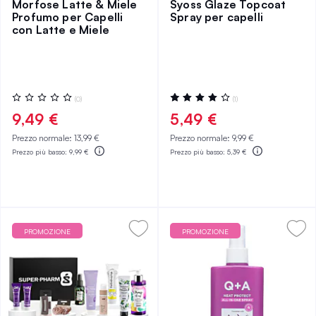
Morfose Latte & Miele
Syoss Glaze Topcoat
Profumo per Capelli
Spray per capelli
con Latte e Miele
Valutazione:
Valutazione:
(0)
(1)
0%
80%
9,49 €
5,49 €
Prezzo normale:
13,99 €
Prezzo normale:
9,99 €
Prezzo più basso:
9,99 €
Prezzo più basso:
5,39 €
PROMOZIONE
PROMOZIONE