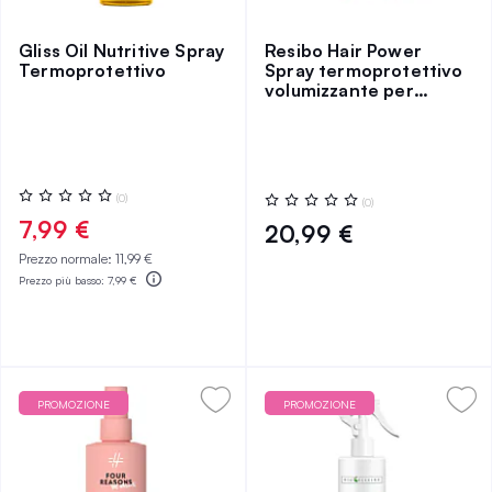
Gliss Oil Nutritive Spray
Resibo Hair Power
Termoprotettivo
Spray termoprotettivo
volumizzante per
capelli
Valutazione:
Valutazione:
(0)
(0)
0%
0%
7,99 €
20,99 €
Prezzo normale:
11,99 €
Prezzo più basso:
7,99 €
PROMOZIONE
PROMOZIONE