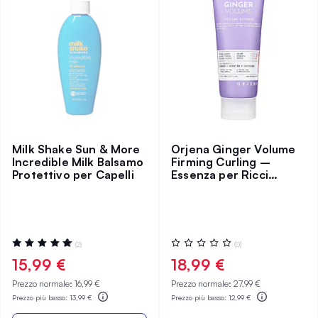
Milk Shake Sun & More
Orjena Ginger Volume
Incredible Milk Balsamo
Firming Curling –
Protettivo per Capelli
Essenza per Ricci
Ginger Volume
Valutazione:
Valutazione:
(2)
(0)
100%
0%
15,99 €
18,99 €
Prezzo normale:
16,99 €
Prezzo normale:
27,99 €
Prezzo più basso:
13,99 €
Prezzo più basso:
12,99 €