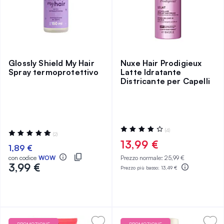
Glossly Shield My Hair
Nuxe Hair Prodigieux
Spray termoprotettivo
Latte Idratante
Districante per Capelli
Valutazione:
(4)
Valutazione:
(2)
80%
100%
13,99 €
1,89 €
con codice
WOW
Prezzo normale:
25,99 €
3,99 €
Prezzo più basso:
13,49 €