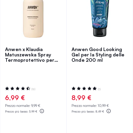
Anwen x Klaudia
Anwen Good Looking
Matuszewska Spray
Gel per la Styling delle
Termoprotettivo per
Onde 200 ml
Capelli
Valutazione:
Valutazione:
(18)
(5)
92%
100%
6,99 €
8,99 €
Prezzo normale:
9,99 €
Prezzo normale:
10,99 €
Prezzo più basso:
5,99 €
Prezzo più basso:
8,49 €