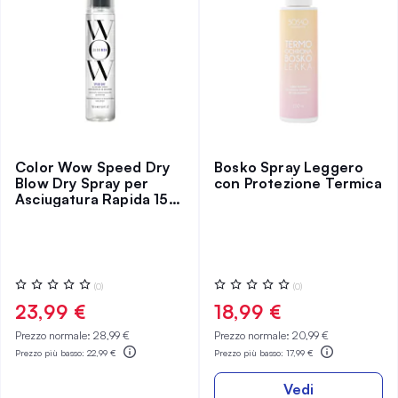
Color Wow Speed Dry
Bosko Spray Leggero
Blow Dry Spray per
con Protezione Termica
Asciugatura Rapida 150
ml
Valutazione:
Valutazione:
(0)
(0)
0%
0%
23,99 €
18,99 €
Prezzo normale:
28,99 €
Prezzo normale:
20,99 €
Prezzo più basso:
22,99 €
Prezzo più basso:
17,99 €
Vedi