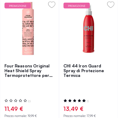
PROMOZIONE
PROMOZIONE
Four Reasons Original
CHI 44 Iron Guard
Heat Shield Spray
Spray di Protezione
Termoprotettore per
Termica
Capelli
Valutazione:
Valutazione:
(0)
(1)
0%
100%
11,49 €
13,49 €
Prezzo normale:
19,99 €
Prezzo normale:
17,99 €