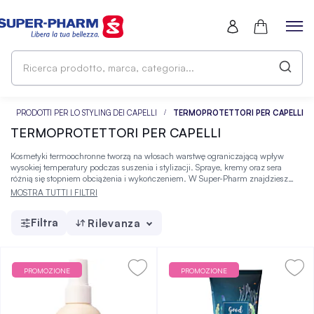
Ri
pr
ma
ca
I
PRODOTTI PER LO STYLING DEI CAPELLI
TERMOPROTETTORI PER CAPELLI
TERMOPROTETTORI PER CAPELLI
Kosmetyki termoochronne tworzą na włosach warstwę ograniczającą wpływ
wysokiej temperatury podczas suszenia i stylizacji. Spraye, kremy oraz sera
różnią się stopniem obciążenia i wykończeniem. W Super-Pharm znajdziesz
produkty do włosów różniące się mocą utrwalenia, konsystencją i efektem na
MOSTRA TUTTI I FILTRI
włosach, więc łatwiej wybierzesz odpowiednie rozwiązanie.
Filtra
Rilevanza
PROMOZIONE
PROMOZIONE