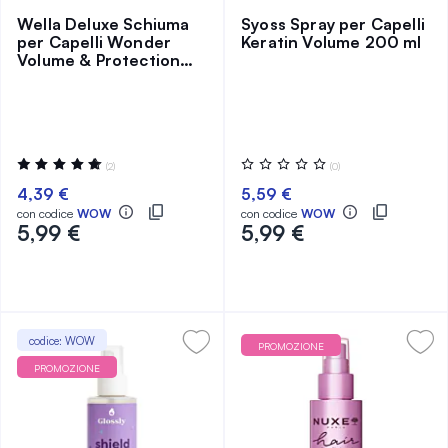
Wella Deluxe Schiuma
Syoss Spray per Capelli
per Capelli Wonder
Keratin Volume 200 ml
Volume & Protection
200 ml
Valutazione:
Valutazione:
(2)
(0)
100%
0%
4,39 €
5,59 €
con codice
WOW
con codice
WOW
5,99 €
5,99 €
codice: WOW
PROMOZIONE
PROMOZIONE