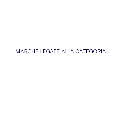
MARCHE LEGATE ALLA CATEGORIA
Blog
Chi siamo
Pagamenti
Consegne
Regolamento del negozio
Informativa su