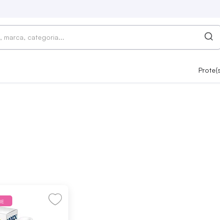
Prote(
NE