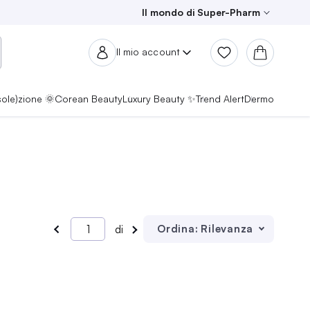
Il mondo di Super-Pharm
Il mio account
sole)zione 🌞
Corean Beauty
Luxury Beauty ✨
Trend Alert
Dermo
Ordina:
Rilevanza
di