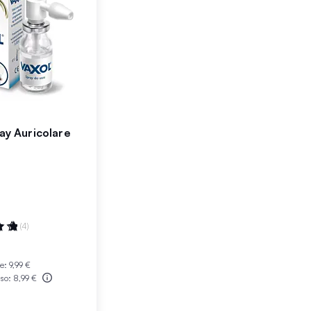
ay Auricolare
:
(4)
le:
9,99 €
sso:
8,99 €