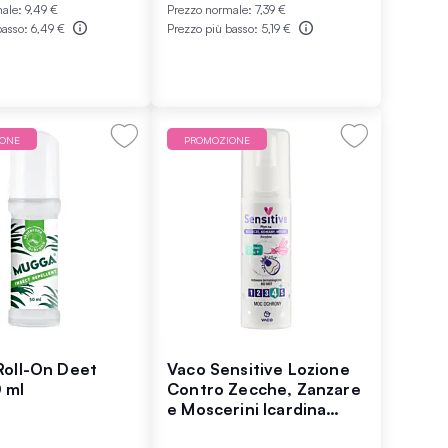
male:
9,49 €
Prezzo normale:
7,39 €
basso:
6,49 €
Prezzo più basso:
5,19 €
IONE
PROMOZIONE
oll-On Deet
Vaco Sensitive Lozione
 ml
Contro Zecche, Zanzare
e Moscerini Icardina
10% Dai 6 Mesi di Età