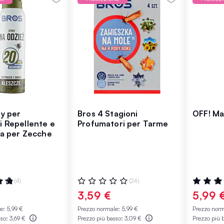
y per
Bros 4 Stagioni
OFF! Ma
i Repellente e
Profumatori per Tarme
da per Zecche
:
Valutazione:
Valutazio
(4)
(24)
0%
100%
3,59 €
5,99 
le:
5,99 €
Prezzo normale:
5,99 €
Prezzo nor
sso:
3,69 €
Prezzo più basso:
3,09 €
Prezzo più 