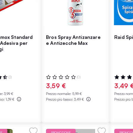
omox Standard
Bros Spray Antizanzare
Raid Sp
 Adesiva per
e Antizecche Max
gi
:
Valutazione:
Valutazio
(2)
(0)
0%
100%
3,59 €
3,49 
le:
3,99 €
Prezzo normale:
5,99 €
Prezzo nor
sso:
1,39 €
Prezzo più basso:
3,49 €
Prezzo più 
NE
PROMOZIONE
PROMOZ