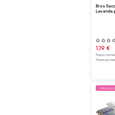
Bros Sacc
Lavanda 
Valutazione
0%
1,19 €
Prezzo norma
Prezzo più ba
PROMOZIO