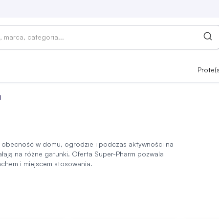
Prote(
I
 obecność w domu, ogrodzie i podczas aktywności na
ziałają na różne gatunki. Oferta Super-Pharm pozwala
chem i miejscem stosowania.