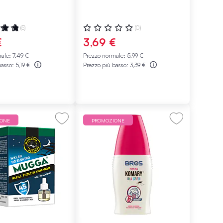
ne:
Valutazione:
(5)
(0)
0%
€
3,69 €
male:
7,49 €
Prezzo normale:
5,99 €
basso:
5,19 €
Prezzo più basso:
3,39 €
IONE
PROMOZIONE