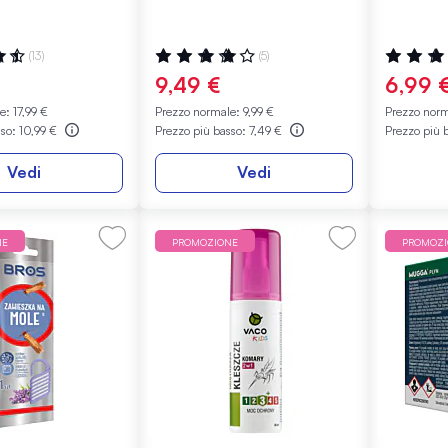
:
Valutazione:
Valutazio
(13)
(5)
83%
100%
€
9,49 €
6,99 
le:
17,99 €
Prezzo normale:
9,99 €
Prezzo nor
sso:
10,99 €
Prezzo più basso:
7,49 €
Prezzo più 
Vedi
Vedi
NE
PROMOZIONE
PROMOZ