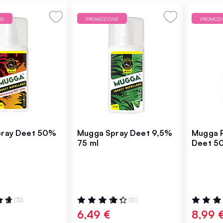
NE
PROMOZIONE
PROMOZ
pray Deet 50%
Mugga Spray Deet 9,5%
Mugga R
75 ml
Deet 5
:
Valutazione:
Valutazio
(72)
(10)
90%
74%
6,49 €
8,99 