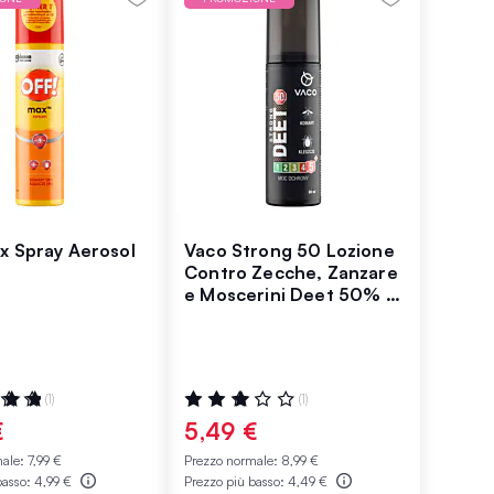
x Spray Aerosol
Vaco Strong 50 Lozione
Contro Zecche, Zanzare
e Moscerini Deet 50% +
Geraniolo
ne:
Valutazione:
(1)
(1)
60%
€
5,49 €
male:
7,99 €
Prezzo normale:
8,99 €
basso:
4,99 €
Prezzo più basso:
4,49 €