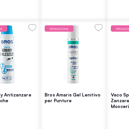
NE
PROMOZIONE
PROMOZ
ay Antizanzare
Bros Amaris Gel Lenitivo
Vaco Sp
cche
per Punture
Zanzare
Mosceri
Deet 3