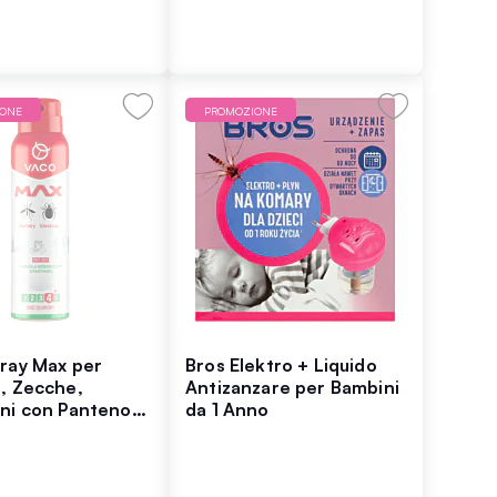
IONE
PROMOZIONE
ray Max per
Bros Elektro + Liquido
, Zecche,
Antizanzare per Bambini
ni con Pantenolo
da 1 Anno
0%