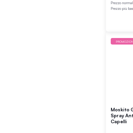
Prezzo norma
Prezzo più ba
PROMOZIO
Moskito 
Spray An
Capelli