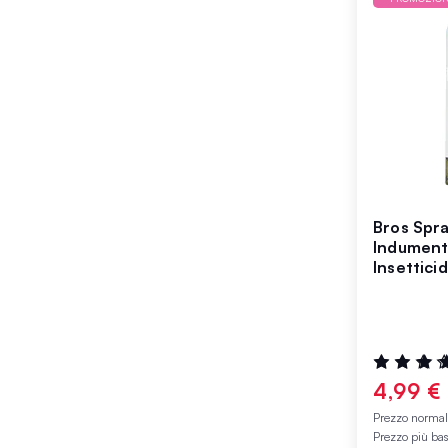
Bros Spra
Indument
Insettici
Valutazione
100%
4,99 €
Prezzo norma
Prezzo più ba