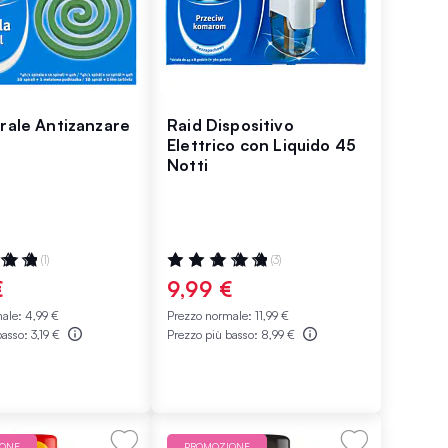
irale Antizanzare
Raid Dispositivo
Elettrico con Liquido 45
Notti
ne:
Valutazione:
(1)
(3)
100%
€
9,99 €
male:
4,99 €
Prezzo normale:
11,99 €
basso:
3,19 €
Prezzo più basso:
8,99 €
IONE
PROMOZIONE