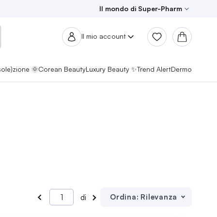
Il mondo di Super-Pharm
Il mio account
sole)zione 🌞
Corean Beauty
Luxury Beauty ✨
Trend Alert
Dermo
Ordina:
Rilevanza
di