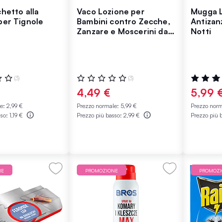
hetto alla
Vaco Lozione per
Mugga L
per Tignole
Bambini contro Zecche,
Antizan
Zanzare e Moscerini dai
Notti
12 Mesi di Età
:
Valutazione:
Valutazio
(3)
(3)
0%
100%
4,49 €
5,99 
le:
2,99 €
Prezzo normale:
5,99 €
Prezzo nor
sso:
1,19 €
Prezzo più basso:
2,99 €
Prezzo più 
NE
PROMOZIONE
PROMOZ