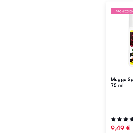
PROMOZIO
Mugga S
75 ml
Valutazione
96%
9,49 €