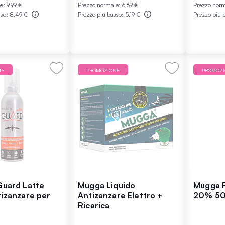
le:
9,99 €
Prezzo normale:
6,69 €
Prezzo nor
sso:
8,49 €
Prezzo più basso:
5,19 €
Prezzo più 
NE
PROMOZIONE
PROMOZ
Guard Latte
Mugga Liquido
Mugga R
tizanzare per
Antizanzare Elettro +
20% 50
Ricarica