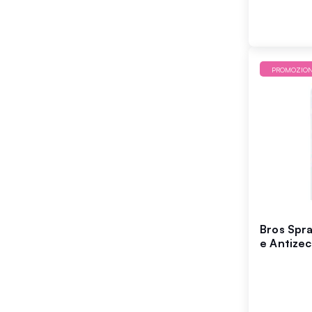
PROMOZIO
Bros Spr
e Antize