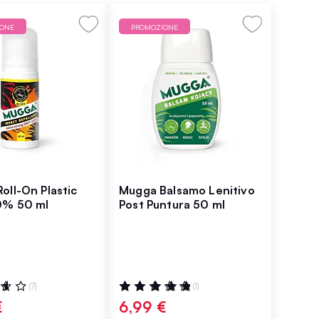
IONE
PROMOZIONE
oll-On Plastic
Mugga Balsamo Lenitivo
0% 50 ml
Post Puntura 50 ml
ne:
Valutazione:
(7)
(1)
100%
€
6,99 €