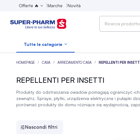
Offerte 🔥
Marche
Novità
Ricerca
prodotto,
marca,
Tutte le categorie
categoria...
HOMEPAGE
CASA
ARREDAMENTO CASA
REPELLENTI PER INSETT
REPELLENTI PER INSETTI
Produkty do odstraszania owadów pomagają ograniczyć ich
zewnątrz. Spraye, płytki, urządzenia elektryczne i pułapki d
porównać produkty do domu różniące się wydajnością, zapa
Nascondi filtri