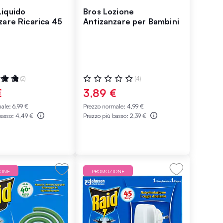
iquido
Bros Lozione
zare Ricarica 45
Antizanzare per Bambini
ne:
Valutazione:
(2)
(4)
0%
€
3,89 €
male:
6,99 €
Prezzo normale:
4,99 €
basso:
4,49 €
Prezzo più basso:
2,39 €
IONE
PROMOZIONE