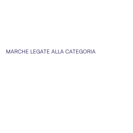
MARCHE LEGATE ALLA CATEGORIA
SERVIZIO CLIENTI
Siamo a vostra disposizione dal lunedì al venerdì dalle 09:00 alle 19:00
SUPER-PHARM POLAND SP. Z O.O. via Domaniewska 48,
02-672 Varsavia, Polonia. NIP (IVA).: PL5252175977