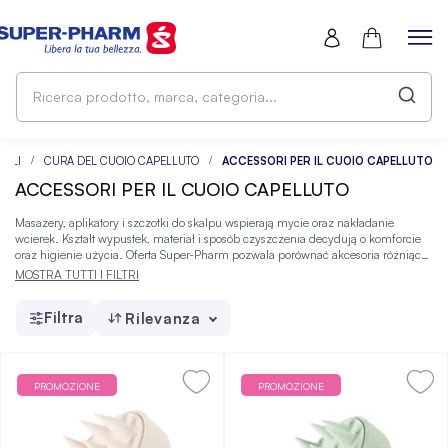
Ri
pr
ma
ca
ELLI
CURA DEL CUOIO CAPELLUTO
ACCESSORI PER IL CUOIO CAPELLUTO
ACCESSORI PER IL CUOIO CAPELLUTO
Masażery, aplikatory i szczotki do skalpu wspierają mycie oraz nakładanie
wcierek. Kształt wypustek, materiał i sposób czyszczenia decydują o komforcie
oraz higienie użycia. Oferta Super-Pharm pozwala porównać akcesoria różniące
się materiałem, rozmiarem i przeznaczeniem.
MOSTRA TUTTI I FILTRI
Filtra
Rilevanza
PROMOZIONE
PROMOZIONE