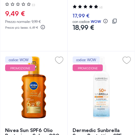
Valutazione:
(0)
Valutazione:
(4)
0%
100%
9,49 €
17,99 €
Prezzo normale:
9,99 €
con codice
WOW
18,99 €
Prezzo più basso:
6,49 €
codice: WOW
codice: WOW
PROMOZIONE
PROMOZIONE
Nivea Sun SPF6 Olio
Dermedic Sunbrella