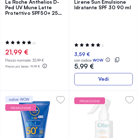
La Roche Anthelios D-
Lirene Sun Emulsione
Ped UV Mune Latte
Idratante SPF 30 90 ml
Protettivo SPF50+ 250
ml
Valutazione:
(3)
Valutazione:
(1)
100%
100%
21,99 €
3,59 €
Prezzo normale:
33,99 €
con codice
WOW
5,99 €
Prezzo più basso:
19,99 €
Vedi
codice: WOW
PROMOZIONE
PROMOZIONE