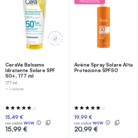
PROMOZIONE
CeraVe Balsamo
Avène Spray Solare Alta
Idratante Solare SPF
Protezione SPF50
50+, 177 ml
177 ml
+ 1 variante
Valutazione:
Valutazione:
(4)
(2)
95%
100%
15,49 €
19,99 €
con codice
WOW
con codice
WOW
15,99 €
20,99 €