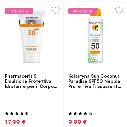
PROMOZIONE
PROMOZIONE
Pharmaceris S
Kolastyna Sun Coconut
Emulsione Protettiva
Paradise SPF50 Nebbia
Idratante per il Corpo
Protettiva Trasparente
SPF30 150 ml
Secca SPF50 150 ml
Valutazione:
Valutazione:
(10)
(5)
93%
72%
17,99 €
9,99 €