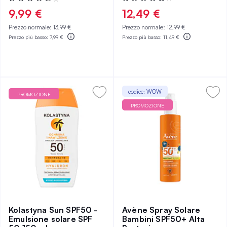
93%
100%
9,99 €
12,49 €
Prezzo normale:
13,99 €
Prezzo normale:
12,99 €
Prezzo più basso:
7,99 €
Prezzo più basso:
11,49 €
codice: WOW
PROMOZIONE
PROMOZIONE
Kolastyna Sun SPF50 -
Avène Spray Solare
Emulsione solare SPF
Bambini SPF50+ Alta