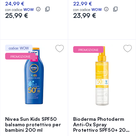
100%
100%
24,99 €
22,99 €
con codice
WOW
con codice
WOW
25,99 €
23,99 €
codice: WOW
PROMOZIONE
PROMOZIONE
Nivea Sun Kids SPF50
Bioderma Photoderm
balsamo protettivo per
Anti-Ox Spray
bambini 200 ml
Protettivo SPF50+ 200
ml