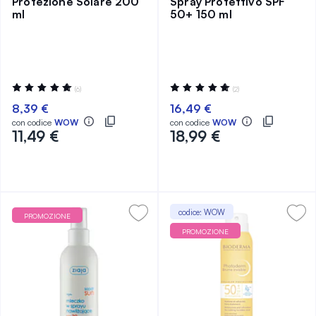
Protezione Solare 200
Spray Protettivo SPF
ml
50+ 150 ml
Valutazione:
Valutazione:
(6)
(2)
98%
100%
8,39 €
16,49 €
con codice
WOW
con codice
WOW
11,49 €
18,99 €
codice: WOW
PROMOZIONE
PROMOZIONE