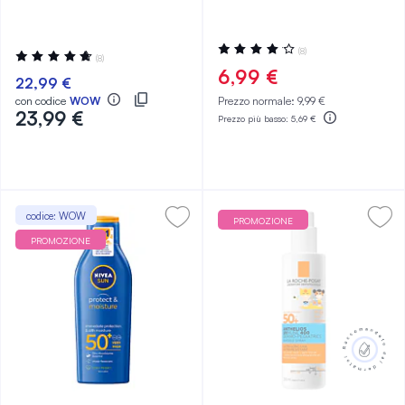
Valutazione:
(8)
Valutazione:
(8)
85%
95%
6,99 €
22,99 €
con codice
WOW
Prezzo normale:
9,99 €
23,99 €
Prezzo più basso:
5,69 €
codice: WOW
PROMOZIONE
PROMOZIONE