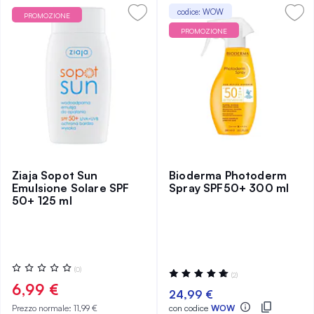
codice: WOW
PROMOZIONE
PROMOZIONE
Ziaja Sopot Sun
Bioderma Photoderm
Emulsione Solare SPF
Spray SPF50+ 300 ml
50+ 125 ml
Valutazione:
(0)
Valutazione:
(2)
0%
100%
6,99 €
24,99 €
Prezzo normale:
11,99 €
con codice
WOW