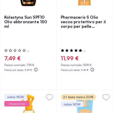
Kolastyna Sun SPF10
Pharmaceris S Olio
Olio abbronzante 150
secco protettivo per il
ml
corpo per pelle
bagnata e asciutta SPF
30
Valutazione:
Valutazione:
(0)
(4)
0%
100%
7,49 €
11,99 €
Prezzo normale:
7,99 €
Prezzo normale:
19,99 €
Prezzo più basso:
5,49 €
Prezzo più basso:
9,49 €
2+ borsa mare a 0,01€
codice: WOW
PROMOZIONE
codice: WOW