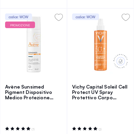
codice: WOW
codice: WOW
PROMOZIONE
Avène Sunsimed
Vichy Capital Soleil Cell
Pigment Dispositivo
Protect UV Spray
Medico Protezione
Protettivo Corpo
Molto Alta 80 ml
SPF50+ 200 ml
Valutazione:
Valutazione:
(7)
(2)