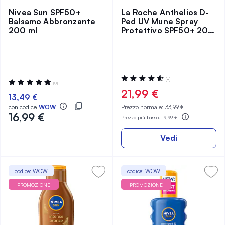
Nivea Sun SPF50+
La Roche Anthelios D-
Balsamo Abbronzante
Ped UV Mune Spray
200 ml
Protettivo SPF50+ 200
ml
Valutazione:
(8)
Valutazione:
(9)
93%
100%
21,99 €
13,49 €
con codice
WOW
Prezzo normale:
33,99 €
16,99 €
Prezzo più basso:
19,99 €
Vedi
codice: WOW
codice: WOW
PROMOZIONE
PROMOZIONE