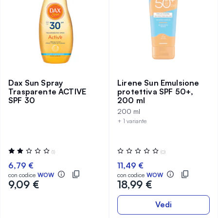
Dax Sun Spray
Lirene Sun Emulsione
Trasparente ACTIVE
protettiva SPF 50+,
SPF 30
200 ml
200 ml
+ 1 variante
Valutazione:
Valutazione:
(1)
(0)
40%
0%
6,79 €
11,49 €
con codice
WOW
con codice
WOW
9,09 €
18,99 €
Vedi