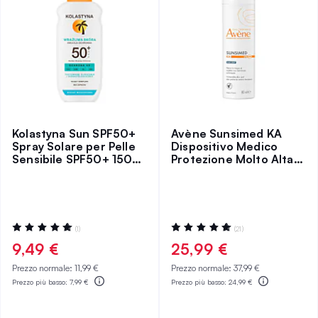
Kolastyna Sun SPF50+
Avène Sunsimed KA
Spray Solare per Pelle
Dispositivo Medico
Sensibile SPF50+ 150
Protezione Molto Alta
ml
80 ml
Valutazione:
Valutazione:
(1)
(21)
100%
99%
9,49 €
25,99 €
Prezzo normale:
11,99 €
Prezzo normale:
37,99 €
Prezzo più basso:
7,99 €
Prezzo più basso:
24,99 €