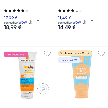
Valutazione:
Valutazione:
(2)
(4)
100%
75%
17,99 €
11,49 €
con codice
WOW
con codice
WOW
18,99 €
14,49 €
2+ borsa mare a 0,01€
PROMOZIONE
codice: WOW