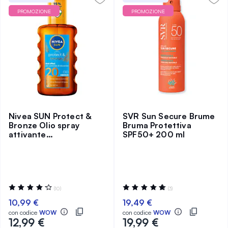
PROMOZIONE
PROMOZIONE
Nivea SUN Protect &
SVR Sun Secure Brume
Bronze Olio spray
Bruma Protettiva
attivante
SPF50+ 200 ml
l'abbronzatura naturale
SPF20
Valutazione:
Valutazione:
(10)
(3)
86%
100%
10,99 €
19,49 €
con codice
WOW
con codice
WOW
12,99 €
19,99 €