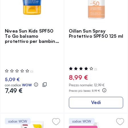
Nivea Sun Kids SPF50
Oillan Sun Spray
To Go balsamo
Protettivo SPF50 125 ml
protettivo per bambini
50 ml
Valutazione:
(3)
Valutazione:
(0)
80%
0%
8,99 €
5,09 €
con codice
WOW
Prezzo normale:
12,99 €
7,49 €
Prezzo più basso:
8,99 €
Vedi
codice: WOW
codice: WOW