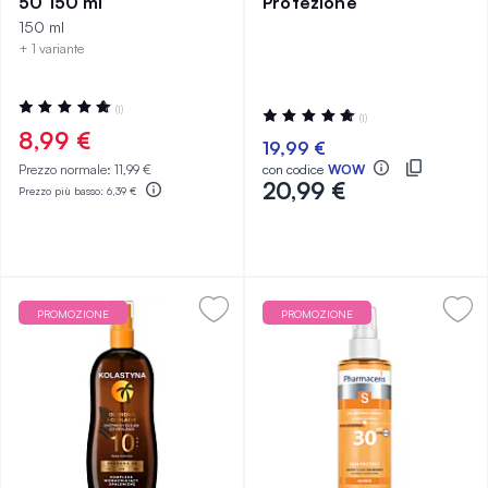
50 150 ml
Protezione
150 ml
+ 1 variante
Valutazione:
(1)
Valutazione:
(1)
100%
100%
8,99 €
19,99 €
Prezzo normale:
11,99 €
con codice
WOW
20,99 €
Prezzo più basso:
6,39 €
PROMOZIONE
PROMOZIONE