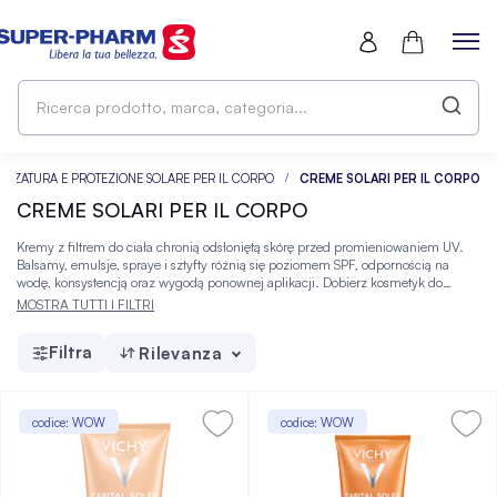
Ri
pr
ma
ca
NZATURA E PROTEZIONE SOLARE PER IL CORPO
CREME SOLARI PER IL CORPO
CREME SOLARI PER IL CORPO
Kremy z filtrem do ciała chronią odsłoniętą skórę przed promieniowaniem UV.
Balsamy, emulsje, spraye i sztyfty różnią się poziomem SPF, odpornością na
wodę, konsystencją oraz wygodą ponownej aplikacji. Dobierz kosmetyk do
codziennej rutyny i oczekiwanego komfortu, a następnie zamów go wygodnie w
MOSTRA TUTTI I FILTRI
Super-Pharm.
Filtra
Rilevanza
codice: WOW
codice: WOW