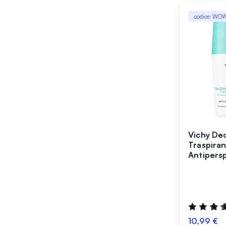
codice: WO
Vichy Deo
Traspira
Antipersp
50 ml
Valutazione
99%
10,99 €