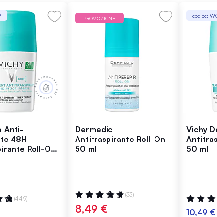
W
codice: 
PROMOZIONE
 Anti-
Dermedic
Vichy D
nte 48H
Antitraspirante Roll-On
Antitra
irante Roll-On
50 ml
50 ml
Valutazione:
(33)
:
Valutazio
(449)
97%
99%
8,49 €
10,49 €