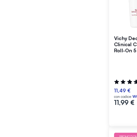
Vichy De
Clinical 
Roll-On 5
Valutazione
99%
11,49 €
con codice
W
11,99 €
PROMOZIO