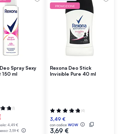
PROMOZIONE
Deo Spray Sexy
Rexona Deo Stick
 150 ml
Invisible Pure 40 ml
ne:
(1)
Valutazione:
(4)
100%
€
3,49 €
male:
4,49 €
con codice
WOW
3,69 €
basso:
3,59 €