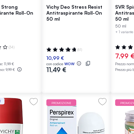
x Strong
Vichy Deo Stress Resist
SVR Spir
irante Roll-On
Antitraspirante Roll-On
Antitra
50 ml
50 ml
50 ml
+ 1 variante
:
Valutazio
(34)
Valutazione:
(61)
97%
98%
7,99 
10,99 €
le:
11,99 €
con codice
WOW
Prezzo nor
11,49 €
sso:
9,99 €
Prezzo più 
W
PROMOZIONE
PROMOZ