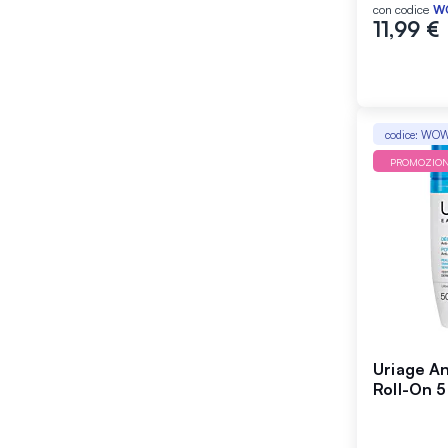
con codice
W
11,99 €
codice: WO
PROMOZIO
Uriage An
Roll-On 5