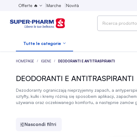
Offerte 🔥
Marche
Novità
Ricerca
prodotto,
marca,
Tutte le categorie
categoria...
HOMEPAGE
IGIENE
DEODORANTI E ANTITRASPIRANTI
DEODORANTI E ANTITRASPIRANTI
Dezodoranty ograniczają nieprzyjemny zapach, a antyperspi
sztyfty, kulki i kremy różnią się sposobem aplikacji, zapach
używania oraz oczekiwanego komfortu, a następnie zamów 
Nascondi filtri