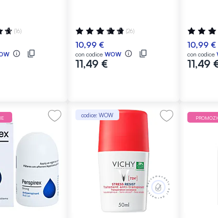
50 ml
:
Valutazione:
Valutazio
(16)
(26)
97%
98%
10,99 €
10,99 €
OW
con codice
WOW
con codice
11,49 €
11,49 
codice: WOW
NE
PROMOZ