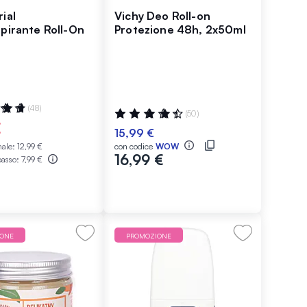
ial
Vichy Deo Roll-on
spirante Roll-On
Protezione 48h, 2x50ml
ne:
(48)
Valutazione:
(50)
92%
€
15,99 €
male:
12,99 €
con codice
WOW
16,99 €
basso:
7,99 €
IONE
PROMOZIONE