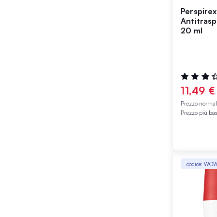
Perspire
Antitrasp
20 ml
Valutazione
70%
11,49 €
Prezzo norma
Prezzo più ba
codice: WO