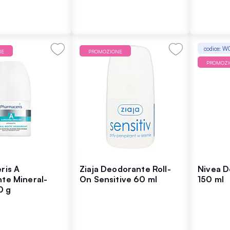
codice: 
NE
PROMOZIONE
PROMOZ
ris A
Ziaja Deodorante Roll-
Nivea D
te Mineral-
On Sensitive 60 ml
150 ml
0 g