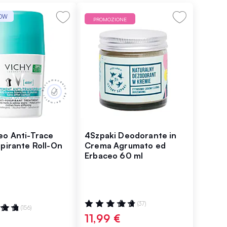
WOW
PROMOZIONE
eo Anti-Trace
4Szpaki Deodorante in
spirante Roll-On
Crema Agrumato ed
Erbaceo 60 ml
Valutazione:
(37)
ne:
(156)
97%
11,99 €