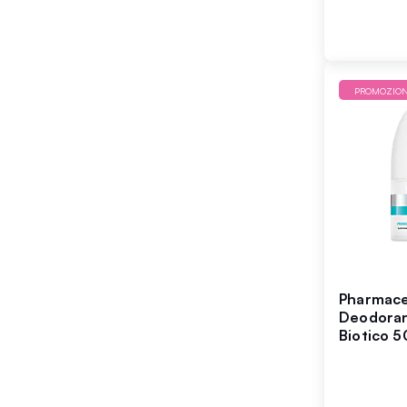
PROMOZIO
Pharmace
Deodoran
Biotico 5