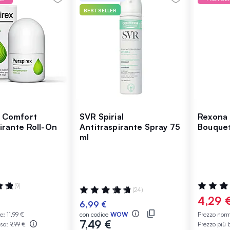
BESTSELLER
x Comfort
SVR Spirial
Rexona 
irante Roll-On
Antitraspirante Spray 75
Bouquet
ml
:
Valutazio
(9)
Valutazione:
(24)
100%
98%
4,29 
6,99 €
le:
11,99 €
con codice
WOW
Prezzo nor
7,49 €
sso:
9,99 €
Prezzo più 