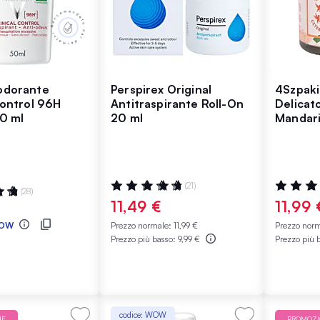
odorante
Perspirex Original
4Szpak
Control 96H
Antitraspirante Roll-On
Delicat
0 ml
20 ml
Mandari
Valutazione:
Valutazio
(21)
:
(28)
98%
96%
11,49 €
11,99 
OW
Prezzo normale:
11,99 €
Prezzo nor
Prezzo più basso:
9,99 €
Prezzo più 
codice: WOW
NE
PROMOZ