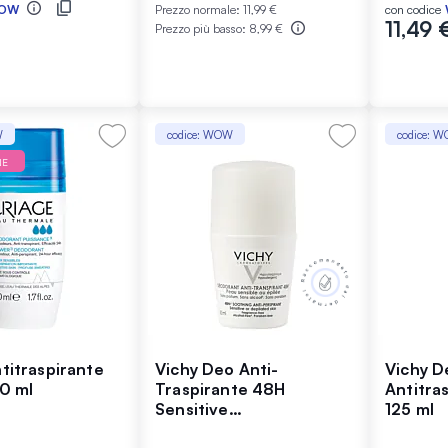
OW
Prezzo normale:
11,99 €
con codice
11,49 
Prezzo più basso:
8,99 €
W
codice: WOW
codice: 
NE
titraspirante
Vichy Deo Anti-
Vichy D
0 ml
Traspirante 48H
Antitra
Sensitive
125 ml
Antiperspirante Roll-On