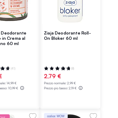
i Deodorante
Ziaja Deodorante Roll-
o in Crema al
On Bloker 60 ml
no 60 ml
ne:
Valutazione:
(41)
(8)
98%
€
2,79 €
male:
14,99 €
Prezzo normale:
2,99 €
basso:
10,99 €
Prezzo più basso:
2,19 €
codice: WOW
IONE