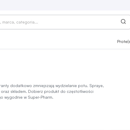
Prote(
ranty dodatkowo zmniejszają wydzielanie potu. Spraye,
em oraz składem. Dobierz produkt do częstotliwości
go wygodnie w Super-Pharm.