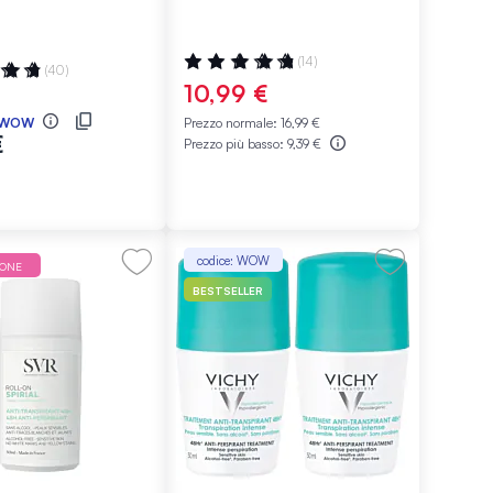
Valutazione:
(14)
ne:
(40)
99%
10,99 €
WOW
Prezzo normale:
16,99 €
€
Prezzo più basso:
9,39 €
codice: WOW
IONE
BESTSELLER