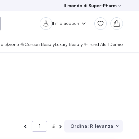
Il mondo di Super-Pharm
Il mio account
sole)zione 🌞
Corean Beauty
Luxury Beauty ✨
Trend Alert
Dermo
Ordina:
Rilevanza
di