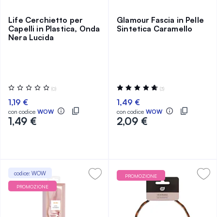
Life Cerchietto per
Glamour Fascia in Pelle
Capelli in Plastica, Onda
Sintetica Caramello
Nera Lucida
Valutazione:
Valutazione:
(0)
(3)
0%
95%
1,19 €
1,49 €
con codice
WOW
con codice
WOW
1,49 €
2,09 €
codice: WOW
PROMOZIONE
PROMOZIONE