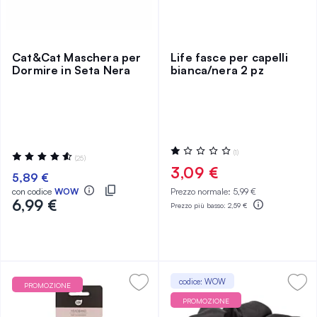
Cat&Cat Maschera per
Life fasce per capelli
Dormire in Seta Nera
bianca/nera 2 pz
Valutazione:
(1)
Valutazione:
(25)
20%
93%
3,09 €
5,89 €
con codice
WOW
Prezzo normale:
5,99 €
6,99 €
Prezzo più basso:
2,59 €
codice: WOW
PROMOZIONE
PROMOZIONE