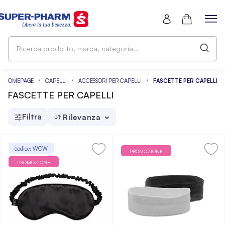
Ri
pr
ma
ca
HOMEPAGE
CAPELLI
ACCESSORI PER CAPELLI
FASCETTE PER CAPELLI
FASCETTE PER CAPELLI
Filtra
Rilevanza
codice: WOW
PROMOZIONE
PROMOZIONE