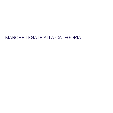
MARCHE LEGATE ALLA CATEGORIA
SERVIZIO CLIENTI
Siamo a vostra disposizione dal lunedì al venerdì dalle 09:00 alle 19:00
SUPER-PHARM POLAND SP. Z O.O. via Domaniewska 48,
02-672 Varsavia, Polonia. NIP (IVA).: PL5252175977
Blog
Chi siamo