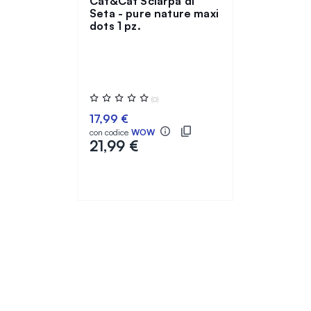
Cat&Cat Sciarpa di
Seta - pure nature maxi
dots 1 pz.
Valutazione:
(0)
0%
17,99 €
con codice
WOW
21,99 €