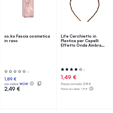
so.ko Fascia cosmetica
Life Cerchietto in
in raso
Plastica per Capelli
Effetto Onda Ambra
Lucida
Valutazione:
(1)
Valutazione:
(0)
80%
0%
1,49 €
1,89 €
con codice
WOW
Prezzo normale:
3,99 €
2,49 €
Prezzo più basso:
1,19 €