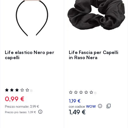
Life elastico Nero per
Life Fascia per Capelli
capelli
in Raso Nera
Valutazione:
(1)
Valutazione:
(1)
60%
0%
0,99 €
1,19 €
Prezzo normale:
3,99 €
con codice
WOW
1,49 €
Prezzo più basso:
1,09 €