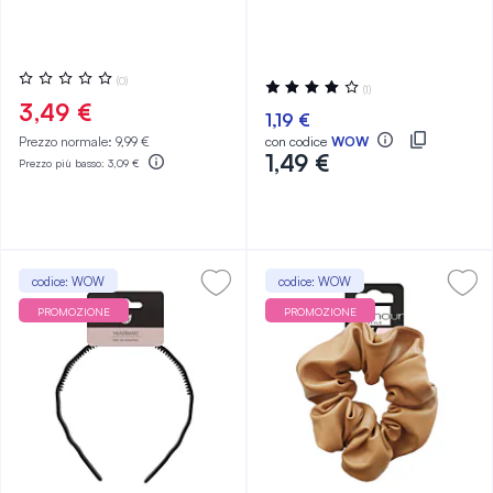
Valutazione:
(0)
Valutazione:
(1)
0%
80%
3,49 €
1,19 €
Prezzo normale:
9,99 €
con codice
WOW
1,49 €
Prezzo più basso:
3,09 €
codice: WOW
codice: WOW
PROMOZIONE
PROMOZIONE