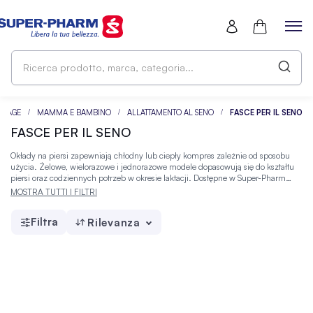
Ri
pr
ma
ca
EPAGE
MAMMA E BAMBINO
ALLATTAMENTO AL SENO
FASCE PER IL SENO
FASCE PER IL SENO
Okłady na piersi zapewniają chłodny lub ciepły kompres zależnie od sposobu
użycia. Żelowe, wielorazowe i jednorazowe modele dopasowują się do kształtu
piersi oraz codziennych potrzeb w okresie laktacji. Dostępne w Super-Pharm
produkty dla mamy i dziecka pozwalają dopasować wybór do własnego
MOSTRA TUTTI I FILTRI
komfortu oraz pielęgnacyjnych preferencji.
Filtra
Rilevanza