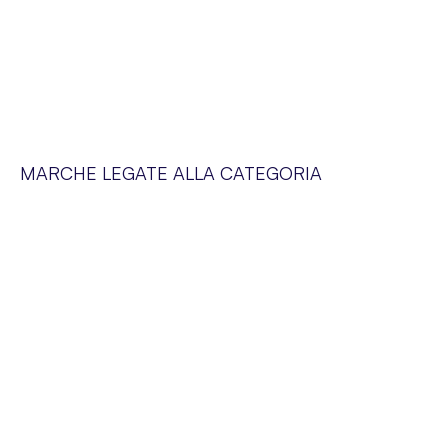
MARCHE LEGATE ALLA CATEGORIA
SERVIZIO CLIENTI
Siamo a vostra disposizione dal lunedì al venerdì dalle 09:00 alle 19:00
SUPER-PHARM POLAND SP. Z O.O. via Domaniewska 48,
02-672 Varsavia, Polonia. NIP (IVA).: PL5252175977