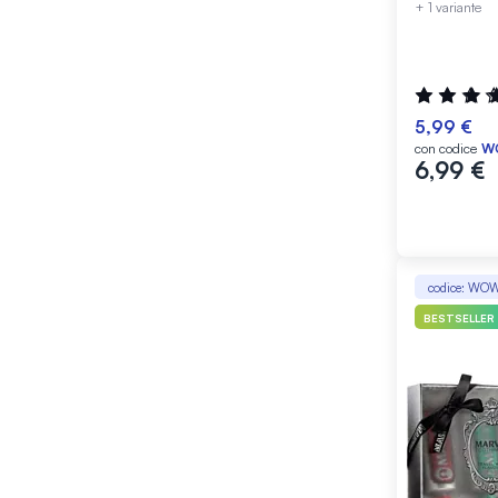
+ 1 variante
Valutazione
99%
5,99 €
con codice
W
6,99 €
codice: WO
BESTSELLER