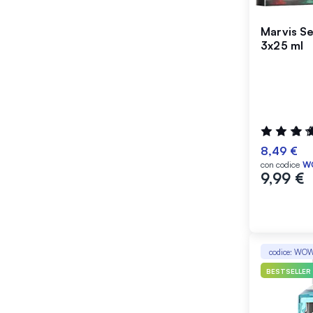
Marvis Set
3x25 ml
Valutazione
100%
8,49 €
con codice
W
9,99 €
codice: WO
BESTSELLER