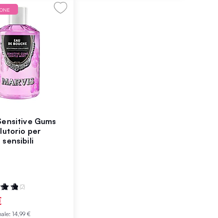
IONE
Sensitive Gums
lutorio per
sensibili
ne:
(2)
€
male:
14,99 €