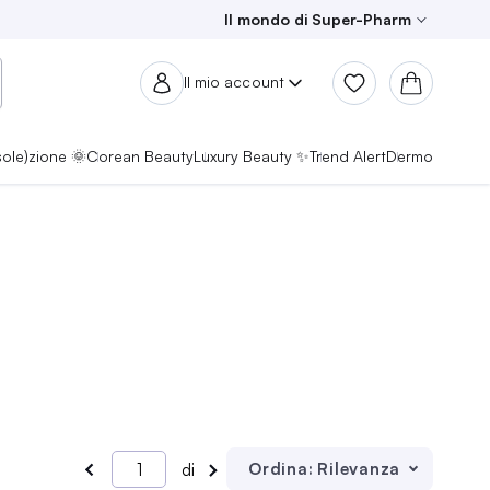
Il mondo di Super-Pharm
Il mio account
sole)zione 🌞
Corean Beauty
Luxury Beauty ✨
Trend Alert
Dermo
Ordina:
Rilevanza
di