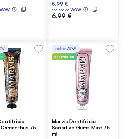
98%
5,99 €
WOW
con codice
WOW
€
6,99 €
WOW
codice: WOW
ER
BESTSELLER
Dentifricio
Marvis Dentifricio
 Osmanthus 75
Sensitive Gums Mint 75
ml