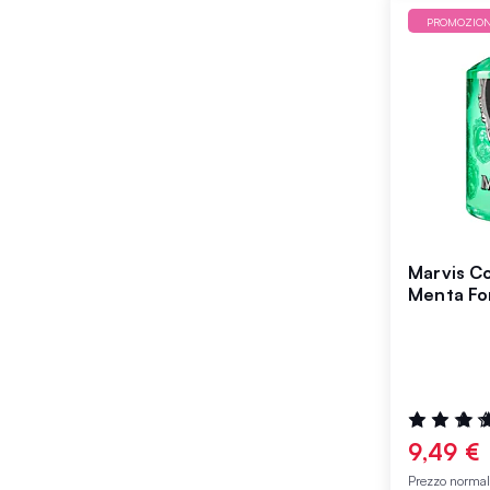
PROMOZIO
Marvis Co
Menta Fo
Valutazione
100%
9,49 €
Prezzo norma