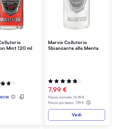
Collutorio
Marvis Collutorio
n Mint 120 ml
Sbiancante alla Menta
Valutazione:
(1)
ne:
(7)
100%
7,99 €
WOW
Prezzo normale:
14,99 €
Prezzo più basso:
7,99 €
Vedi