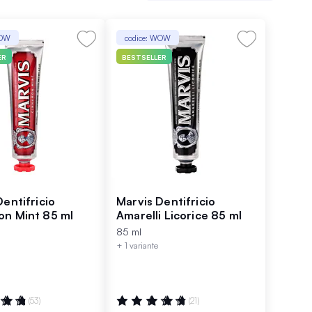
WOW
codice: WOW
ER
BESTSELLER
Dentifricio
Marvis Dentifricio
n Mint 85 ml
Amarelli Licorice 85 ml
85 ml
+ 1 variante
ne:
Valutazione:
(53)
(21)