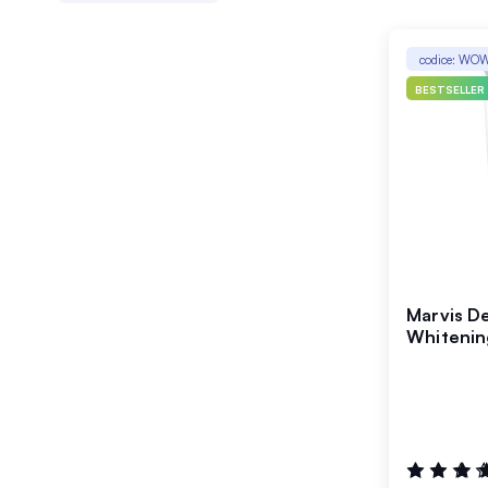
codice: WO
BESTSELLER
Marvis De
Whitenin
Valutazione