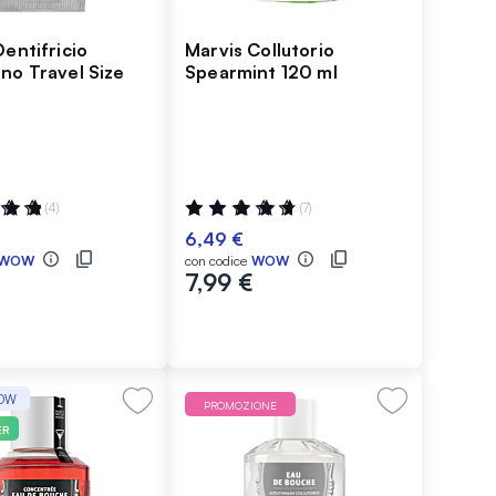
Dentifricio
Marvis Collutorio
no Travel Size
Spearmint 120 ml
ne:
Valutazione:
(4)
(7)
97%
6,49 €
WOW
con codice
WOW
€
7,99 €
WOW
PROMOZIONE
ER