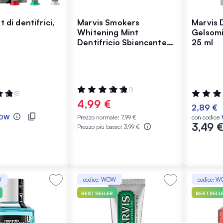
 di dentifrici,
Marvis Smokers
Marvis 
Whitening Mint
Gelsomi
Dentifricio Sbiancante
25 ml
per Fumatori Travel Size
25 ml
Valutazione:
(1)
:
Valutazio
(8)
100%
100%
4,99 €
2,89 €
OW
Prezzo normale:
7,99 €
con codice
3,49 
Prezzo più basso:
3,99 €
W
codice: WOW
codice: 
BESTSELLER
BESTSELL