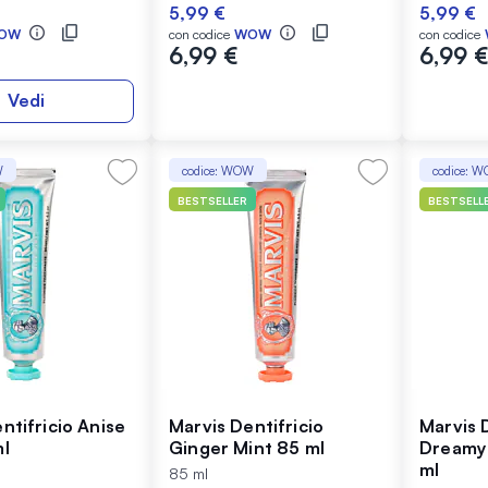
99%
99%
5,99 €
5,99 €
OW
con codice
WOW
con codice
6,99 €
6,99 
Vedi
W
codice: WOW
codice: 
BESTSELLER
BESTSELL
ntifricio Anise
Marvis Dentifricio
Marvis 
ml
Ginger Mint 85 ml
Dreamy
ml
85 ml