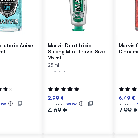
llutorio Anise
Marvis Dentifricio
Marvis 
ml
Strong Mint Travel Size
Cinnamo
25 ml
25 ml
+ 1 variante
:
Valutazione:
Valutazio
(7)
(1)
100%
97%
2,99 €
6,49 €
OW
con codice
WOW
con codice
4,69 €
7,99 €