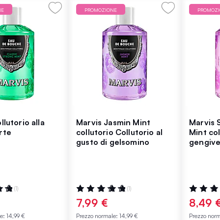
NE
PROMOZIONE
PROMOZ
llutorio alla
Marvis Jasmin Mint
Marvis 
rte
collutorio Collutorio al
Mint col
gusto di gelsomino
gengive 
:
Valutazione:
Valutazio
(1)
(1)
100%
100%
7,99 €
8,49 
le:
14,99 €
Prezzo normale:
14,99 €
Prezzo nor