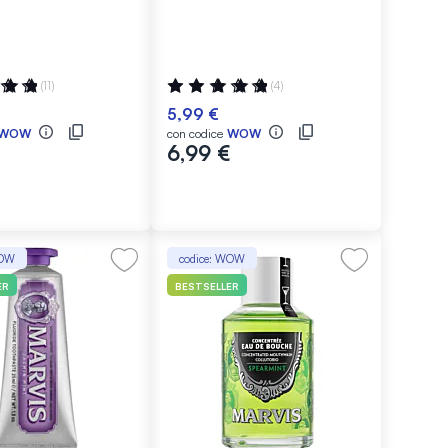
ne:
Valutazione:
(11)
(4)
100%
5,99 €
WOW
con codice
WOW
6,99 €
WOW
codice: WOW
ER
BESTSELLER