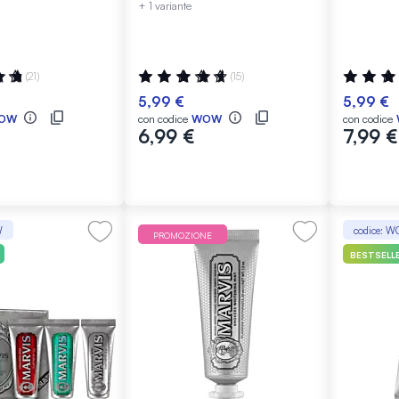
+ 1 variante
:
Valutazione:
Valutazio
(21)
(15)
96%
100%
5,99 €
5,99 €
OW
con codice
WOW
con codice
6,99 €
7,99 €
W
codice: 
PROMOZIONE
BESTSELL