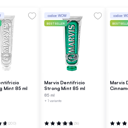
W
codice: WOW
codice: 
BESTSELLER
BESTSELL
ntifricio
Marvis Dentifricio
Marvis 
g Mint 85 ml
Strong Mint 85 ml
Cinnamo
85 ml
+ 1 variante
:
Valutazione:
Valutazio
(200)
(36)