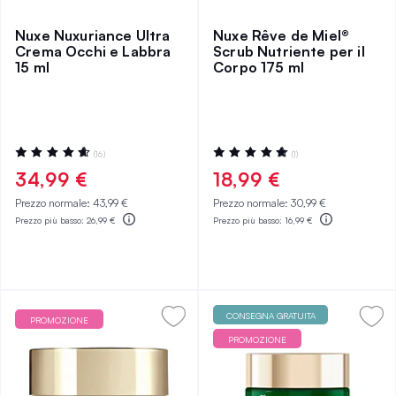
Nuxe Nuxuriance Ultra
Nuxe Rêve de Miel®
Crema Occhi e Labbra
Scrub Nutriente per il
15 ml
Corpo 175 ml
Valutazione:
Valutazione:
(16)
(1)
94%
100%
34,99 €
18,99 €
Prezzo normale:
43,99 €
Prezzo normale:
30,99 €
Prezzo più basso:
26,99 €
Prezzo più basso:
16,99 €
CONSEGNA GRATUITA
PROMOZIONE
PROMOZIONE