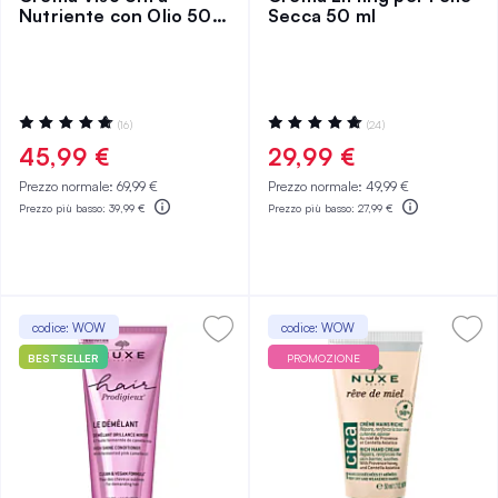
Nutriente con Olio 50
Secca 50 ml
ml
Valutazione:
Valutazione:
(16)
(24)
96%
99%
45,99 €
29,99 €
Prezzo normale:
69,99 €
Prezzo normale:
49,99 €
Prezzo più basso:
39,99 €
Prezzo più basso:
27,99 €
codice: WOW
codice: WOW
BESTSELLER
PROMOZIONE