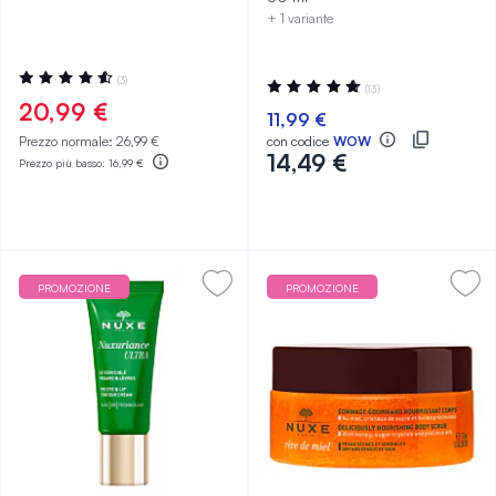
+ 1 variante
Valutazione:
(3)
Valutazione:
(13)
93%
97%
20,99 €
11,99 €
Prezzo normale:
26,99 €
con codice
WOW
14,49 €
Prezzo più basso:
16,99 €
PROMOZIONE
PROMOZIONE