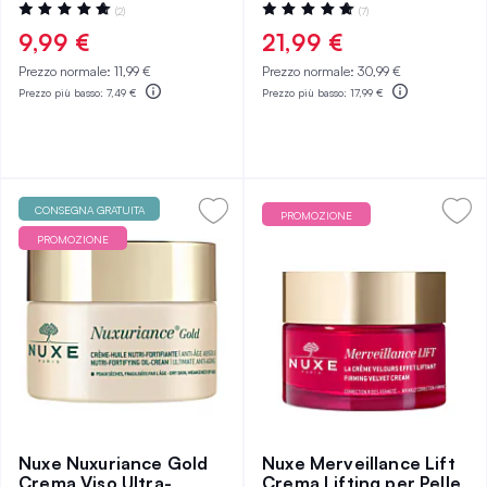
Valutazione:
Valutazione:
(2)
(7)
100%
100%
9,99 €
21,99 €
Prezzo normale:
11,99 €
Prezzo normale:
30,99 €
Prezzo più basso:
7,49 €
Prezzo più basso:
17,99 €
CONSEGNA GRATUITA
PROMOZIONE
PROMOZIONE
Nuxe Nuxuriance Gold
Nuxe Merveillance Lift
Crema Viso Ultra-
Crema Lifting per Pelle