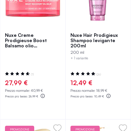
Nuxe Creme
Nuxe Hair Prodigieux
Prodigieuse Boost
Shampoo levigante
Balsamo olio
200ml
rigenerante notte 50
200 ml
ml
+ 1 variante
Valutazione:
Valutazione:
(7)
(26)
94%
98%
27,99 €
12,49 €
Prezzo normale:
40,99 €
Prezzo normale:
18,99 €
Prezzo più basso:
26,99 €
Prezzo più basso:
10,49 €
PROMOZIONE
PROMOZIONE