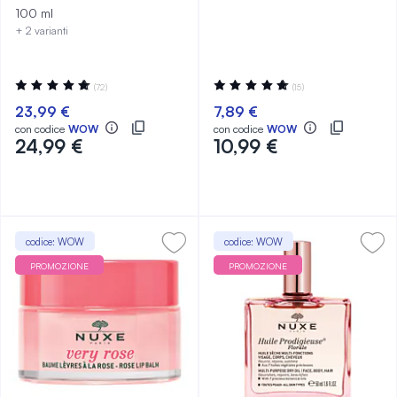
100 ml
+ 2 varianti
Valutazione:
Valutazione:
(72)
(15)
99%
99%
23,99 €
7,89 €
con codice
WOW
con codice
WOW
24,99 €
10,99 €
codice: WOW
codice: WOW
PROMOZIONE
PROMOZIONE