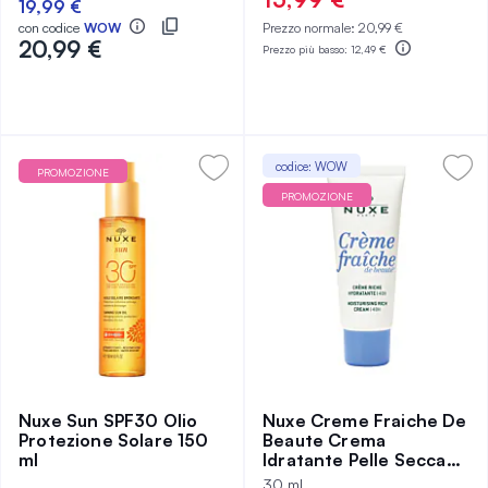
19,99 €
con codice
WOW
Prezzo normale:
20,99 €
20,99 €
Prezzo più basso:
12,49 €
codice: WOW
PROMOZIONE
PROMOZIONE
Nuxe Sun SPF30 Olio
Nuxe Creme Fraiche De
Protezione Solare 150
Beaute Crema
ml
Idratante Pelle Secca
30 ml
30 ml