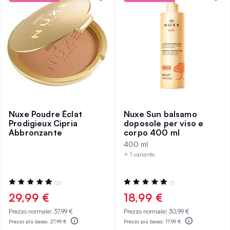
Nuxe Poudre Éclat
Nuxe Sun balsamo
Prodigieux Cipria
doposole per viso e
Abbronzante
corpo 400 ml
400 ml
+ 1 variante
Valutazione:
Valutazione:
(12)
(7)
100%
100%
29,99 €
18,99 €
Prezzo normale:
37,99 €
Prezzo normale:
30,99 €
Prezzo più basso:
27,99 €
Prezzo più basso:
17,99 €