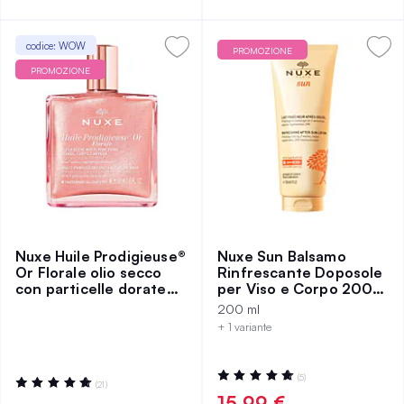
codice: WOW
PROMOZIONE
PROMOZIONE
Nuxe Huile Prodigieuse®
Nuxe Sun Balsamo
Or Florale olio secco
Rinfrescante Doposole
con particelle dorate
per Viso e Corpo 200
50 ml
ml
200 ml
+ 1 variante
Valutazione:
(5)
Valutazione:
(21)
100%
97%
15,99 €