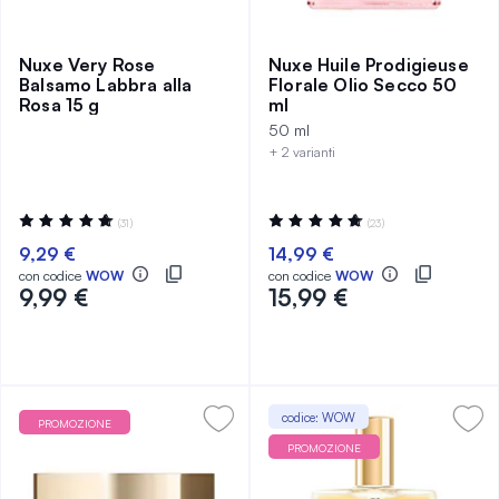
Nuxe Very Rose
Nuxe Huile Prodigieuse
Balsamo Labbra alla
Florale Olio Secco 50
Rosa 15 g
ml
50 ml
+ 2 varianti
Valutazione:
Valutazione:
(31)
(23)
98%
97%
9,29 €
14,99 €
con codice
WOW
con codice
WOW
9,99 €
15,99 €
codice: WOW
PROMOZIONE
PROMOZIONE