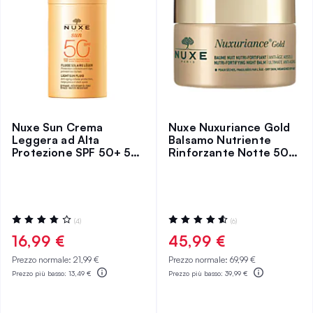
Nuxe Sun Crema
Nuxe Nuxuriance Gold
Leggera ad Alta
Balsamo Nutriente
Protezione SPF 50+ 50
Rinforzante Notte 50
ml
ml
Valutazione:
Valutazione:
(4)
(6)
75%
93%
16,99 €
45,99 €
Prezzo normale:
21,99 €
Prezzo normale:
69,99 €
Prezzo più basso:
13,49 €
Prezzo più basso:
39,99 €