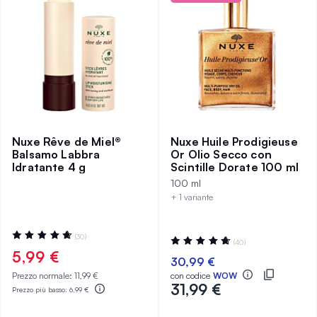
Nuxe Rêve de Miel®
Nuxe Huile Prodigieuse
Balsamo Labbra
Or Olio Secco con
Idratante 4 g
Scintille Dorate 100 ml
100 ml
+ 1 variante
Valutazione:
(30)
Valutazione:
(40)
95%
95%
5,99 €
30,99 €
Prezzo normale:
11,99 €
con codice
WOW
31,99 €
Prezzo più basso:
6,99 €