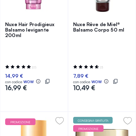
Nuxe Hair Prodigieux
Nuxe Rêve de Miel®
Balsamo levigante
Balsamo Corpo 50 ml
200ml
Valutazione:
Valutazione:
(17)
(7)
98%
94%
14,99 €
7,89 €
con codice
WOW
con codice
WOW
16,99 €
10,49 €
CONSEGNA GRATUITA
PROMOZIONE
PROMOZIONE