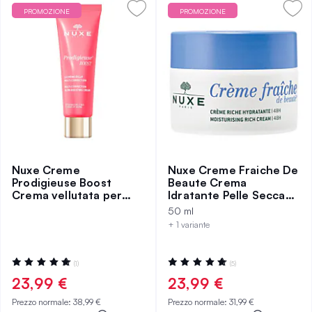
PROMOZIONE
PROMOZIONE
Nuxe Creme
Nuxe Creme Fraiche De
Prodigieuse Boost
Beaute Crema
Crema vellutata per
Idratante Pelle Secca
pelle normale e secca
50 ml
50 ml
40 ml
+ 1 variante
Valutazione:
Valutazione:
(1)
(5)
100%
96%
23,99 €
23,99 €
Prezzo normale:
38,99 €
Prezzo normale:
31,99 €