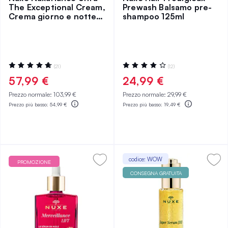
The Exceptional Cream,
Prewash Balsamo pre-
Crema giorno e notte
shampoo 125ml
75 ml
Valutazione:
Valutazione:
(21)
(12)
95%
83%
57,99 €
24,99 €
Prezzo normale:
103,99 €
Prezzo normale:
29,99 €
Prezzo più basso:
54,99 €
Prezzo più basso:
19,49 €
codice: WOW
PROMOZIONE
CONSEGNA GRATUITA