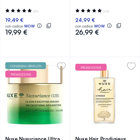
Valutazione:
Valutazione:
(49)
(105)
95%
99%
19,49 €
24,99 €
con codice
WOW
con codice
WOW
19,99 €
26,99 €
CONSEGNA GRATUITA
PROMOZIONE
PROMOZIONE
Nuxe Nuxuriance Ultra
Nuxe Hair Prodigieux