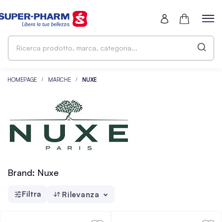
Ri
pr
ma
ca
HOMEPAGE
MARCHE
NUXE
Brand: Nuxe
Filtra
Rilevanza