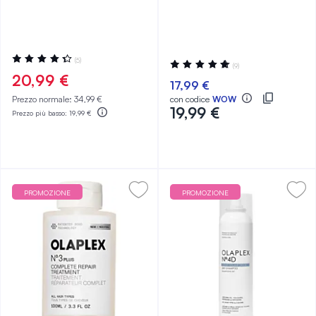
1 150 ml
Valutazione:
(5)
Valutazione:
(9)
88%
98%
20,99 €
17,99 €
Prezzo normale:
34,99 €
con codice
WOW
19,99 €
Prezzo più basso:
19,99 €
PROMOZIONE
PROMOZIONE