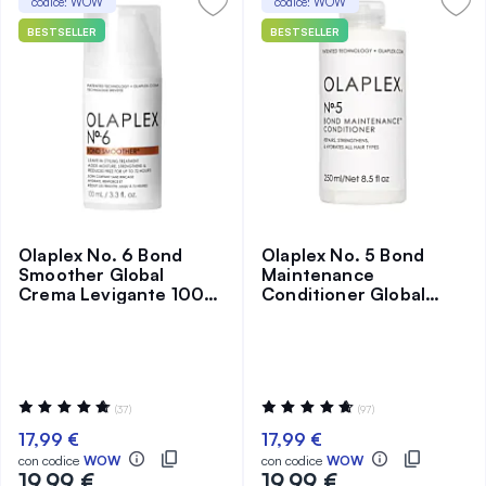
codice: WOW
codice: WOW
BESTSELLER
BESTSELLER
Olaplex No. 6 Bond
Olaplex No. 5 Bond
Smoother Global
Maintenance
Crema Levigante 100
Conditioner Global
ml
Balsamo Ristrutturante
250 ml
Valutazione:
Valutazione:
(37)
(97)
97%
95%
17,99 €
17,99 €
con codice
WOW
con codice
WOW
19,99 €
19,99 €