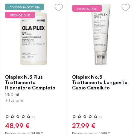
CONSEGNA GRATUITA
PROMOZIONE
PROMOZIONE
Olaplex N.3 Plus
Olaplex No.5
Trattamento
Trattamento Longevità
Riparatore Completo
Cuoio Capelluto
250 ml
+ 1 variante
Valutazione:
Valutazione:
(0)
(0)
0%
0%
48,99 €
27,99 €
Prezzo normale:
74,99 €
Prezzo normale:
49,99 €