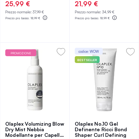
90%
100%
25,99 €
21,99 €
Prezzo normale:
37,99 €
Prezzo normale:
34,99 €
Prezzo più basso:
18,99 €
Prezzo più basso:
18,99 €
codice: WOW
PROMOZIONE
BESTSELLER
Olaplex Volumizing Blow
Olaplex No.10 Gel
Dry Mist Nebbia
Definente Ricci Bond
Modellante per Capelli
Shaper Curl Defining