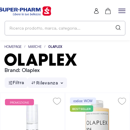
Ri
pr
ma
ca
HOMEPAGE
MARCHE
OLAPLEX
Brand: Olaplex
Filtra
Rilevanza
codice: WOW
PROMOZIONE
BESTSELLER