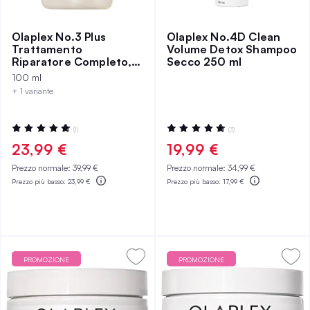
Olaplex No.3 Plus
Olaplex No.4D Clean
Trattamento
Volume Detox Shampoo
Riparatore Completo,
Secco 250 ml
100ml
100 ml
+ 1 variante
Valutazione:
Valutazione:
(1)
(3)
100%
100%
23,99 €
19,99 €
Prezzo normale:
39,99 €
Prezzo normale:
34,99 €
Prezzo più basso:
23,99 €
Prezzo più basso:
17,99 €
PROMOZIONE
PROMOZIONE