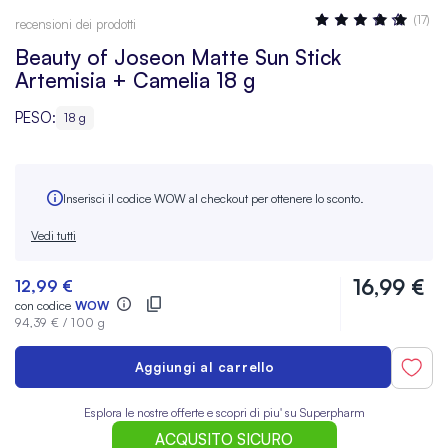
Valutazione:
(17)
recensioni dei prodotti
94
100
% OF
Beauty of Joseon Matte Sun Stick
Artemisia + Camelia 18 g
PESO:
18 g
Inserisci il codice WOW al checkout per ottenere lo sconto.
Vedi tutti
16,99 €
12,99 €
con codice
WOW
94,39 €
/
100 g
Aggiungi al carrello
Esplora le nostre offerte e scopri di piu' su Superpharm
ACQUSITO SICURO