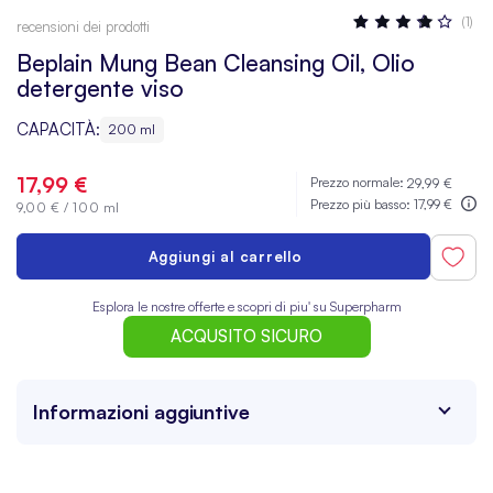
Valutazione:
(1)
recensioni dei prodotti
80
100
% OF
Beplain Mung Bean Cleansing Oil, Olio
detergente viso
CAPACITÀ:
200 ml
17,99 €
Prezzo normale:
29,99 €
Prezzo più basso:
17,99 €
9,00 €
/
100 ml
Aggiungi al carrello
Esplora le nostre offerte e scopri di piu' su Superpharm
ACQUSITO SICURO
Informazioni aggiuntive