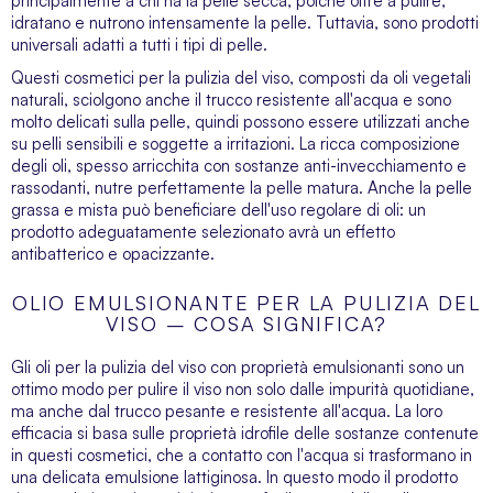
principalmente a chi ha la pelle secca, poiché oltre a pulire,
idratano e nutrono intensamente la pelle. Tuttavia, sono prodotti
universali adatti a tutti i tipi di pelle.
Questi
cosmetici per la pulizia del viso
, composti da oli vegetali
naturali, sciolgono anche il trucco resistente all'acqua e sono
molto delicati sulla pelle, quindi possono essere utilizzati anche
su pelli sensibili e soggette a irritazioni. La ricca composizione
degli oli, spesso arricchita con sostanze anti-invecchiamento e
rassodanti, nutre perfettamente la pelle matura. Anche la pelle
grassa e mista può beneficiare dell'uso regolare di oli: un
prodotto adeguatamente selezionato avrà un effetto
antibatterico e opacizzante.
OLIO EMULSIONANTE PER LA PULIZIA DEL
VISO – COSA SIGNIFICA?
Gli oli per la pulizia del viso con proprietà emulsionanti sono un
ottimo modo per pulire il viso non solo dalle impurità quotidiane,
ma anche dal trucco pesante e resistente all'acqua. La loro
efficacia si basa sulle proprietà idrofile delle sostanze contenute
in questi cosmetici, che a contatto con l'acqua si trasformano in
una delicata emulsione lattiginosa. In questo modo il prodotto