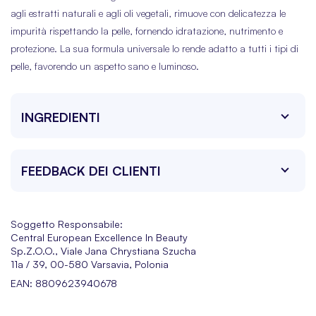
agli estratti naturali e agli oli vegetali, rimuove con delicatezza le
impurità rispettando la pelle, fornendo idratazione, nutrimento e
protezione. La sua formula universale lo rende adatto a tutti i tipi di
pelle, favorendo un aspetto sano e luminoso.
INGREDIENTI
FEEDBACK DEI CLIENTI
Soggetto Responsabile:
Central European Excellence In Beauty
Sp.Z.O.O., Viale Jana Chrystiana Szucha
11a / 39, 00-580 Varsavia, Polonia
EAN: 8809623940678