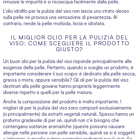
rimuove le impurità e si risciacqua facilmente dalla pelle.
L'olio idrofilo per la pulizia del viso non lascia uno strato oleoso
sulla pelle né provoca una sensazione di pesantezza. Al
contrario, rende la pelle morbida, liscia e idratata.
IL MIGLIOR OLIO PER LA PULIZIA DEL
VISO: COME SCEGLIERE IL PRODOTTO
GIUSTO?
Un buon olio per la pulizia del viso risponde principalmente alle
esigenze della pelle. Pertanto, quando si sceglie un prodotto, è
importante considerare il suo scopo: è dedicato alla pelle secca,
grassa o mista, oppure sensibile? Gli oli per la pulizia del viso
destinati alla pelle giovane hanno proprietà leggermente
diverse rispetto a quelli per la pelle matura.
Anche la composizione del prodotto è molto importante. I
migliori oli per la pulizia del viso sono composti esclusivamente
(o principalmente) da estratti vegetali naturali. Spesso hanno un
profumo gradevole di per sé, quindi non c'è bisogno che
contengano sostanze aromatiche (queste possono causare
allergie nelle persone con pelle sensibile, quindi se si è soggetti
a irritazioni, è meglio evitare cosmetici profumati per il viso). Se