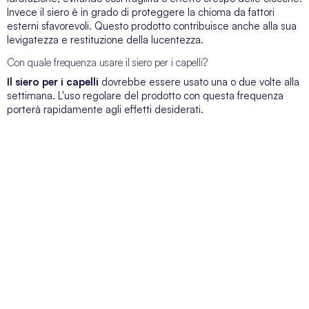
Invece il siero è in grado di proteggere la chioma da fattori
esterni sfavorevoli. Questo prodotto contribuisce anche alla sua
levigatezza e restituzione della lucentezza.
Con quale frequenza usare il siero per i capelli?
Il siero per i capelli
dovrebbe essere usato una o due volte alla
settimana. L'uso regolare del prodotto con questa frequenza
porterà rapidamente agli effetti desiderati.
SERVIZIO CLIENTI
Siamo a vostra disposizione dal lunedì al venerdì dalle 09:00 alle 19:00
SUPER-PHARM POLAND SP. Z O.O. via Domaniewska 48,
02-672 Varsavia, Polonia. NIP (IVA).: PL5252175977