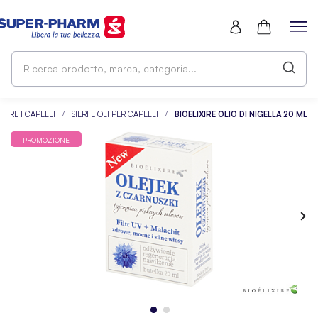
Ri
pr
ma
ca
RARE I CAPELLI
SIERI E OLI PER CAPELLI
BIOELIXIRE OLIO DI NIGELLA 20 ML
PROMOZIONE