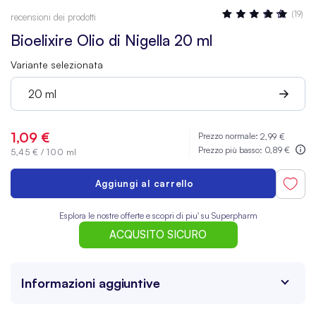
Valutazione:
(19)
recensioni dei prodotti
100
100
% OF
Bioelixire Olio di Nigella 20 ml
Variante selezionata
20 ml
1,09 €
Prezzo normale:
2,99 €
Prezzo più basso:
0,89 €
5,45 €
/
100 ml
Aggiungi al carrello
Esplora le nostre offerte e scopri di piu' su Superpharm
ACQUSITO SICURO
Informazioni aggiuntive