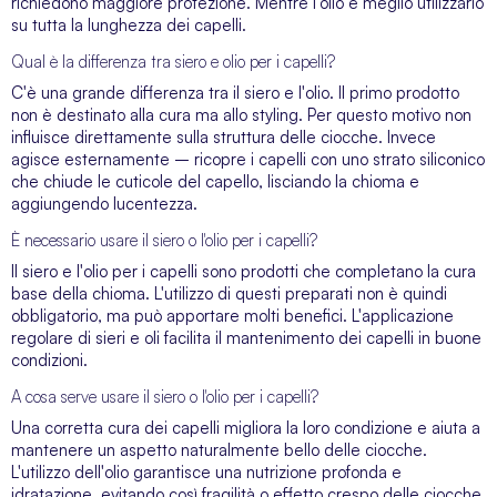
richiedono maggiore protezione. Mentre l'olio è meglio utilizzarlo
su tutta la lunghezza dei capelli.
Qual è la differenza tra siero e olio per i capelli?
C'è una grande differenza tra il siero e l'olio. Il primo prodotto
non è destinato alla cura ma allo styling. Per questo motivo non
influisce direttamente sulla struttura delle ciocche. Invece
agisce esternamente – ricopre i capelli con uno strato siliconico
che chiude le cuticole del capello, lisciando la chioma e
aggiungendo lucentezza.
È necessario usare il siero o l'olio per i capelli?
Il siero e l'olio per i capelli sono prodotti che completano la cura
base della chioma. L'utilizzo di questi preparati non è quindi
obbligatorio, ma può apportare molti benefici. L'applicazione
regolare di sieri e oli facilita il mantenimento dei capelli in buone
condizioni.
A cosa serve usare il siero o l'olio per i capelli?
Una corretta cura dei capelli migliora la loro condizione e aiuta a
mantenere un aspetto naturalmente bello delle ciocche.
L'utilizzo dell'olio garantisce una nutrizione profonda e
idratazione, evitando così fragilità o effetto crespo delle ciocche.