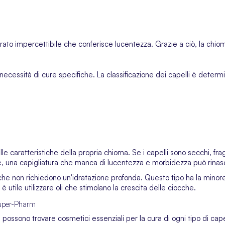
 strato impercettibile che conferisce lucentezza. Grazie a ciò, la chi
 necessità di cure specifiche. La classificazione dei capelli è determi
lle caratteristiche della propria chioma. Se i capelli sono secchi, fra
vece, una capigliatura che manca di lucentezza e morbidezza può rinas
tà, che non richiedono un'idratazione profonda. Questo tipo ha la mino
utile utilizzare oli che stimolano la crescita delle ciocche.
 Super-Pharm
ssono trovare cosmetici essenziali per la cura di ogni tipo di capell