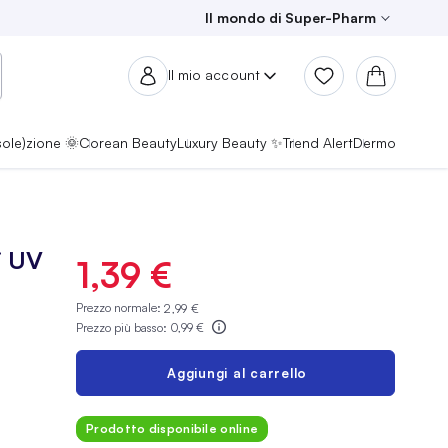
Il mondo di Super-Pharm
Il mio account
sole)zione 🌞
Corean Beauty
Luxury Beauty ✨
Trend Alert
Dermo
i UV
1,39 €
Prezzo normale:
2,99 €
Prezzo più basso:
0,99 €
Aggiungi al carrello
Prodotto disponibile online