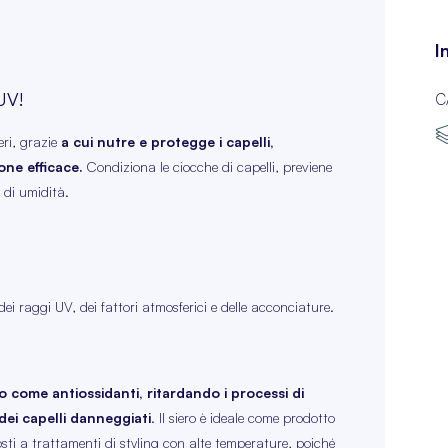
I
 UV!
C
eri, grazie
a cui nutre e protegge i capelli,
ne efficace.
Condiziona le ciocche di capelli, previene
a di umidità.
dei raggi UV, dei fattori atmosferici e delle acconciature.
ome antiossidanti, ritardando i processi di
ei capelli danneggiati
. Il siero è ideale come prodotto
osti a trattamenti di styling con alte temperature, poiché