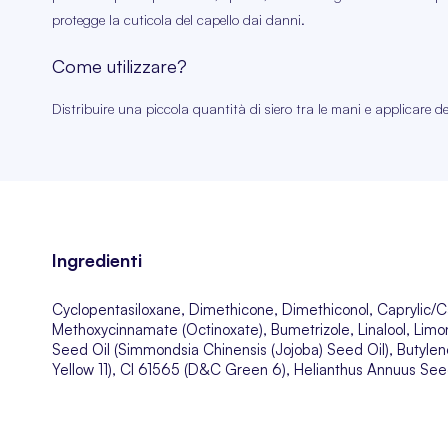
protegge la cuticola del capello dai danni.
Come utilizzare?
Distribuire una piccola quantità di siero tra le mani e applicare de
Ingredienti
Cyclopentasiloxane, Dimethicone, Dimethiconol, Caprylic/Cap
Methoxycinnamate (Octinoxate), Bumetrizole, Linalool, Lim
Seed Oil (Simmondsia Chinensis (Jojoba) Seed Oil), Butyl
Yellow 11), CI 61565 (D&C Green 6), Helianthus Annuus Seed