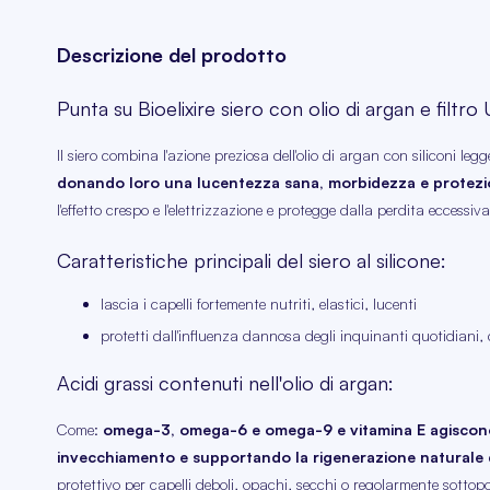
Descrizione del prodotto
Punta su Bioelixire siero con olio di argan e filtro
Il siero combina l'azione preziosa dell'olio di argan con siliconi legg
donando loro una lucentezza sana, morbidezza e protezio
l'effetto crespo e l'elettrizzazione e protegge dalla perdita eccessiv
Caratteristiche principali del siero al silicone:
lascia i capelli fortemente nutriti, elastici, lucenti
protetti dall'influenza dannosa degli inquinanti quotidiani, 
Acidi grassi contenuti nell'olio di argan:
Come:
omega-3, omega-6 e omega-9 e vitamina E agiscono c
invecchiamento e supportando la rigenerazione naturale d
protettivo per capelli deboli, opachi, secchi o regolarmente sottop