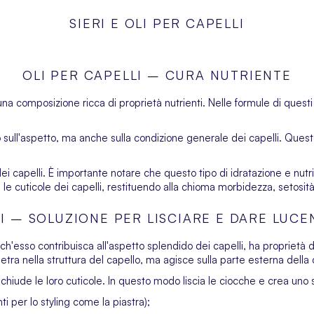
SIERI E OLI PER CAPELLI
OLI PER CAPELLI – CURA NUTRIENTE
 una composizione ricca di proprietà nutrienti. Nelle formule di que
sull'aspetto, ma anche sulla condizione generale dei capelli. Quest
ura dei capelli. È importante notare che questo tipo di idratazione e nut
e le cuticole dei capelli, restituendo alla chioma morbidezza, setosit
I – SOLUZIONE PER LISCIARE E DARE LUCE
esso contribuisca all'aspetto splendido dei capelli, ha proprietà div
netra nella struttura del capello, ma agisce sulla parte esterna della
 e chiude le loro cuticole. In questo modo liscia le ciocche e crea uno 
 per lo styling come la piastra);