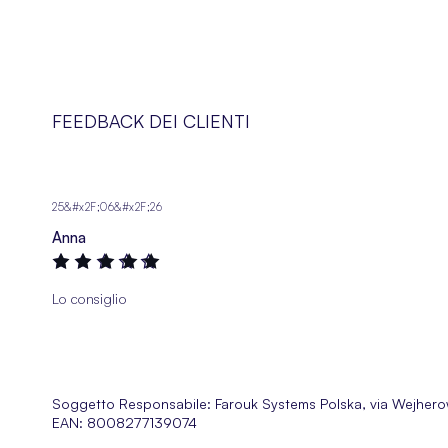
FEEDBACK DEI CLIENTI
25&#x2F;06&#x2F;26
Anna
100%
Lo consiglio
Soggetto Responsabile:
Farouk Systems Polska, via Wejher
EAN: 8008277139074