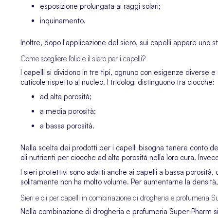
esposizione prolungata ai raggi solari;
inquinamento.
Inoltre, dopo l'applicazione del siero, sui capelli appare uno
Come scegliere l'olio e il siero per i capelli?
I capelli si dividono in tre tipi, ognuno con esigenze diverse e
cuticole rispetto al nucleo. I tricologi distinguono tra ciocche:
ad alta porosità;
a media porosità;
a bassa porosità.
Nella scelta dei prodotti per i capelli bisogna tenere conto de
oli nutrienti per ciocche ad alta porosità nella loro cura. In
I sieri protettivi sono adatti anche ai capelli a bassa porosi
solitamente non ha molto volume. Per aumentarne la densità, è 
Sieri e oli per capelli in combinazione di drogheria e profumeria
Nella combinazione di drogheria e profumeria Super-Pharm si po