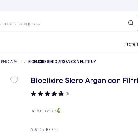
Prote(
LI PER CAPELLI
BIOELIXIRE SIERO ARGAN CON FILTRI UV
Bioelixire Siero Argan con Filtr
Valutazione:
(1)
100
100
% OF
6,95 €
/
100 ml