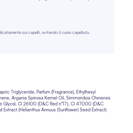
licatamente sui capelli, evitando il cuoio capelluto.
ric Triglyceride, Parfum (Fragrance), Ethylhexyl
onene, Argania Spinosa Kernel Oil, Simmondsia Chinensis
ene Glycol, CI 26100 (D&C Red n°17), CI 47000 (D&C
 Extract (Helianthus Annuus (Sunflower) Seed Extract)