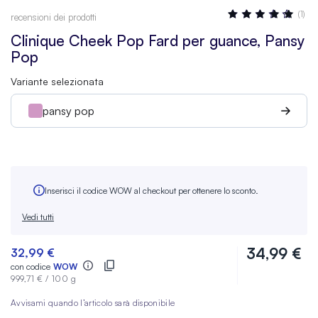
Valutazione:
(1)
recensioni dei prodotti
100
100
% OF
Clinique Cheek Pop Fard per guance, Pansy
Pop
Variante selezionata
pansy pop
Inserisci il codice WOW al checkout per ottenere lo sconto.
Vedi tutti
34,99 €
32,99 €
con codice
WOW
999,71 €
/
100 g
Avvisami quando l’articolo sarà disponibile