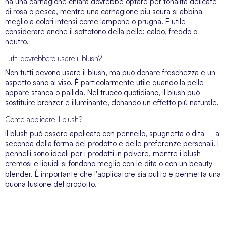
ha una carnagione chiara dovrebbe optare per tonalità delicate
di rosa o pesca, mentre una carnagione più scura si abbina
meglio a colori intensi come lampone o prugna. È utile
considerare anche il sottotono della pelle: caldo, freddo o
neutro.
Tutti dovrebbero usare il blush?
Non tutti devono usare il blush, ma può donare freschezza e un
aspetto sano al viso. È particolarmente utile quando la pelle
appare stanca o pallida. Nel trucco quotidiano, il blush può
sostituire bronzer e illuminante, donando un effetto più naturale.
Come applicare il blush?
Il blush può essere applicato con pennello, spugnetta o dita – a
seconda della forma del prodotto e delle preferenze personali. I
pennelli sono ideali per i prodotti in polvere, mentre i blush
cremosi e liquidi si fondono meglio con le dita o con un beauty
blender. È importante che l'applicatore sia pulito e permetta una
buona fusione del prodotto.