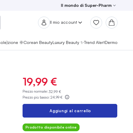
Il mondo di Super-Pharm
Il mio account
sole)zione 🌞
Corean Beauty
Luxury Beauty ✨
Trend Alert
Dermo
19,99 €
Prezzo normale:
32,99 €
Prezzo più basso:
24,99 €
Aggiungi al carrello
Prodotto disponibile online