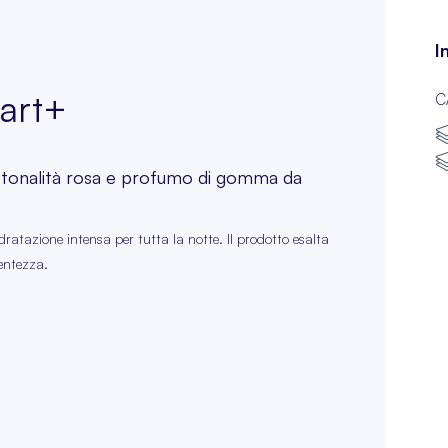
I
Jart+
C
 tonalità rosa e profumo di gomma da
ratazione intensa per tutta la notte. Il prodotto esalta
centezza.