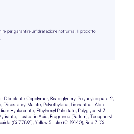
re per garantire un'idratazione notturna. Il prodotto
.
er Dilinoleate Copolymer, Bis-diglyceryl Polyacyladipate-2,
te, Diisostearyl Malate, Polyethylene, Limnanthes Alba
um Hyaluronate, Ethylhexyl Palmitate, Polyglyceryl-3
 Myristate, Isostearic Acid, Fragrance (Parfum), Tocopheryl
ide (Ci 77891), Yellow 5 Lake (Ci 19140), Red 7 (Ci