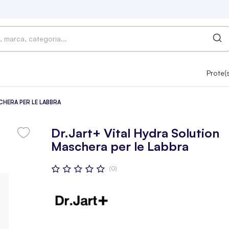
Prote(
CHERA PER LE LABBRA
Dr.Jart+ Vital Hydra Solution
Maschera per le Labbra
Valutazione:
(0)
0
100
% OF