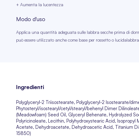
+ Aumenta la lucentezza
Modo d'uso
Applica una quantità adeguata sulle labbra secche prima di dormi
può essere utilizzato anche come base per rossetto o lucidalabbra
Ingredienti
Polyglyceryl-2 Triisostearate, Polyglyceryl-2 Isostearate/dim
Phytosteryl/isostearyl/cetyl/stearyl/behenyl Dimer Dilinolea
(Meadowfoam) Seed Oil, Glyceryl Behenate, Hydrolyzed Sodi
Polyricinoleate, Lecithin, Polyhydroxystearic Acid, Isopropyl
Acetate, Dehydroacetate, Dehydroacetic Acid, Titanium Diox
15850)