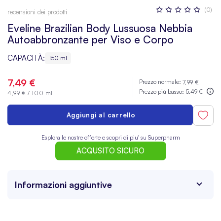
Valutazione:
(0)
recensioni dei prodotti
0
100
% OF
Eveline Brazilian Body Lussuosa Nebbia
Autoabbronzante per Viso e Corpo
CAPACITÀ:
150 ml
7,49 €
Prezzo normale:
7,99 €
Prezzo più basso:
5,49 €
4,99 €
/
100 ml
Aggiungi al carrello
Esplora le nostre offerte e scopri di piu' su Superpharm
ACQUSITO SICURO
Informazioni aggiuntive