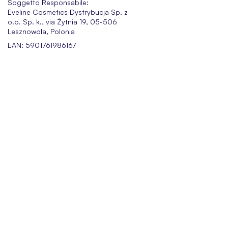
Soggetto Responsabile:
Eveline Cosmetics Dystrybucja Sp. z
o.o. Sp. k., via Żytnia 19, 05-506
Lesznowola, Polonia
EAN: 5901761986167