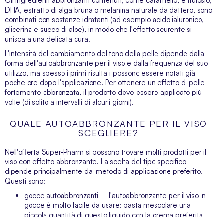
Gli ingredienti abbronzanti contenuti, come caramello, eritulosio,
DHA, estratto di alga bruna o melanina naturale da dattero, sono
combinati con sostanze idratanti (ad esempio acido ialuronico,
glicerina e succo di aloe), in modo che l'effetto scurente si
unisca a una delicata cura.
L'intensità del cambiamento del tono della pelle dipende dalla
forma dell'autoabbronzante per il viso e dalla frequenza del suo
utilizzo, ma spesso i primi risultati possono essere notati già
poche ore dopo l'applicazione. Per ottenere un effetto di pelle
fortemente abbronzata, il prodotto deve essere applicato più
volte (di solito a intervalli di alcuni giorni).
QUALE AUTOABBRONZANTE PER IL VISO
SCEGLIERE?
Nell'offerta Super-Pharm si possono trovare molti prodotti per il
viso con effetto abbronzante. La scelta del tipo specifico
dipende principalmente dal metodo di applicazione preferito.
Questi sono:
gocce autoabbronzanti – l'autoabbronzante per il viso in
gocce è molto facile da usare: basta mescolare una
piccola quantità di questo liquido con la crema preferita