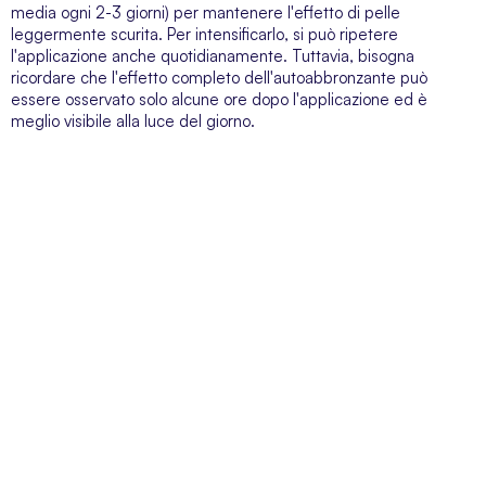
media ogni 2-3 giorni) per mantenere l'effetto di pelle
leggermente scurita. Per intensificarlo, si può ripetere
l'applicazione anche quotidianamente. Tuttavia, bisogna
ricordare che l'effetto completo dell'autoabbronzante può
essere osservato solo alcune ore dopo l'applicazione ed è
meglio visibile alla luce del giorno.
SERVIZIO CLIENTI
Siamo a vostra disposizione dal lunedì al venerdì dalle 09:00 alle 19:00
SUPER-PHARM POLAND SP. Z O.O. via Domaniewska 48,
02-672 Varsavia, Polonia. NIP (IVA).: PL5252175977
Blog
Chi siamo